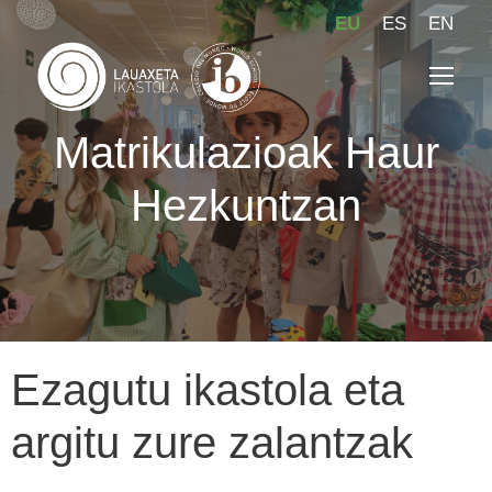
EU
ES
EN
Matrikulazioak Haur
Hezkuntzan
Ezagutu ikastola eta
argitu zure zalantzak