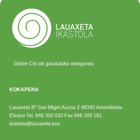
Doble Clic-ek garatutako webgunea
KOKAPENA
Lauaxeta Bº San Migel Auzoa 2
48340 Amorebieta-
Etxano
Tel.
946 300 020
Fax 946 300 181
ikastola@lauaxeta.eus