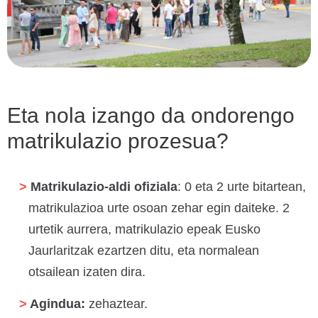
Eta nola izango da ondorengo
matrikulazio prozesua?
Matrikulazio-aldi ofiziala
: 0 eta 2 urte bitartean,
matrikulazioa urte osoan zehar egin daiteke. 2
urtetik aurrera, matrikulazio epeak Eusko
Jaurlaritzak ezartzen ditu, eta normalean
otsailean izaten dira.
Agindua:
zehaztear.