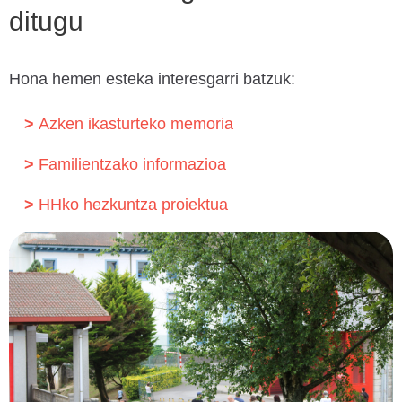
ditugu
Hona hemen esteka interesgarri batzuk:
Azken ikasturteko memoria
Familientzako informazioa
HHko hezkuntza proiektua