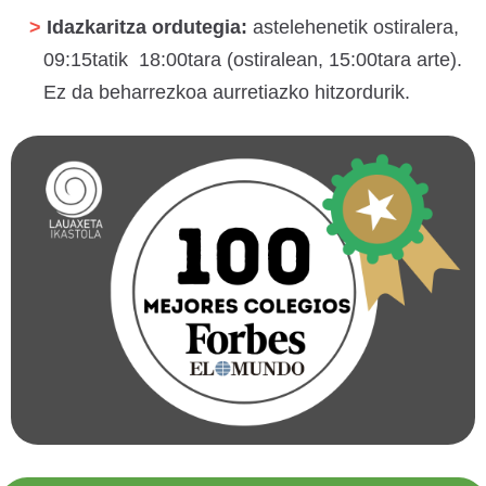
Idazkaritza ordutegia:
astelehenetik ostiralera,
09:15tatik 18:00tara (ostiralean, 15:00tara arte).
Ez da beharrezkoa aurretiazko hitzordurik.