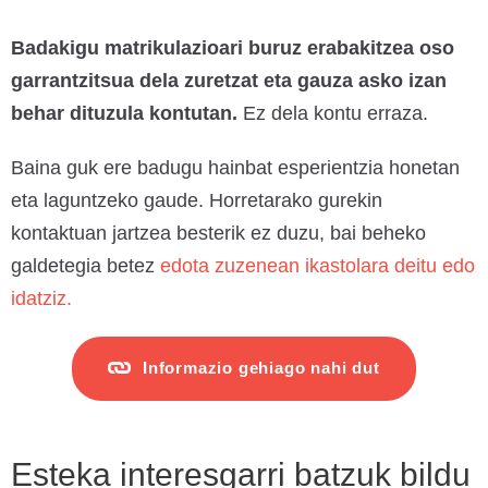
Badakigu matrikulazioari buruz erabakitzea oso
garrantzitsua dela zuretzat eta gauza asko izan
behar dituzula kontutan.
Ez dela kontu erraza.
Baina guk ere badugu hainbat esperientzia honetan
eta laguntzeko gaude. Horretarako gurekin
kontaktuan jartzea besterik ez duzu, bai beheko
galdetegia betez
edota zuzenean ikastolara deitu edo
idatziz.
Informazio gehiago nahi dut
Esteka interesgarri batzuk bildu