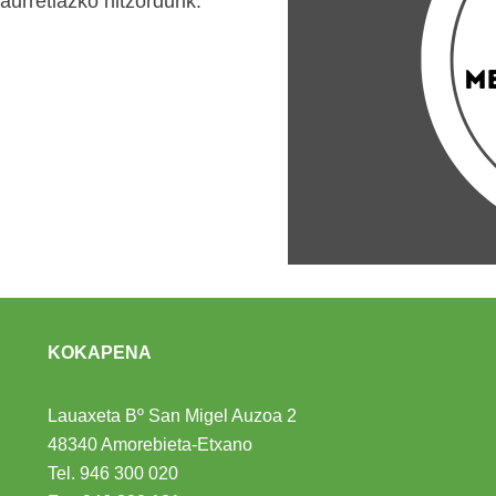
aurretiazko hitzordurik.
KOKAPENA
Lauaxeta Bº San Migel Auzoa 2
48340 Amorebieta-Etxano
Tel.
946 300 020