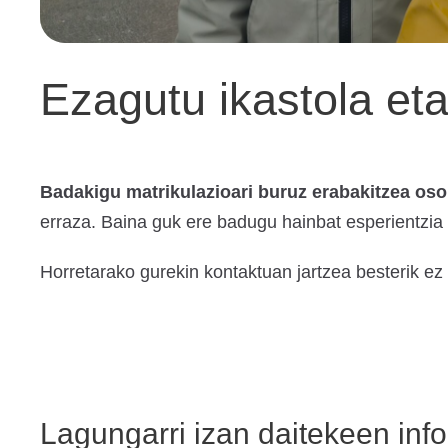
Ezagutu ikastola eta
Badakigu matrikulazioari buruz erabakitzea oso 
erraza. Baina guk ere badugu hainbat esperientzia
Horretarako gurekin kontaktuan jartzea besterik e
Lagungarri izan daitekeen inf