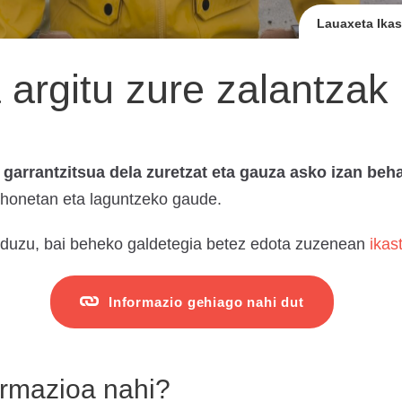
Lauaxeta Ikas
 argitu zure zalantzak
garrantzitsua dela zuretzat eta gauza asko izan beh
 honetan eta laguntzeko gaude.
z duzu, bai beheko galdetegia betez edota zuzenean
ikas
Informazio gehiago nahi dut
ormazioa nahi?