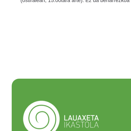
(ostiralean, 15:00tara arte). Ez da beharrezkoa 