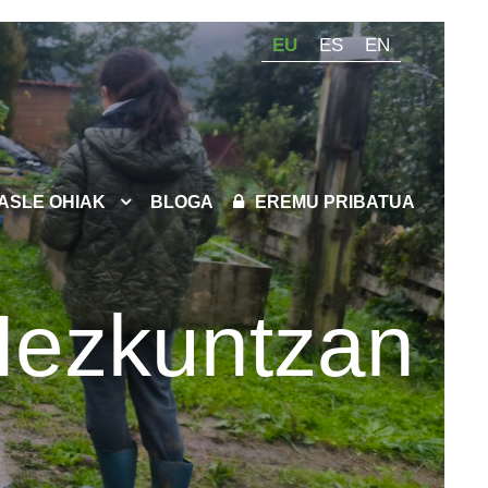
EU
ES
EN
KASLE OHIAK
BLOGA
EREMU PRIBATUA
Hezkuntzan