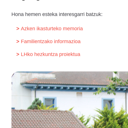
Hona hemen esteka interesgarri batzuk:
Azken ikasturteko memoria
Familientzako informazioa
LHko hezkuntza proiektua