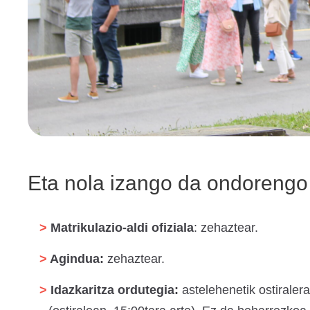
Eta nola izango da ondorengo
Matrikulazio-aldi ofiziala
: zehaztear.
Agindua:
zehaztear.
Idazkaritza ordutegia:
astelehenetik ostiraler