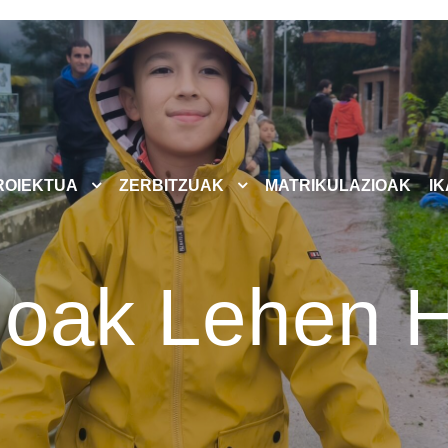
ROIEKTUA
ZERBITZUAK
MATRIKULAZIOAK
I
zioak Lehen 