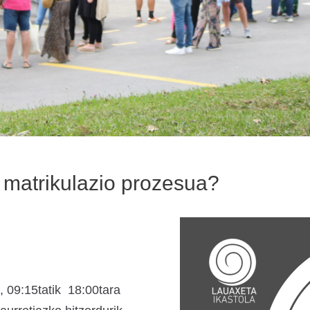
 matrikulazio prozesua?
a, 09:15tatik 18:00tara