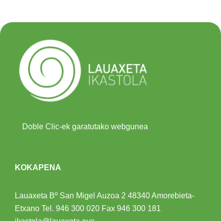
Doble Clic-ek garatutako webgunea
KOKAPENA
Lauaxeta Bº San Migel Auzoa 2
48340 Amorebieta-
Etxano
Tel.
946 300 020
Fax 946 300 181