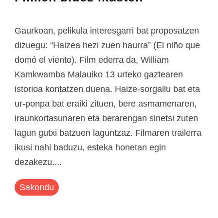
Gaurkoan, pelikula interesgarri bat proposatzen
dizuegu: “Haizea hezi zuen haurra” (El niño que
domó el viento). Film ederra da, William
Kamkwamba Malauiko 13 urteko gaztearen
istorioa kontatzen duena. Haize-sorgailu bat eta
ur-ponpa bat eraiki zituen, bere asmamenaren,
iraunkortasunaren eta berarengan sinetsi zuten
lagun gutxi batzuen laguntzaz. Filmaren trailerra
ikusi nahi baduzu, esteka honetan egin
dezakezu....
Sakondu