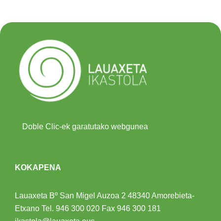
Doble Clic-ek garatutako webgunea
KOKAPENA
Lauaxeta Bº San Migel Auzoa 2
48340 Amorebieta-
Etxano
Tel.
946 300 020
Fax 946 300 181