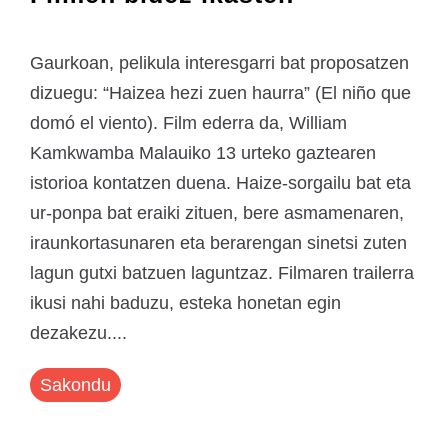
Gaurkoan, pelikula interesgarri bat proposatzen
dizuegu: “Haizea hezi zuen haurra” (El niño que
domó el viento). Film ederra da, William
Kamkwamba Malauiko 13 urteko gaztearen
istorioa kontatzen duena. Haize-sorgailu bat eta
ur-ponpa bat eraiki zituen, bere asmamenaren,
iraunkortasunaren eta berarengan sinetsi zuten
lagun gutxi batzuen laguntzaz. Filmaren trailerra
ikusi nahi baduzu, esteka honetan egin
dezakezu....
Sakondu