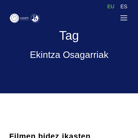
EU
ES
Tag
Ekintza Osagarriak
Filmen bidez ikasten