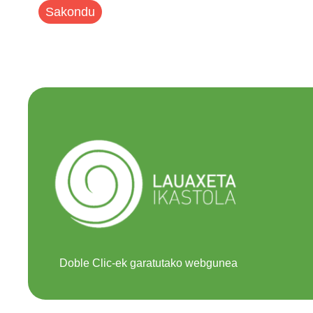
Sakondu
Doble Clic-ek garatutako webgunea