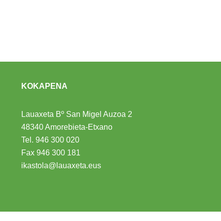
KOKAPENA
Lauaxeta Bº San Migel Auzoa 2
48340 Amorebieta-Etxano
Tel.
946 300 020
Fax 946 300 181
ikastola@lauaxeta.eus