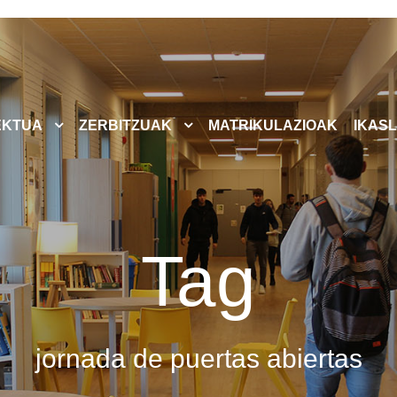
EKTUA
ZERBITZUAK
MATRIKULAZIOAK
IKASL
Tag
jornada de puertas abiertas