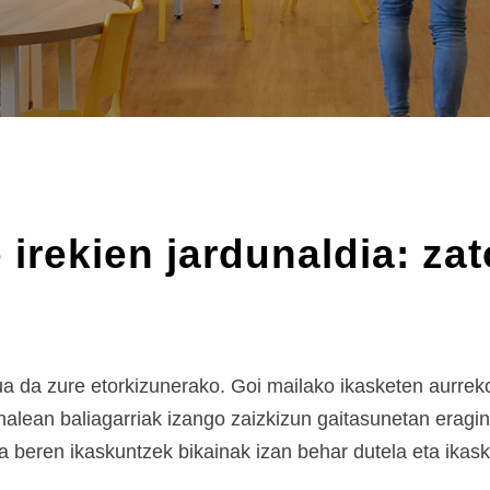
 irekien jardunaldia: zat
ua da zure etorkizunerako. Goi mailako ikasketen aurreko 
nalean baliagarriak izango zaizkizun gaitasunetan eragi
zea beren ikaskuntzek bikainak izan behar dutela eta ikas