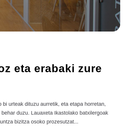
oz eta erabaki zure
bi urteak dituzu aurretik, eta etapa horretan,
n behar duzu. Lauaxeta Ikastolako batxilergoak
kuntza bizitza osoko prozesutzat...