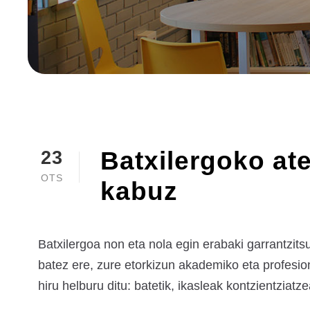
Batxilergoko ate
23
OTS
kabuz
Batxilergoa non eta nola egin erabaki garrantzits
batez ere, zure etorkizun akademiko eta profesio
hiru helburu ditu: batetik, ikasleak kontzientziat