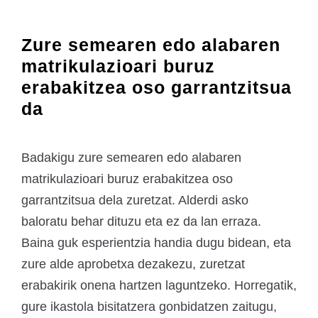
Zure semearen edo alabaren
matrikulazioari buruz
erabakitzea oso garrantzitsua
da
Badakigu zure semearen edo alabaren
matrikulazioari buruz erabakitzea oso
garrantzitsua dela zuretzat. Alderdi asko
baloratu behar dituzu eta ez da lan erraza.
Baina guk esperientzia handia dugu bidean, eta
zure alde aprobetxa dezakezu, zuretzat
erabakirik onena hartzen laguntzeko. Horregatik,
gure ikastola bisitatzera gonbidatzen zaitugu,