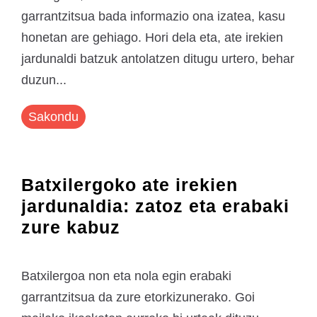
garrantzitsua bada informazio ona izatea, kasu
honetan are gehiago. Hori dela eta, ate irekien
jardunaldi batzuk antolatzen ditugu urtero, behar
duzun...
Sakondu
Batxilergoko ate irekien
jardunaldia: zatoz eta erabaki
zure kabuz
Batxilergoa non eta nola egin erabaki
garrantzitsua da zure etorkizunerako. Goi