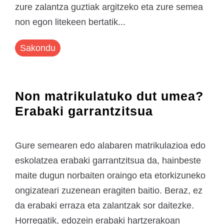
zure zalantza guztiak argitzeko eta zure semea
non egon litekeen bertatik...
Sakondu
Non matrikulatuko dut umea?
Erabaki garrantzitsua
Gure semearen edo alabaren matrikulazioa edo
eskolatzea erabaki garrantzitsua da, hainbeste
maite dugun norbaiten oraingo eta etorkizuneko
ongizateari zuzenean eragiten baitio. Beraz, ez
da erabaki erraza eta zalantzak sor daitezke.
Horregatik, edozein erabaki hartzerakoan