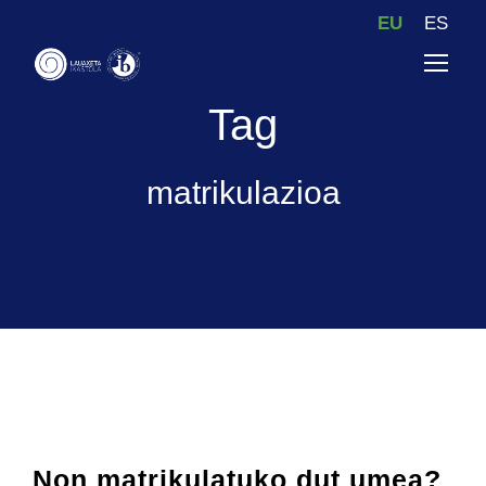
EU
ES
Tag
matrikulazioa
Non matrikulatuko dut umea?