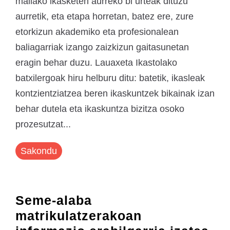
mailako ikasketen aurreko bi urteak dituzu
aurretik, eta etapa horretan, batez ere, zure
etorkizun akademiko eta profesionalean
baliagarriak izango zaizkizun gaitasunetan
eragin behar duzu. Lauaxeta Ikastolako
batxilergoak hiru helburu ditu: batetik, ikasleak
kontzientziatzea beren ikaskuntzek bikainak izan
behar dutela eta ikaskuntza bizitza osoko
prozesutzat...
Sakondu
Seme-alaba
matrikulatzerakoan