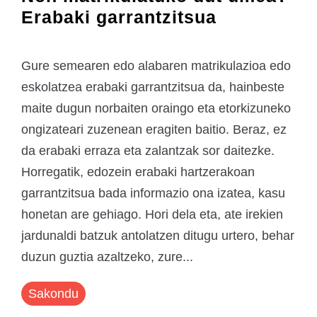
Erabaki garrantzitsua
Gure semearen edo alabaren matrikulazioa edo
eskolatzea erabaki garrantzitsua da, hainbeste
maite dugun norbaiten oraingo eta etorkizuneko
ongizateari zuzenean eragiten baitio. Beraz, ez
da erabaki erraza eta zalantzak sor daitezke.
Horregatik, edozein erabaki hartzerakoan
garrantzitsua bada informazio ona izatea, kasu
honetan are gehiago. Hori dela eta, ate irekien
jardunaldi batzuk antolatzen ditugu urtero, behar
duzun guztia azaltzeko, zure...
Sakondu