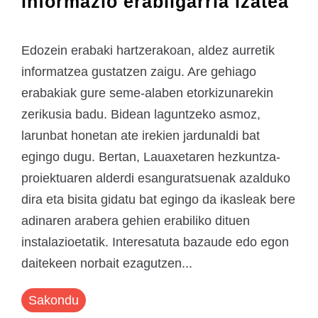
informazio erabilgarria izatea
Edozein erabaki hartzerakoan, aldez aurretik
informatzea gustatzen zaigu. Are gehiago
erabakiak gure seme-alaben etorkizunarekin
zerikusia badu. Bidean laguntzeko asmoz,
larunbat honetan ate irekien jardunaldi bat
egingo dugu. Bertan, Lauaxetaren hezkuntza-
proiektuaren alderdi esanguratsuenak azalduko
dira eta bisita gidatu bat egingo da ikasleak bere
adinaren arabera gehien erabiliko dituen
instalazioetatik. Interesatuta bazaude edo egon
daitekeen norbait ezagutzen...
Sakondu