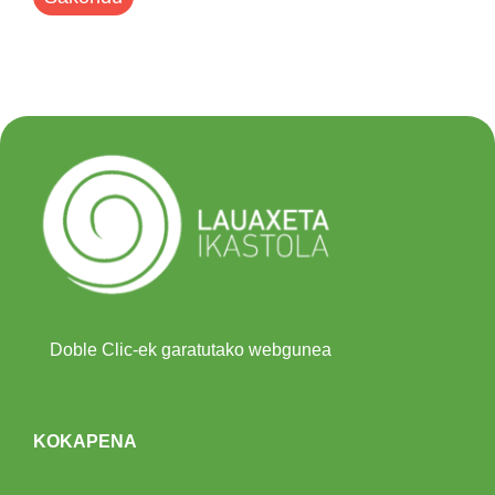
Doble Clic-ek garatutako webgunea
KOKAPENA