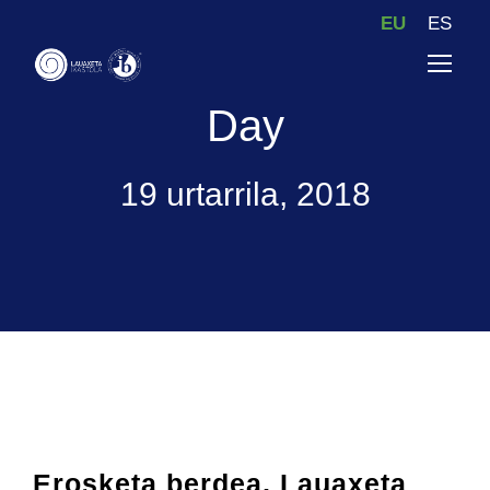
EU
ES
Day
19 urtarrila, 2018
Erosketa berdea, Lauaxeta