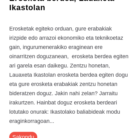
Ikastolan
Erosketak egiteko orduan, gure erabakiak
irizpide edo arrazoi ekonomiko eta teknikoetaz
gain, ingurumenerakiko eraginean ere
oinarritzen doguzanean, erosketa berdea egiten
ari garela esan daikegu. Zentzu honetan,
Lauaxeta Ikastolan erosketa berdea egiten dogu
eta gure erosketa erabakiak zentzu honetan
bideratzen doguz. Jakin nahi zelan? Jarraitu
irakurtzen. Hainbat doguz erosketa berdeari
lotutako onurak: Ikastolako baliabideak modu
eraginkorragoan...
Sakondu