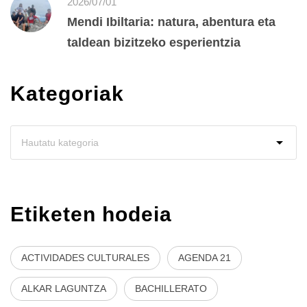
2026/07/01
Mendi Ibiltaria: natura, abentura eta
taldean bizitzeko esperientzia
Kategoriak
Etiketen hodeia
ACTIVIDADES CULTURALES
AGENDA 21
ALKAR LAGUNTZA
BACHILLERATO