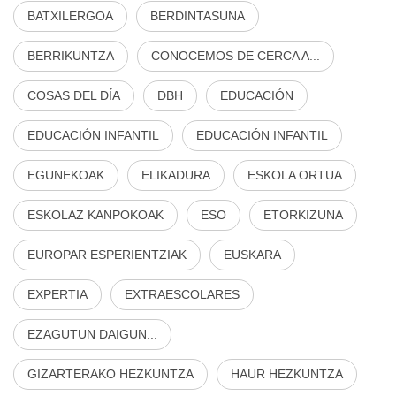
BATXILERGOA
BERDINTASUNA
BERRIKUNTZA
CONOCEMOS DE CERCA A...
COSAS DEL DÍA
DBH
EDUCACIÓN
EDUCACIÓN INFANTIL
EDUCACIÓN INFANTIL
EGUNEKOAK
ELIKADURA
ESKOLA ORTUA
ESKOLAZ KANPOKOAK
ESO
ETORKIZUNA
EUROPAR ESPERIENTZIAK
EUSKARA
EXPERTIA
EXTRAESCOLARES
EZAGUTUN DAIGUN...
GIZARTERAKO HEZKUNTZA
HAUR HEZKUNTZA