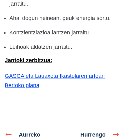
jarraitu.
Ahal dogun heinean, geuk energia sortu.
Kontzientziazioa lantzen jarraitu.
Leihoak aldatzen jarraitu.
Jantoki zerbitzua:
GASCA eta Lauaxeta Ikastolaren artean
Bertoko plana
Aurreko
Hurrengo