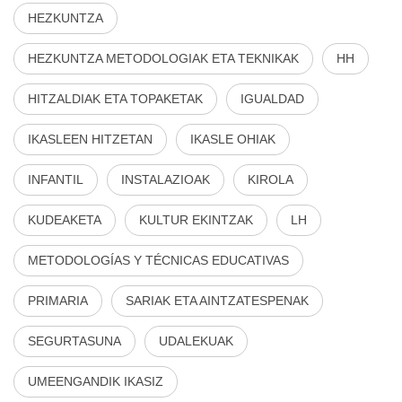
HEZKUNTZA
HEZKUNTZA METODOLOGIAK ETA TEKNIKAK
HH
HITZALDIAK ETA TOPAKETAK
IGUALDAD
IKASLEEN HITZETAN
IKASLE OHIAK
INFANTIL
INSTALAZIOAK
KIROLA
KUDEAKETA
KULTUR EKINTZAK
LH
METODOLOGÍAS Y TÉCNICAS EDUCATIVAS
PRIMARIA
SARIAK ETA AINTZATESPENAK
SEGURTASUNA
UDALEKUAK
UMEENGANDIK IKASIZ