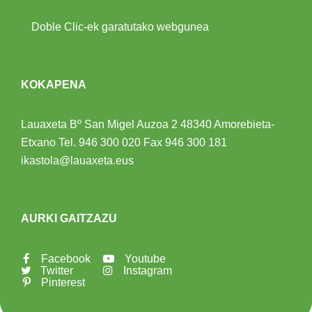
Doble Clic-ek garatutako webgunea
KOKAPENA
Lauaxeta Bº San Migel Auzoa 2
48340 Amorebieta-
Etxano
Tel.
946 300 020
Fax 946 300 181
ikastola@lauaxeta.eus
AURKI GAITZAZU
Facebook
Youtube
Twitter
Instagram
Pinterest