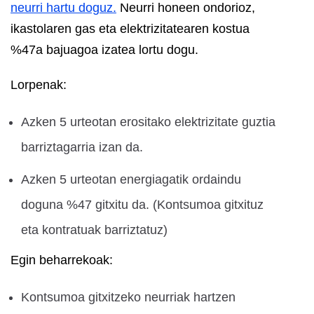
neurri hartu doguz.
Neurri honeen ondorioz,
ikastolaren gas eta elektrizitatearen kostua
%47a bajuagoa izatea lortu dogu.
Lorpenak:
Azken 5 urteotan erositako elektrizitate guztia
barriztagarria izan da.
Azken 5 urteotan energiagatik ordaindu
doguna %47 gitxitu da. (Kontsumoa gitxituz
eta kontratuak barriztatuz)
Egin beharrekoak:
Kontsumoa gitxitzeko neurriak hartzen