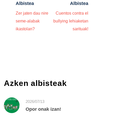
Albistea
Albistea
Zer jaten dau nire
Cuentos contra el
seme-alabak
bullying lehiaketan
ikastolan?
sarituak!
Azken albisteak
2026/07/13
Opor onak izan!