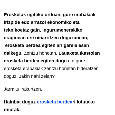
Erosketak egiteko orduan, gure erabakiak
irizpide edo arrazoi ekonomiko eta
teknikoetaz gain, ingurumenerakiko
eraginean ere oinarritzen doguzanean,
erosketa berdea egiten ari garela esan
daikegu.
Zentzu honetan,
Lauaxeta Ikastolan
erosketa berdea egiten dogu
eta gure
erosketa erabakiak zentzu honetan bideratzen
doguz. Jakin nahi zelan?
Jarraitu irakurtzen.
Hainbat doguz
erosketa berdea
ri lotutako
onurak: