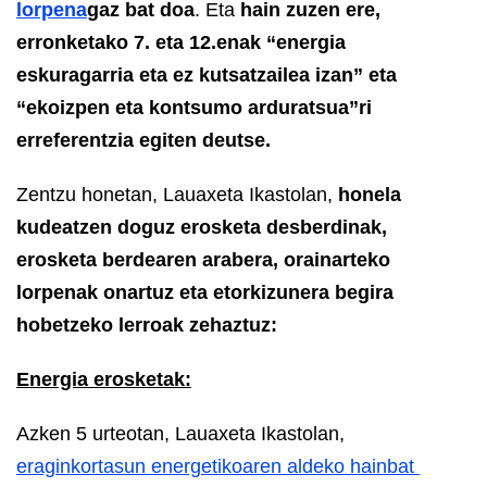
lorpena
gaz bat doa
. Eta
hain zuzen ere,
erronketako 7. eta 12.enak “energia
eskuragarria eta ez kutsatzailea izan” eta
“ekoizpen eta kontsumo arduratsua”ri
erreferentzia egiten deutse.
Zentzu honetan, Lauaxeta Ikastolan,
honela
kudeatzen doguz erosketa desberdinak,
erosketa berdearen arabera, orainarteko
lorpenak onartuz eta etorkizunera begira
hobetzeko lerroak zehaztuz:
Energia erosketak:
Azken 5 urteotan, Lauaxeta Ikastolan,
eraginkortasun energetikoaren aldeko hainbat