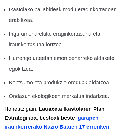
Ikastolako baliabideak modu eraginkorragoan
erabiltzea.
Ingurumenarekiko eraginkortasuna eta
iraunkortasuna lortzea.
Hurrengo urteetan emon beharreko aldaketei
egokitzea.
Kontsumo eta produkzio ereduak aldatzea.
Ondasun ekologikoen merkatua indartzea.
Honetaz gain,
Lauaxeta Ikastolaren Plan
Estrategikoa, besteak beste
garapen
iraunkorrerako Nazio Batuen 17 erronken