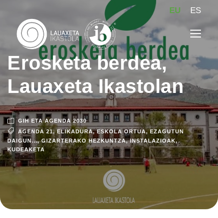
EU
ES
Erosketa berdea,
Lauaxeta Ikastolan
GIH ETA AGENDA 2030
AGENDA 21
,
ELIKADURA
,
ESKOLA ORTUA
,
EZAGUTUN
DAIGUN...
,
GIZARTERAKO HEZKUNTZA
,
INSTALAZIOAK
,
KUDEAKETA