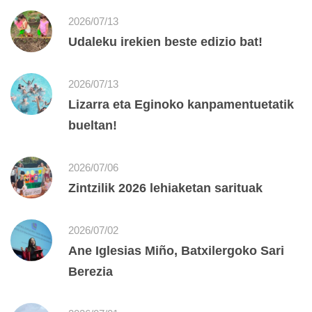
2026/07/13
Udaleku irekien beste edizio bat!
2026/07/13
Lizarra eta Eginoko kanpamentuetatik
bueltan!
2026/07/06
Zintzilik 2026 lehiaketan sarituak
2026/07/02
Ane Iglesias Miño, Batxilergoko Sari
Berezia