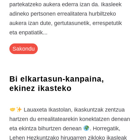
partekatzeko aukera ederra izan da. Ikasleek
adineko pertsonen errealitatera hurbiltzeko
aukera izan dute, gertutasunetik, errespetutik
eta enpatiatik...
Sakondu
Bi elkartasun-kanpaina,
ekinez ikasteko
Lauaxeta Ikastolan, ikaskuntzak zentzua
hartzen du errealitatearekin konektatzen denean
eta ekintza bihurtzen denean
. Horregatik,
Lehen Hezkuntzako hirugarren zikloko ikasleak