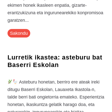
ekimen honek ikasleen enpatia, gizarte-
erantzukizuna eta ingurunearekiko konpromisoa
garatzen...
Sakondu
Lurretik ikastea: asteburu bat
Baserri Eskolan
Asteburu honetan, berriro ere ateak ireki
ditugu Baserri Eskolan, Lauaxeta Ikastola-n,
talde berri bati ongietorria emateko. Esperientzia
honetan, ikaskuntza gelatik harago doa, eta