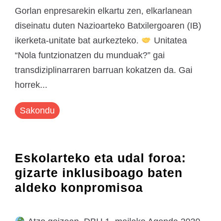
Gorlan enpresarekin elkartu zen, elkarlanean
diseinatu duten Nazioarteko Batxilergoaren (IB)
ikerketa-unitate bat aurkezteko.
Unitatea
“Nola funtzionatzen du munduak?” gai
transdiziplinarraren barruan kokatzen da. Gai
horrek...
Sakondu
Eskolarteko eta udal foroa:
gizarte inklusiboago baten
aldeko konpromisoa