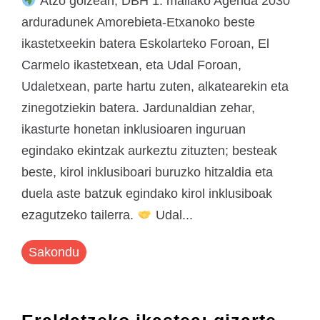
Atzo goizean, DBH 1. mailako Agenda 2030
arduradunek Amorebieta-Etxanoko beste
ikastetxeekin batera Eskolarteko Foroan, El
Carmelo ikastetxean, eta Udal Foroan,
Udaletxean, parte hartu zuten, alkatearekin eta
zinegotziekin batera. Jardunaldian zehar,
ikasturte honetan inklusioaren inguruan
egindako ekintzak aurkeztu zituzten; besteak
beste, kirol inklusiboari buruzko hitzaldia eta
duela aste batzuk egindako kirol inklusiboak
ezagutzeko tailerra.
Udal...
Sakondu