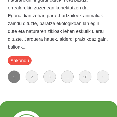
naturarekin, ingurunearekin eta bizitza
errealarekin zuzenean konektatzen da.
Egonaldian zehar, parte-hartzaileek animaliak
zaindu dituzte, baratze ekologikoan lan egin
dute eta naturaren zikloak lehen eskutik ulertu
dituzte. Jarduera hauek, alderdi praktikoaz gain,
balioak...
Sakondu
1
2
3
…
16