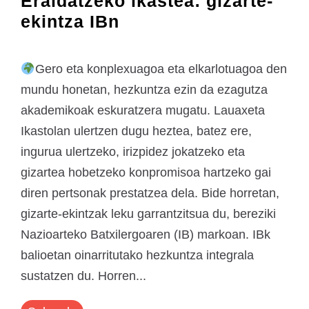
Eraldatzeko ikastea: gizarte-
ekintza IBn
Gero eta konplexuagoa eta elkarlotuagoa den
mundu honetan, hezkuntza ezin da ezagutza
akademikoak eskuratzera mugatu. Lauaxeta
Ikastolan ulertzen dugu heztea, batez ere,
ingurua ulertzeko, irizpidez jokatzeko eta
gizartea hobetzeko konpromisoa hartzeko gai
diren pertsonak prestatzea dela. Bide horretan,
gizarte-ekintzak leku garrantzitsua du, bereziki
Nazioarteko Batxilergoaren (IB) markoan. IBk
balioetan oinarritutako hezkuntza integrala
sustatzen du. Horren...