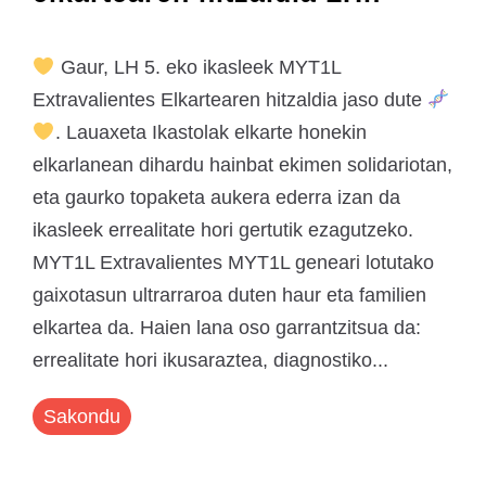
Gaur, LH 5. eko ikasleek MYT1L
Extravalientes Elkartearen hitzaldia jaso dute
. Lauaxeta Ikastolak elkarte honekin
elkarlanean dihardu hainbat ekimen solidariotan,
eta gaurko topaketa aukera ederra izan da
ikasleek errealitate hori gertutik ezagutzeko.
MYT1L Extravalientes MYT1L geneari lotutako
gaixotasun ultrarraroa duten haur eta familien
elkartea da. Haien lana oso garrantzitsua da:
errealitate hori ikusaraztea, diagnostiko...
Sakondu