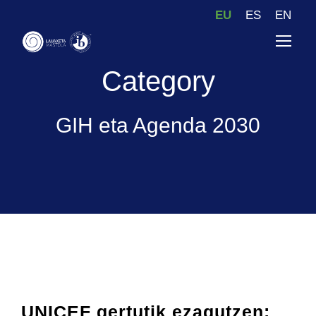
EU
ES
EN
Category
GIH eta Agenda 2030
UNICEF gertutik ezagutzen: