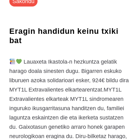
Sakondu
Eragin handidun keinu txiki
bat
Lauaxeta Ikastola-n hezkuntza gelatik
harago doala sinesten dugu. Bigarren eskuko
liburuen azoka solidarioari esker, 924€ bildu dira
MYT1L Extravalientes elkartearentzat.MYT1L
Extravalientes elkarteak MYT1L sindromearen
inguruko ikusgarritasuna handitzen du, familiei
laguntza eskaintzen die eta ikerketa sustatzen
du. Gaixotasun genetiko arraro honek garapen
neurologikoan eragina du. Diru-bilketaz harago,