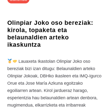
Olinpiar Joko oso bereziak:
kirola, topaketa eta
belaunaldien arteko
ikaskuntza
Lauaxeta Ikastolan Olinpiar Joko oso
bereziak bizi izan ditugu: Belaunaldien arteko
Olinpiar Jokoak, DBHko ikasleen eta IMQ-Igurco
Orue eta Jose María Azkuna egoitzako
egoiliarren artean. Kirol jardueraz harago,
esperientzia hau belaunaldien artean denbora,
mugimendua, elkarrizketa eta irribarreak