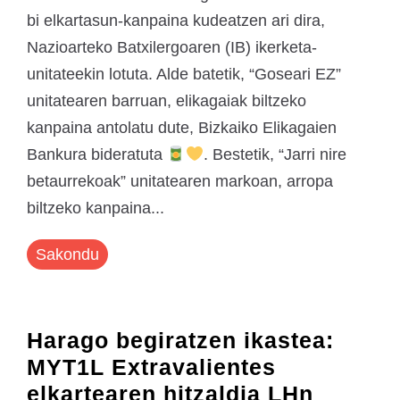
bi elkartasun-kanpaina kudeatzen ari dira,
Nazioarteko Batxilergoaren (IB) ikerketa-
unitateekin lotuta. Alde batetik, “Goseari EZ”
unitatearen barruan, elikagaiak biltzeko
kanpaina antolatu dute, Bizkaiko Elikagaien
Bankura bideratuta
. Bestetik, “Jarri nire
betaurrekoak” unitatearen markoan, arropa
biltzeko kanpaina...
Sakondu
Harago begiratzen ikastea:
MYT1L Extravalientes
elkartearen hitzaldia LHn