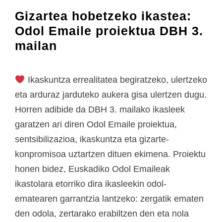
Gizartea hobetzeko ikastea:
Odol Emaile proiektua DBH 3.
mailan
Ikaskuntza errealitatea begiratzeko, ulertzeko
eta arduraz jarduteko aukera gisa ulertzen dugu.
Horren adibide da DBH 3. mailako ikasleek
garatzen ari diren Odol Emaile proiektua,
sentsibilizazioa, ikaskuntza eta gizarte-
konpromisoa uztartzen dituen ekimena. Proiektu
honen bidez, Euskadiko Odol Emaileak
ikastolara etorriko dira ikasleekin odol-
ematearen garrantzia lantzeko: zergatik ematen
den odola, zertarako erabiltzen den eta nola