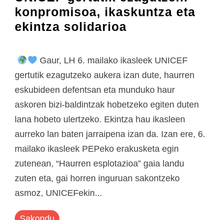
konpromisoa, ikaskuntza eta
ekintza solidarioa
Gaur, LH 6. mailako ikasleek UNICEF
gertutik ezagutzeko aukera izan dute, haurren
eskubideen defentsan eta munduko haur
askoren bizi-baldintzak hobetzeko egiten duten
lana hobeto ulertzeko. Ekintza hau ikasleen
aurreko lan baten jarraipena izan da. Izan ere, 6.
mailako ikasleek PEPeko erakusketa egin
zutenean, “Haurren esplotazioa” gaia landu
zuten eta, gai horren inguruan sakontzeko
asmoz, UNICEFekin...
Sakondu