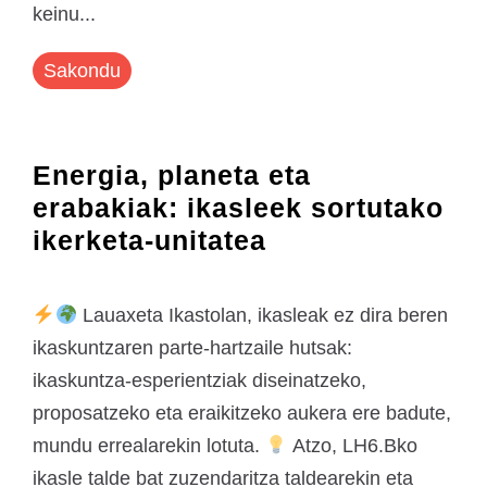
keinu...
Sakondu
Energia, planeta eta
erabakiak: ikasleek sortutako
ikerketa-unitatea
Lauaxeta Ikastolan, ikasleak ez dira beren
ikaskuntzaren parte-hartzaile hutsak:
ikaskuntza-esperientziak diseinatzeko,
proposatzeko eta eraikitzeko aukera ere badute,
mundu errealarekin lotuta.
Atzo, LH6.Bko
ikasle talde bat zuzendaritza taldearekin eta