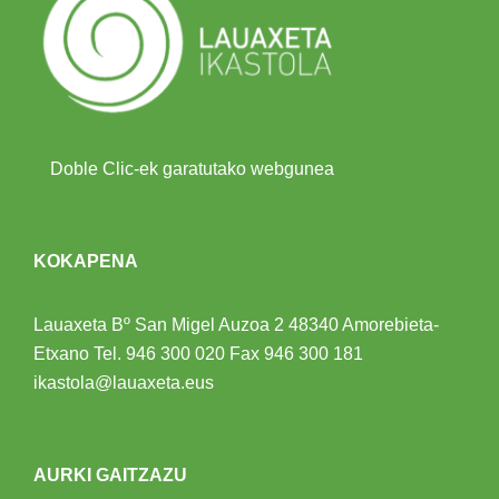
Doble Clic-ek garatutako webgunea
KOKAPENA
Lauaxeta Bº San Migel Auzoa 2
48340 Amorebieta-
Etxano
Tel.
946 300 020
Fax 946 300 181
ikastola@lauaxeta.eus
AURKI GAITZAZU