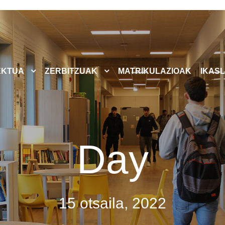
EKTUA
ZERBITZUAK
MATRIKULAZIOAK
IKASL
Day
15 otsaila, 2022