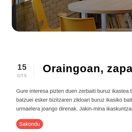
Oraingoan, zapa
15
OTS
Gure interesa pizten duen zerbaiti buruz ikastea
batzuei esker bizitzaren zikloari buruz ikasiko b
urmaelera joango direnak. Jakin-mina ikaskuntzar
Sakondu