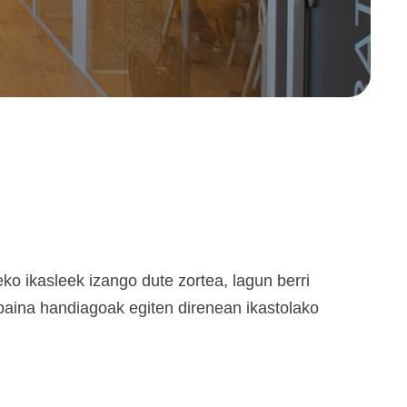
ko ikasleek izango dute zortea, lagun berri
 baina handiagoak egiten direnean ikastolako