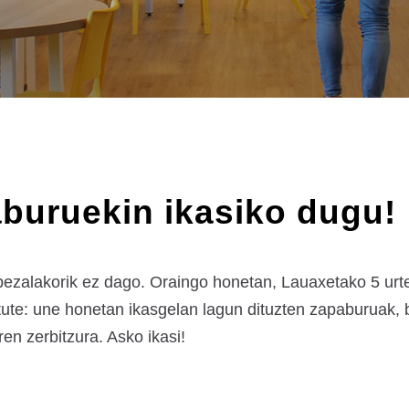
buruekin ikasiko dugu!
 bezalakorik ez dago. Oraingo honetan, Lauaxetako 5 urte
aitute: une honetan ikasgelan lagun dituzten zapaburuak,
en zerbitzura. Asko ikasi!