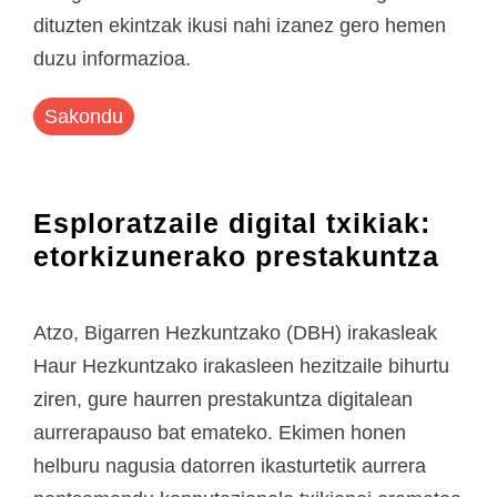
dituzten ekintzak ikusi nahi izanez gero hemen
duzu informazioa.
Sakondu
Esploratzaile digital txikiak:
etorkizunerako prestakuntza
Atzo, Bigarren Hezkuntzako (DBH) irakasleak
Haur Hezkuntzako irakasleen hezitzaile bihurtu
ziren, gure haurren prestakuntza digitalean
aurrerapauso bat emateko. Ekimen honen
helburu nagusia datorren ikasturtetik aurrera