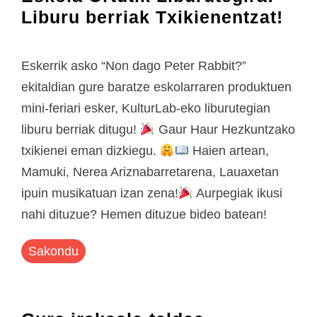
Liburu berriak Txikienentzat!
Eskerrik asko “Non dago Peter Rabbit?”
ekitaldian gure baratze eskolarraren produktuen
mini-feriari esker, KulturLab-eko liburutegian
liburu berriak ditugu!
Gaur Haur Hezkuntzako
txikienei eman dizkiegu.
Haien artean,
Mamuki, Nerea Ariznabarretarena, Lauaxetan
ipuin musikatuan izan zena!
Aurpegiak ikusi
nahi dituzue? Hemen dituzue bideo batean!
Sakondu