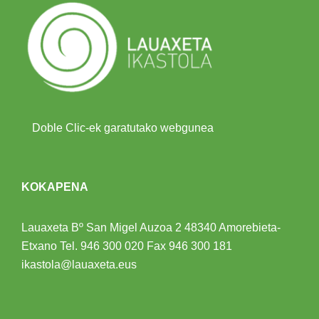
Doble Clic-ek garatutako webgunea
KOKAPENA
Lauaxeta Bº San Migel Auzoa 2
48340 Amorebieta-
Etxano
Tel.
946 300 020
Fax 946 300 181
ikastola@lauaxeta.eus