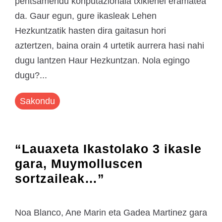
pentsamendu konputazionala txikienei eramatea
da. Gaur egun, gure ikasleak Lehen
Hezkuntzatik hasten dira gaitasun hori
aztertzen, baina orain 4 urtetik aurrera hasi nahi
dugu lantzen Haur Hezkuntzan. Nola egingo
dugu?...
Sakondu
“Lauaxeta Ikastolako 3 ikasle
gara, Muymolluscen
sortzaileak…”
Noa Blanco, Ane Marin eta Gadea Martinez gara