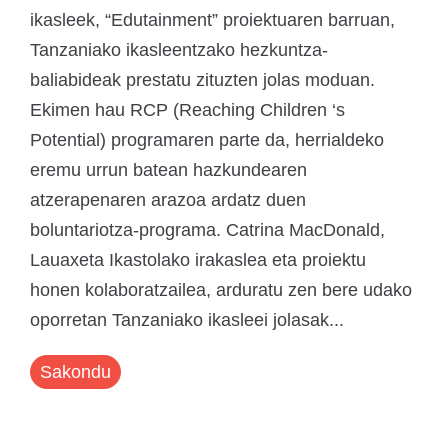
ikasleek, “Edutainment” proiektuaren barruan,
Tanzaniako ikasleentzako hezkuntza-
baliabideak prestatu zituzten jolas moduan.
Ekimen hau RCP (Reaching Children ‘s
Potential) programaren parte da, herrialdeko
eremu urrun batean hazkundearen
atzerapenaren arazoa ardatz duen
boluntariotza-programa. Catrina MacDonald,
Lauaxeta Ikastolako irakaslea eta proiektu
honen kolaboratzailea, arduratu zen bere udako
oporretan Tanzaniako ikasleei jolasak...
Sakondu