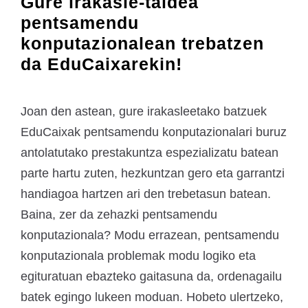
Gure irakasle-taldea
pentsamendu
konputazionalean trebatzen
da EduCaixarekin!
Joan den astean, gure irakasleetako batzuek
EduCaixak pentsamendu konputazionalari buruz
antolatutako prestakuntza espezializatu batean
parte hartu zuten, hezkuntzan gero eta garrantzi
handiagoa hartzen ari den trebetasun batean.
Baina, zer da zehazki pentsamendu
konputazionala? Modu errazean, pentsamendu
konputazionala problemak modu logiko eta
egituratuan ebazteko gaitasuna da, ordenagailu
batek egingo lukeen moduan. Hobeto ulertzeko,