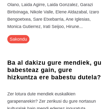
Olano, Laida Agirre, Laida Gonzalez, Garazi
Biritxinaga, Nikole Valle, Elene Aldazabal, Izaro
Bengoetxea, Sare Etxebarria, Ane Iglesias,
Monica Gutierrez, Irati Seijoo, Hirune...
Sakondu
Ba al dakizu gure mendiek, gu
babesteaz gain, gure
hizkuntza ere babestu dutela?
Zer lotura dute mendiek euskalkien
garapenarekin? Zer zerikusi du gure nortasun
kulturalak hain mendi ederrez inguratuta