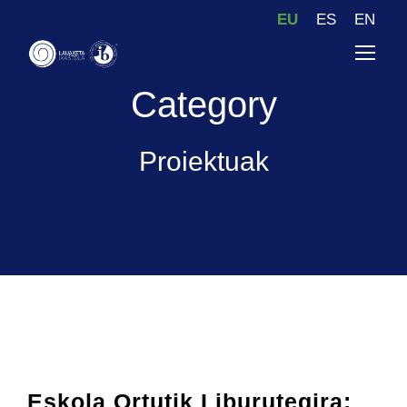
EU
ES
EN
Category
Proiektuak
Eskola Ortutik Liburutegira: