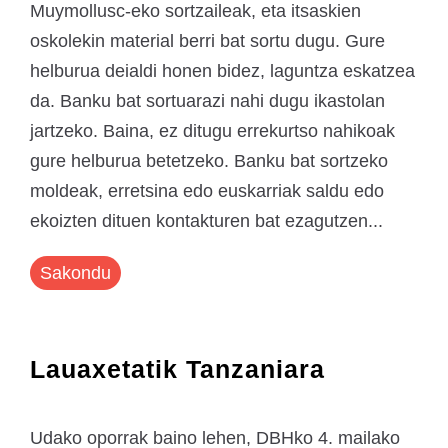
Muymollusc-eko sortzaileak, eta itsaskien
oskolekin material berri bat sortu dugu. Gure
helburua deialdi honen bidez, laguntza eskatzea
da. Banku bat sortuarazi nahi dugu ikastolan
jartzeko. Baina, ez ditugu errekurtso nahikoak
gure helburua betetzeko. Banku bat sortzeko
moldeak, erretsina edo euskarriak saldu edo
ekoizten dituen kontakturen bat ezagutzen...
Sakondu
Lauaxetatik Tanzaniara
Udako oporrak baino lehen, DBHko 4. mailako