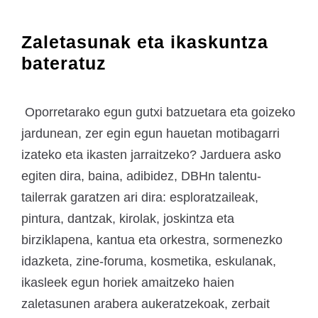
Zaletasunak eta ikaskuntza
bateratuz
Oporretarako egun gutxi batzuetara eta goizeko
jardunean, zer egin egun hauetan motibagarri
izateko eta ikasten jarraitzeko? Jarduera asko
egiten dira, baina, adibidez, DBHn talentu-
tailerrak garatzen ari dira: esploratzaileak,
pintura, dantzak, kirolak, joskintza eta
birziklapena, kantua eta orkestra, sormenezko
idazketa, zine-foruma, kosmetika, eskulanak,
ikasleek egun horiek amaitzeko haien
zaletasunen arabera aukeratzekoak, zerbait