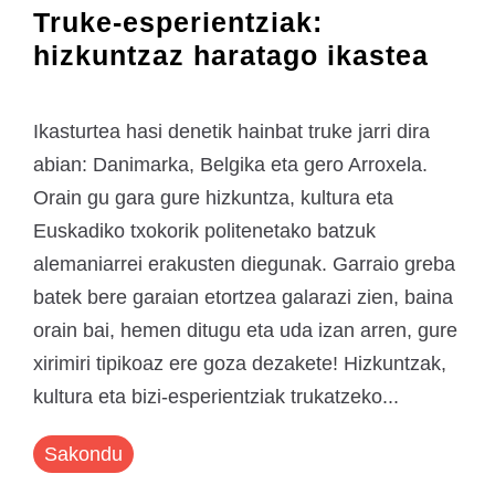
Truke-esperientziak:
hizkuntzaz haratago ikastea
Ikasturtea hasi denetik hainbat truke jarri dira
abian: Danimarka, Belgika eta gero Arroxela.
Orain gu gara gure hizkuntza, kultura eta
Euskadiko txokorik politenetako batzuk
alemaniarrei erakusten diegunak. Garraio greba
batek bere garaian etortzea galarazi zien, baina
orain bai, hemen ditugu eta uda izan arren, gure
xirimiri tipikoaz ere goza dezakete! Hizkuntzak,
kultura eta bizi-esperientziak trukatzeko...
Sakondu