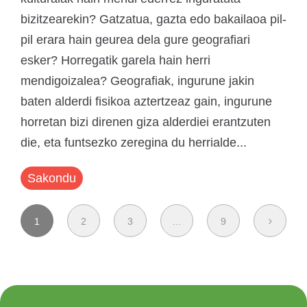
bizitzearekin? Gatzatua, gazta edo bakailaoa pil-
pil erara hain geurea dela gure geografiari
esker? Horregatik garela hain herri
mendigoizalea? Geografiak, ingurune jakin
baten alderdi fisikoa aztertzeaz gain, ingurune
horretan bizi direnen giza alderdiei erantzuten
die, eta funtsezko zeregina du herrialde...
Sakondu
1
2
3
…
9