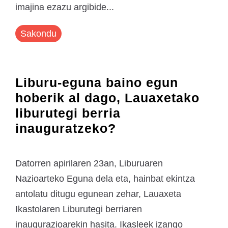
imajina ezazu argibide...
Sakondu
Liburu-eguna baino egun
hoberik al dago, Lauaxetako
liburutegi berria
inauguratzeko?
Datorren apirilaren 23an, Liburuaren
Nazioarteko Eguna dela eta, hainbat ekintza
antolatu ditugu egunean zehar, Lauaxeta
Ikastolaren Liburutegi berriaren
inaugurazioarekin hasita. Ikasleek izango