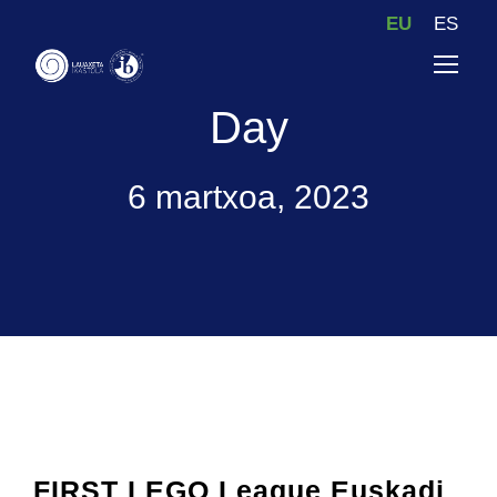
EU
ES
Day
6 martxoa, 2023
FIRST LEGO League Euskadi