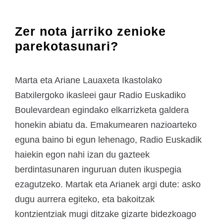
Zer nota jarriko zenioke
parekotasunari?
Marta eta Ariane Lauaxeta Ikastolako
Batxilergoko ikasleei gaur Radio Euskadiko
Boulevardean egindako elkarrizketa galdera
honekin abiatu da. Emakumearen nazioarteko
eguna baino bi egun lehenago, Radio Euskadik
haiekin egon nahi izan du gazteek
berdintasunaren inguruan duten ikuspegia
ezagutzeko. Martak eta Arianek argi dute: asko
dugu aurrera egiteko, eta bakoitzak
kontzientziak mugi ditzake gizarte bidezkoago