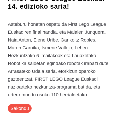
14. edizioko saria!
Asteburu honetan ospatu da First Lego League
Euskadiren final handia, eta Maialen Junquera,
Naia Anton, Elene Uribe, Garikoitz Robles,
Maren Garnika, Ismene Vallejo, Lehen
Hezkuntzako 6. mailakoak eta Lauaxetako
Robotika saioetan egindako robotak irabazi dute
Arrasateko Udala saria, etorkizun oparoko
gazteentzat. FIRST LEGO League Euskadi
nazioarteko hezkuntza-programa bat da, eta
urtero mundu osoko 110 herrialdetako...
Sakondu