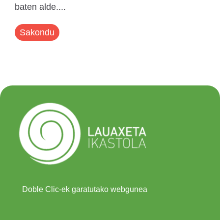
baten alde....
Sakondu
Doble Clic-ek garatutako webgunea