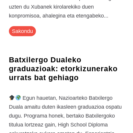
uzten du Xubanek kirolarekiko duen
konpromisoa, ahalegina eta etengabeko...
Sakondu
Batxilergo Dualeko
graduazioak: etorkizunerako
urrats bat gehiago
Egun hauetan, Nazioarteko Batxilergo
Duala amaitu duten ikasleen graduazioa ospatu
dugu. Programa honek, bertako Batxilergoko
titulua lortzeaz gain, High School Diploma