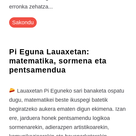
erronka zehatza...
Sakondu
Pi Eguna Lauaxetan:
matematika, sormena eta
pentsamendua
Lauaxetan Pi Eguneko sari banaketa ospatu
dugu, matematikei beste ikuspegi batetik
begiratzeko aukera ematen digun ekimena. Izan
ere, jarduera honek pentsamendu logikoa
sormenarekin, adierazpen artistikoarekin,