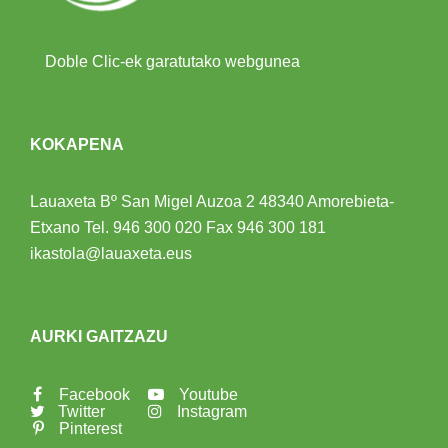
Doble Clic-ek garatutako webgunea
KOKAPENA
Lauaxeta Bº San Migel Auzoa 2
48340 Amorebieta-
Etxano
Tel.
946 300 020
Fax 946 300 181
ikastola@lauaxeta.eus
AURKI GAITZAZU
Facebook
Youtube
Twitter
Instagram
Pinterest