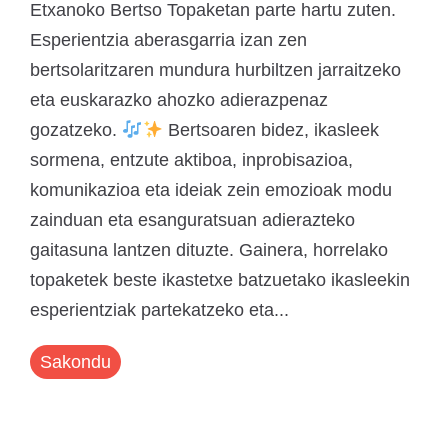
Etxanoko Bertso Topaketan parte hartu zuten.
Esperientzia aberasgarria izan zen
bertsolaritzaren mundura hurbiltzen jarraitzeko
eta euskarazko ahozko adierazpenaz
gozatzeko.
Bertsoaren bidez, ikasleek
sormena, entzute aktiboa, inprobisazioa,
komunikazioa eta ideiak zein emozioak modu
zainduan eta esanguratsuan adierazteko
gaitasuna lantzen dituzte. Gainera, horrelako
topaketek beste ikastetxe batzuetako ikasleekin
esperientziak partekatzeko eta...
Sakondu