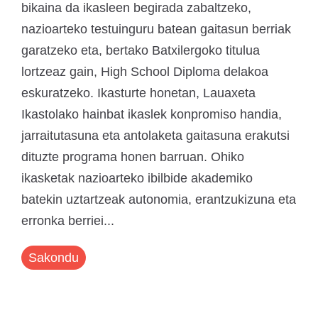
bikaina da ikasleen begirada zabaltzeko,
nazioarteko testuinguru batean gaitasun berriak
garatzeko eta, bertako Batxilergoko titulua
lortzeaz gain, High School Diploma delakoa
eskuratzeko. Ikasturte honetan, Lauaxeta
Ikastolako hainbat ikaslek konpromiso handia,
jarraitutasuna eta antolaketa gaitasuna erakutsi
dituzte programa honen barruan. Ohiko
ikasketak nazioarteko ibilbide akademiko
batekin uztartzeak autonomia, erantzukizuna eta
erronka berriei...
Sakondu