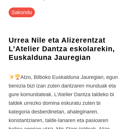
Sakondu
Urrea Nile eta Alizerentzat
L’Atelier Dantza eskolarekin,
Euskalduna Jauregian
Atzo, Bilboko Euskalduna Jauregian, egun
berezia bizi izan zuten dantzaren munduak eta
gure komunitateak. L’Atelier Dantza taldeko bi
taldek urrezko domina eskuratu zuten bi
kategoria desberdinetan, ahaleginaren,
konstantziaren, talde-lanaren eta pasioaren