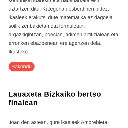
komunikazioarekin eta hausnarketarekin
uztartzen ditu. Kategoria desberdinen bidez,
ikasleek erakutsi dute matematika ez dagoela
soilik zenbakietan eta formuletan;
argazkigintzan, poesian, adimen artifizialean eta
erronken ebazpenean ere agertzen dela.
Ikasteko...
Sakondu
Lauaxeta Bizkaiko bertso
finalean
Joan den astean, gure ikasleek Amorebieta-