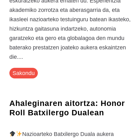
eskuratzeko aukera ematen du. Esperientzia
akademiko zorrotza eta aberasgarria da, eta
ikasleei nazioarteko testuinguru batean ikasteko,
hizkuntza gaitasuna indartzeko, autonomia
garatzeko eta gero eta globalagoa den mundu
baterako prestatzen joateko aukera eskaintzen
die....
Sakondu
Ahaleginaren aitortza: Honor
Roll Batxilergo Dualean
Nazioarteko Batxilergo Duala aukera