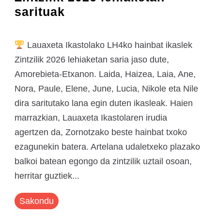
sarituak
Lauaxeta Ikastolako LH4ko hainbat ikaslek
Zintzilik 2026 lehiaketan saria jaso dute,
Amorebieta-Etxanon. Laida, Haizea, Laia, Ane,
Nora, Paule, Elene, June, Lucia, Nikole eta Nile
dira saritutako lana egin duten ikasleak. Haien
marrazkian, Lauaxeta Ikastolaren irudia
agertzen da, Zornotzako beste hainbat txoko
ezagunekin batera. Artelana udaletxeko plazako
balkoi batean egongo da zintzilik uztail osoan,
herritar guztiek...
Sakondu