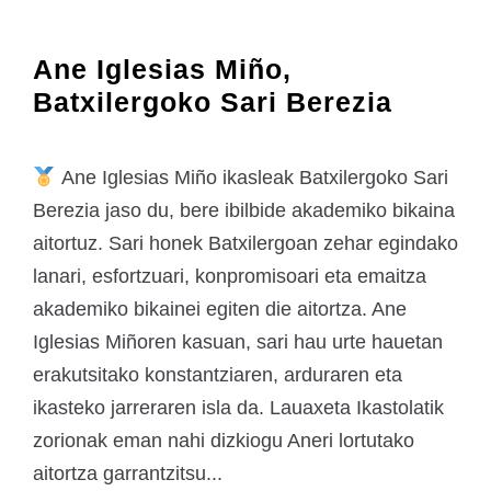
Ane Iglesias Miño,
Batxilergoko Sari Berezia
Ane Iglesias Miño ikasleak Batxilergoko Sari
Berezia jaso du, bere ibilbide akademiko bikaina
aitortuz. Sari honek Batxilergoan zehar egindako
lanari, esfortzuari, konpromisoari eta emaitza
akademiko bikainei egiten die aitortza. Ane
Iglesias Miñoren kasuan, sari hau urte hauetan
erakutsitako konstantziaren, arduraren eta
ikasteko jarreraren isla da. Lauaxeta Ikastolatik
zorionak eman nahi dizkiogu Aneri lortutako
aitortza garrantzitsu...