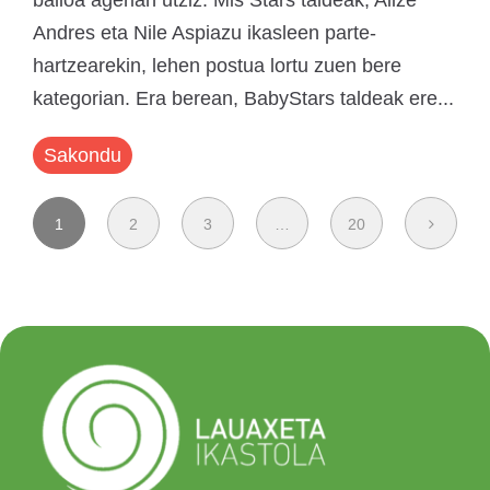
balioa agerian utziz. Mis Stars taldeak, Alize
Andres eta Nile Aspiazu ikasleen parte-
hartzearekin, lehen postua lortu zuen bere
kategorian. Era berean, BabyStars taldeak ere...
Sakondu
1
2
3
…
20