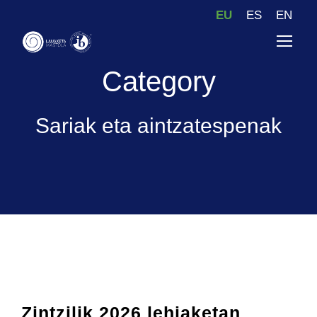
EU
ES
EN
Category
Sariak eta aintzatespenak
Zintzilik 2026 lehiaketan