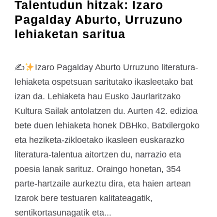
Talentudun hitzak: Izaro
Pagalday Aburto, Urruzuno
lehiaketan saritua
✍
Izaro Pagalday Aburto Urruzuno literatura-
lehiaketa ospetsuan saritutako ikasleetako bat
izan da. Lehiaketa hau Eusko Jaurlaritzako
Kultura Sailak antolatzen du. Aurten 42. edizioa
bete duen lehiaketa honek DBHko, Batxilergoko
eta heziketa-zikloetako ikasleen euskarazko
literatura-talentua aitortzen du, narrazio eta
poesia lanak sarituz. Oraingo honetan, 354
parte-hartzaile aurkeztu dira, eta haien artean
Izarok bere testuaren kalitateagatik,
sentikortasunagatik eta...