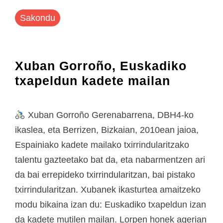
Sakondu
Xuban Gorroño, Euskadiko
txapeldun kadete mailan
Xuban Gorroño Gerenabarrena, DBH4-ko
ikaslea, eta Berrizen, Bizkaian, 2010ean jaioa,
Espainiako kadete mailako txirrindularitzako
talentu gazteetako bat da, eta nabarmentzen ari
da bai errepideko txirrindularitzan, bai pistako
txirrindularitzan. Xubanek ikasturtea amaitzeko
modu bikaina izan du: Euskadiko txapeldun izan
da kadete mutilen mailan. Lorpen honek agerian