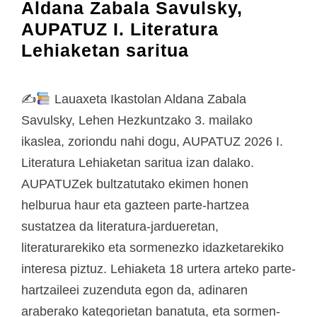
Aldana Zabala Savulsky,
AUPATUZ I. Literatura
Lehiaketan saritua
✍
Lauaxeta Ikastolan Aldana Zabala
Savulsky, Lehen Hezkuntzako 3. mailako
ikaslea, zoriondu nahi dogu, AUPATUZ 2026 I.
Literatura Lehiaketan saritua izan dalako.
AUPATUZek bultzatutako ekimen honen
helburua haur eta gazteen parte-hartzea
sustatzea da literatura-jardueretan,
literaturarekiko eta sormenezko idazketarekiko
interesa piztuz. Lehiaketa 18 urtera arteko parte-
hartzaileei zuzenduta egon da, adinaren
araberako kategorietan banatuta, eta sormen-