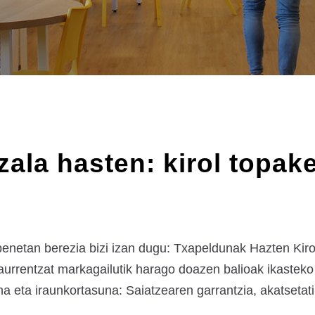
ala hasten: kirol topak
netan berezia bizi izan dugu: Txapeldunak Hazten Kirol T
 haurrentzat markagailutik harago doazen balioak ikastek
a eta iraunkortasuna: Saiatzearen garrantzia, akatsetatik