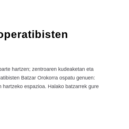
operatibisten
parte hartzen; zentroaren kudeaketan eta
ratibisten Batzar Orokorra ospatu genuen:
n hartzeko espazioa. Halako batzarrek gure