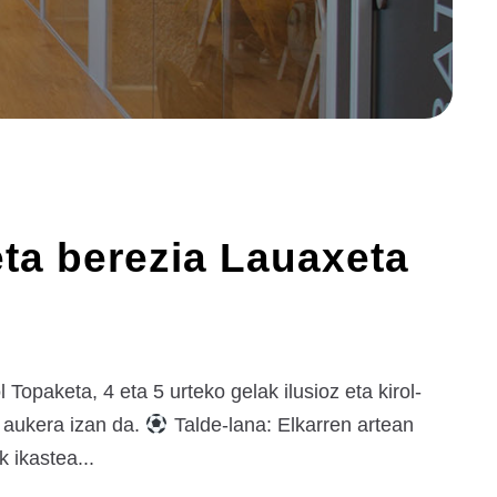
eta berezia Lauaxeta
opaketa, 4 eta 5 urteko gelak ilusioz eta kirol-
o aukera izan da.
Talde-lana: Elkarren artean
 ikastea...