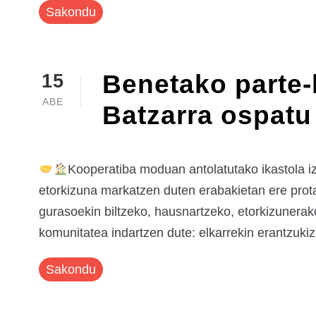
Sakondu
Benetako parte-
15
ABE
Batzarra ospatu
Kooperatiba moduan antolatutako ikastola i
etorkizuna markatzen duten erabakietan ere prota
gurasoekin biltzeko, hausnartzeko, etorkizunera
komunitatea indartzen dute: elkarrekin erantzuki
Sakondu