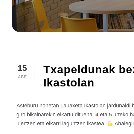
Txapeldunak bez
15
ABE
Ikastolan
Asteburu honetan Lauaxeta Ikastolan jardunaldi be
giro bikainarekin elkartu dituena. 4 eta 5 urteko
ulertzen eta elkarri laguntzen ikastea.
Ahalegin