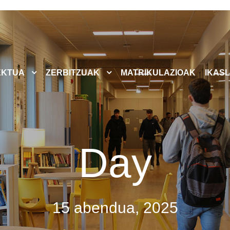
EKTUA
ZERBITZUAK
MATRIKULAZIOAK
IKASL
Day
15 abendua, 2025