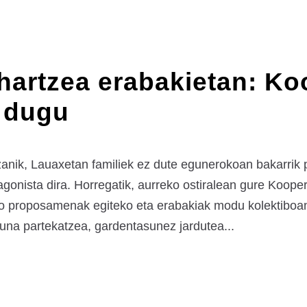
hartzea erabakietan: Ko
 dugu
zanik, Lauaxetan familiek ez dute egunerokoan bakarrik 
gonista dira. Horregatik, aurreko ostiralean gure Koope
ko proposamenak egiteko eta erabakiak modu kolektiboa
zuna partekatzea, gardentasunez jardutea...