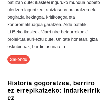
bat izan dute: ikasleei inguruko mundua hobeto
ulertzen laguntzea, aniztasuna baloratzea eta
begirada irekiagoa, kritikoagoa eta
konprometituagoa garatzea. Alde batetik,
LH5eko ikasleek “Jarri nire betaurrekoak”
proiektua aurkeztu dute. Unitate honetan, giza
eskubideak, berdintasuna eta...
Sakondu
Historia gogoratzea, berriro
ez errepikatzeko: indarkeririk
ez