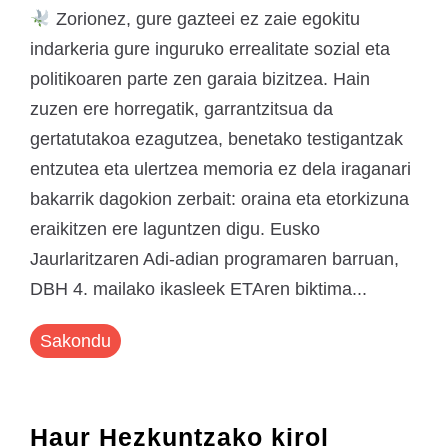
Zorionez, gure gazteei ez zaie egokitu
indarkeria gure inguruko errealitate sozial eta
politikoaren parte zen garaia bizitzea. Hain
zuzen ere horregatik, garrantzitsua da
gertatutakoa ezagutzea, benetako testigantzak
entzutea eta ulertzea memoria ez dela iraganari
bakarrik dagokion zerbait: oraina eta etorkizuna
eraikitzen ere laguntzen digu. Eusko
Jaurlaritzaren Adi-adian programaren barruan,
DBH 4. mailako ikasleek ETAren biktima...
Sakondu
Haur Hezkuntzako kirol