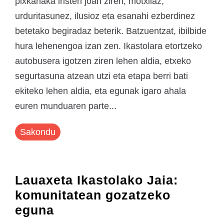
pixkanaka iristen joan ziren, motxilaz,
urduritasunez, ilusioz eta esanahi ezberdinez
betetako begiradaz beterik. Batzuentzat, ibilbide
hura lehenengoa izan zen. Ikastolara etortzeko
autobusera igotzen ziren lehen aldia, etxeko
segurtasuna atzean utzi eta etapa berri bati
ekiteko lehen aldia, eta egunak igaro ahala
euren munduaren parte...
Sakondu
Lauaxeta Ikastolako Jaia:
komunitatean gozatzeko
eguna