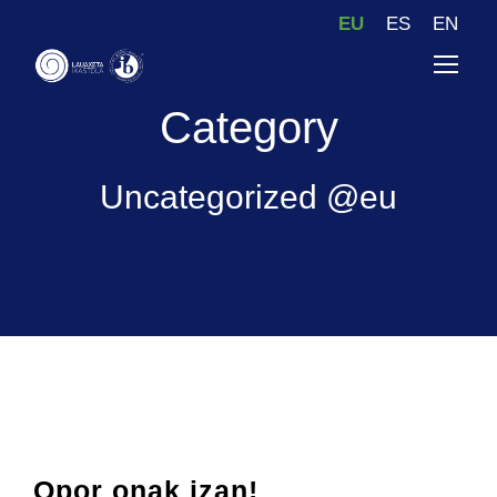
EU
ES
EN
Category
Uncategorized @eu
Opor onak izan!