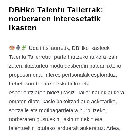
DBHko Talentu Tailerrak:
norberaren interesetatik
ikasten
Uda iritsi aurretik, DBHko ikasleek
Talentu Tailerretan parte hartzeko aukera izan
zuten; ikasturtea modu desberdin batean ixteko
proposamena, interes pertsonalak esploratuz,
trebetasun berriak deskubrituz eta
esperientziaren bidez ikasiz. Tailer hauek aukera
ematen diote ikasle bakoitzari arlo askotariko,
sortzaile eta motibagarrietara hurbiltzeko,
norberaren gustuekin, jakin-minekin eta
talentuekin lotutako jarduerak aukeratuz. Artea,