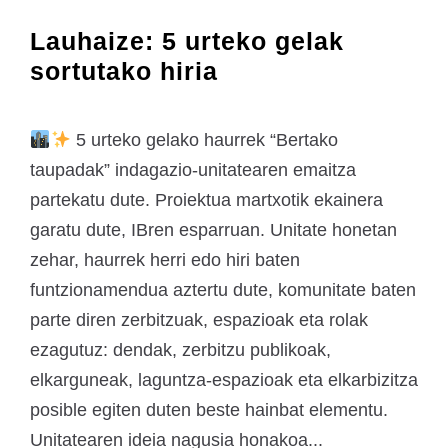
Lauhaize: 5 urteko gelak
sortutako hiria
5 urteko gelako haurrek “Bertako
taupadak” indagazio-unitatearen emaitza
partekatu dute. Proiektua martxotik ekainera
garatu dute, IBren esparruan. Unitate honetan
zehar, haurrek herri edo hiri baten
funtzionamendua aztertu dute, komunitate baten
parte diren zerbitzuak, espazioak eta rolak
ezagutuz: dendak, zerbitzu publikoak,
elkarguneak, laguntza-espazioak eta elkarbizitza
posible egiten duten beste hainbat elementu.
Unitatearen ideia nagusia honakoa...