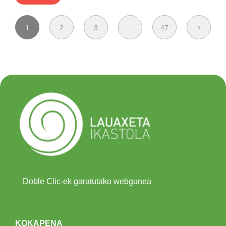
1
2
3
…
47
Doble Clic-ek garatutako webgunea
KOKAPENA