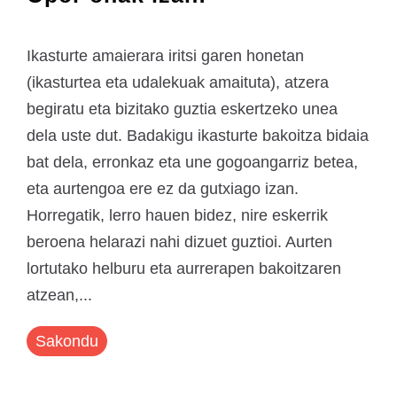
Ikasturte amaierara iritsi garen honetan
(ikasturtea eta udalekuak amaituta), atzera
begiratu eta bizitako guztia eskertzeko unea
dela uste dut. Badakigu ikasturte bakoitza bidaia
bat dela, erronkaz eta une gogoangarriz betea,
eta aurtengoa ere ez da gutxiago izan.
Horregatik, lerro hauen bidez, nire eskerrik
beroena helarazi nahi dizuet guztioi. Aurten
lortutako helburu eta aurrerapen bakoitzaren
atzean,...
Sakondu