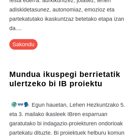
festa ederra: aurkikuntzez, jolasez, lehen
adiskidetasunez, autonomiaz, emozioz eta
partekatutako ikaskuntzaz betetako etapa izan
da....
Sakondu
Mundua ikuspegi berrietatik
ulertzeko bi IB proiektu
Egun hauetan, Lehen Hezkuntzako 5.
eta 3. mailako ikasleek IBren esparruan
garatutako bi indagazio-proiekturen ondorioak
partekatu dituzte. Bi proiektuek helburu komun