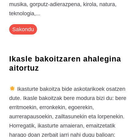
musika, gorputz-adierazpena, kirola, natura,
teknologia,...
Sakondu
Ikasle bakoitzaren ahalegina
aitortuz
Ikasturte bakoitza bide askotarikoek osatzen
dute. Ikasle bakoitzak bere modura bizi du: bere
erritmoekin, erronkekin, egoerekin,
aurrerapausoekin, zailtasunekin eta lorpenekin.
Horregatik, ikasturte amaieran, emaitzetatik
harago doan zerbait jarri nahi dugu balioan: