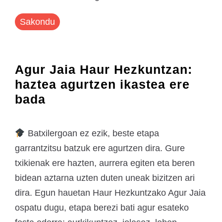
Sakondu
Agur Jaia Haur Hezkuntzan:
haztea agurtzen ikastea ere
bada
Batxilergoan ez ezik, beste etapa
garrantzitsu batzuk ere agurtzen dira. Gure
txikienak ere hazten, aurrera egiten eta beren
bidean aztarna uzten duten uneak bizitzen ari
dira. Egun hauetan Haur Hezkuntzako Agur Jaia
ospatu dugu, etapa berezi bati agur esateko