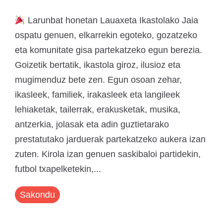
Larunbat honetan Lauaxeta Ikastolako Jaia
ospatu genuen, elkarrekin egoteko, gozatzeko
eta komunitate gisa partekatzeko egun berezia.
Goizetik bertatik, ikastola giroz, ilusioz eta
mugimenduz bete zen. Egun osoan zehar,
ikasleek, familiek, irakasleek eta langileek
lehiaketak, tailerrak, erakusketak, musika,
antzerkia, jolasak eta adin guztietarako
prestatutako jarduerak partekatzeko aukera izan
zuten. Kirola izan genuen saskibaloi partidekin,
futbol txapelketekin,...
Sakondu