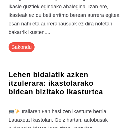
ikasle guztiek egindako ahalegina. Izan ere,
ikasteak ez du beti erritmo berean aurrera egitea
esan nahi eta aurrerapausuak ez dira notetan
bakarrik ikusten....
Sakondu
Lehen bidaiatik azken
itzulerara: ikastolarako
bidean bizitako ikasturtea
Irailaren 8an hasi zen ikasturte berria
Lauaxeta Ikastolan. Goiz hartan, autobusak