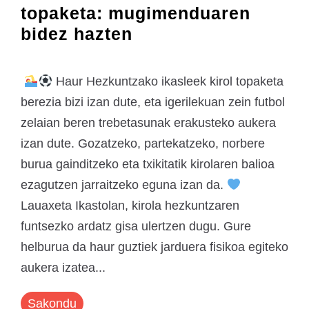
topaketa: mugimenduaren
bidez hazten
Haur Hezkuntzako ikasleek kirol topaketa
berezia bizi izan dute, eta igerilekuan zein futbol
zelaian beren trebetasunak erakusteko aukera
izan dute. Gozatzeko, partekatzeko, norbere
burua gainditzeko eta txikitatik kirolaren balioa
ezagutzen jarraitzeko eguna izan da.
Lauaxeta Ikastolan, kirola hezkuntzaren
funtsezko ardatz gisa ulertzen dugu. Gure
helburua da haur guztiek jarduera fisikoa egiteko
aukera izatea...
Sakondu