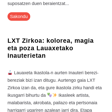
suposatzen duen beraientzat...
Sakondu
LXT Zirkoa: kolorea, magia
eta poza Lauaxetako
Inauterietan
Lauaxeta Ikastola-n aurten Inauteri berezi-
bereziak bizi izan ditugu. Aurtengo gaia LXT
Zirkoa izan da, eta gure ikastola zirku handi eta
ikusgarri bihurtu da
Ikasleek artista,
malabarista, akrobata, pailazo eta pertsonaia
harrigarri ugariren azalean jarri dira. Etapa