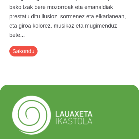
bakoitzak bere mozorroak eta emanaldiak
prestatu ditu ilusioz, sormenez eta elkarlanean,
eta giroa kolorez, musikaz eta mugimenduz
bete...
Sakondu