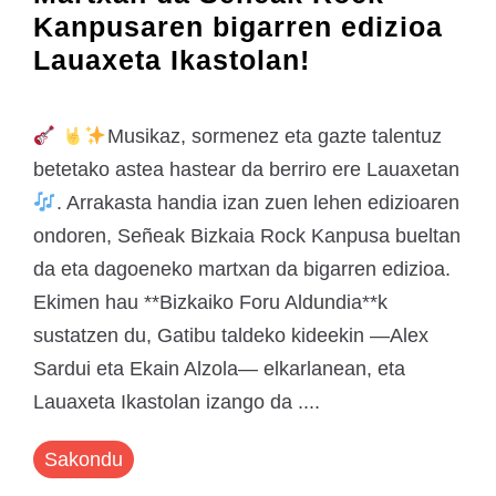
Kanpusaren bigarren edizioa
Lauaxeta Ikastolan!
Musikaz, sormenez eta gazte talentuz
betetako astea hastear da berriro ere Lauaxetan
. Arrakasta handia izan zuen lehen edizioaren
ondoren, Señeak Bizkaia Rock Kanpusa bueltan
da eta dagoeneko martxan da bigarren edizioa.
Ekimen hau **Bizkaiko Foru Aldundia**k
sustatzen du, Gatibu taldeko kideekin —Alex
Sardui eta Ekain Alzola— elkarlanean, eta
Lauaxeta Ikastolan izango da ....
Sakondu