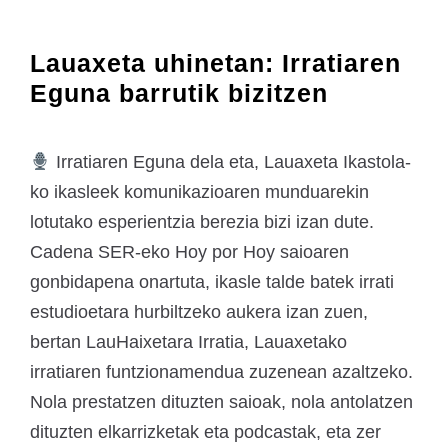
Lauaxeta uhinetan: Irratiaren
Eguna barrutik bizitzen
Irratiaren Eguna dela eta, Lauaxeta Ikastola-
ko ikasleek komunikazioaren munduarekin
lotutako esperientzia berezia bizi izan dute.
Cadena SER-eko Hoy por Hoy saioaren
gonbidapena onartuta, ikasle talde batek irrati
estudioetara hurbiltzeko aukera izan zuen,
bertan LauHaixetara Irratia, Lauaxetako
irratiaren funtzionamendua zuzenean azaltzeko.
Nola prestatzen dituzten saioak, nola antolatzen
dituzten elkarrizketak eta podcastak, eta zer