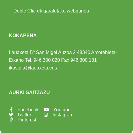
Doble Clic-ek garatutako webgunea
KOKAPENA
Lauaxeta Bº San Migel Auzoa 2
48340 Amorebieta-
Etxano
Tel.
946 300 020
Fax 946 300 181
ikastola@lauaxeta.eus
AURKI GAITZAZU
Facebook
Youtube
Twitter
Instagram
Pinterest