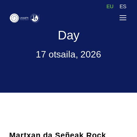
EU
ES
Day
17 otsaila, 2026
Martxan da Señeak Rock