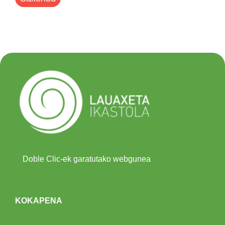
Doble Clic-ek garatutako webgunea
KOKAPENA