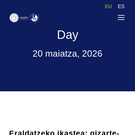
EU
ES
Day
20 maiatza, 2026
Eraldatzeko ikastea: gizarte-