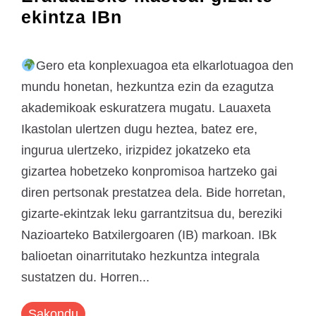
ekintza IBn
Gero eta konplexuagoa eta elkarlotuagoa den
mundu honetan, hezkuntza ezin da ezagutza
akademikoak eskuratzera mugatu. Lauaxeta
Ikastolan ulertzen dugu heztea, batez ere,
ingurua ulertzeko, irizpidez jokatzeko eta
gizartea hobetzeko konpromisoa hartzeko gai
diren pertsonak prestatzea dela. Bide horretan,
gizarte-ekintzak leku garrantzitsua du, bereziki
Nazioarteko Batxilergoaren (IB) markoan. IBk
balioetan oinarritutako hezkuntza integrala
sustatzen du. Horren...
Sakondu