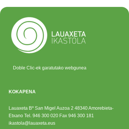
Doble Clic-ek garatutako webgunea
KOKAPENA
Lauaxeta Bº San Migel Auzoa 2
48340 Amorebieta-
Etxano
Tel.
946 300 020
Fax 946 300 181
ikastola@lauaxeta.eus