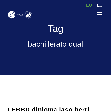
EU
ES
Tag
bachillerato dual
LEBBD diploma jaso berri