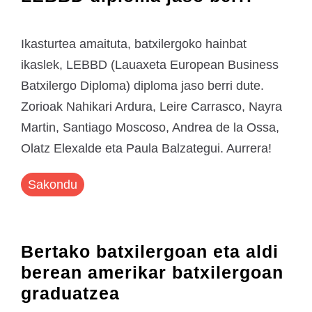
Ikasturtea amaituta, batxilergoko hainbat
ikaslek, LEBBD (Lauaxeta European Business
Batxilergo Diploma) diploma jaso berri dute.
Zorioak Nahikari Ardura, Leire Carrasco, Nayra
Martin, Santiago Moscoso, Andrea de la Ossa,
Olatz Elexalde eta Paula Balzategui. Aurrera!
Sakondu
Bertako batxilergoan eta aldi
berean amerikar batxilergoan
graduatzea