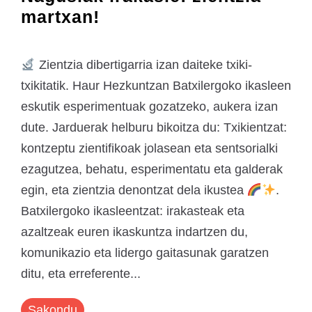
martxan!
Zientzia dibertigarria izan daiteke txiki-
txikitatik. Haur Hezkuntzan Batxilergoko ikasleen
eskutik esperimentuak gozatzeko, aukera izan
dute. Jarduerak helburu bikoitza du: Txikientzat:
kontzeptu zientifikoak jolasean eta sentsorialki
ezagutzea, behatu, esperimentatu eta galderak
egin, eta zientzia denontzat dela ikustea
.
Batxilergoko ikasleentzat: irakasteak eta
azaltzeak euren ikaskuntza indartzen du,
komunikazio eta lidergo gaitasunak garatzen
ditu, eta erreferente...
Sakondu