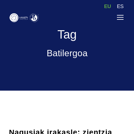
EU
ES
Tag
Batilergoa
Nagusiak irakasle: zientzia