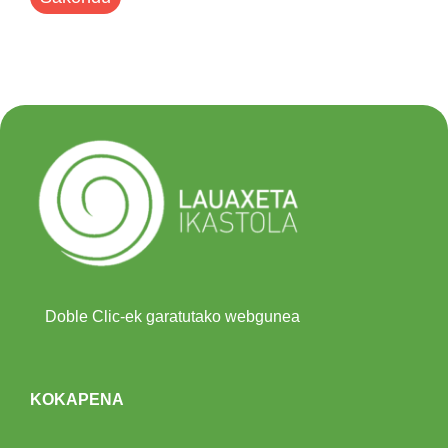
Doble Clic-ek garatutako webgunea
KOKAPENA