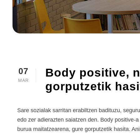
Body positive, 
07
MAR
gorputzetik hasi
Sare sozialak sarritan erabiltzen badituzu, segu
edo zer adierazten saiatzen den. Body positive-a 
burua maitatzearena, gure gorputzetik hasita. Ani