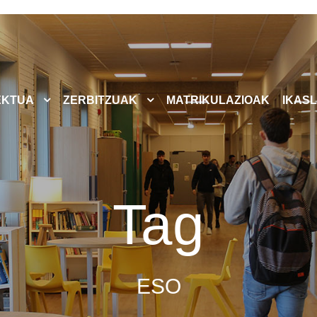
EKTUA
ZERBITZUAK
MATRIKULAZIOAK
IKASL
Tag
ESO