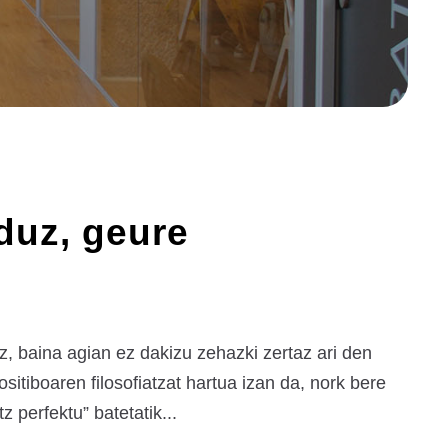
duz, geure
, baina agian ez dakizu zehazki zertaz ari den
itiboaren filosofiatzat hartua izan da, nork bere
 perfektu” batetatik...