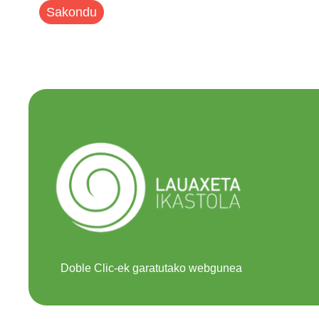
Sakondu
Doble Clic-ek garatutako webgunea