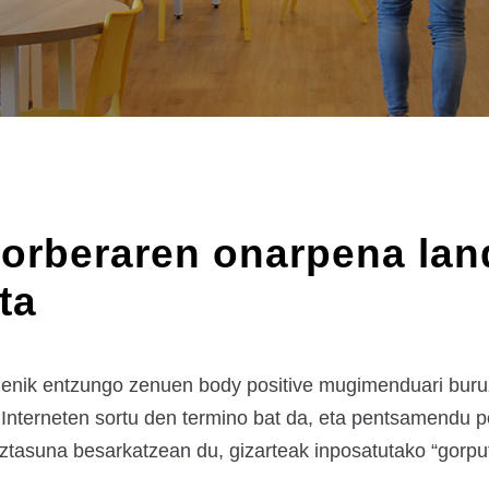
norberaren onarpena lan
ta
ruenik entzungo zenuen body positive mugimenduari buruz
Interneten sortu den termino bat da, eta pentsamendu pos
ztasuna besarkatzean du, gizarteak inposatutako “gorputz