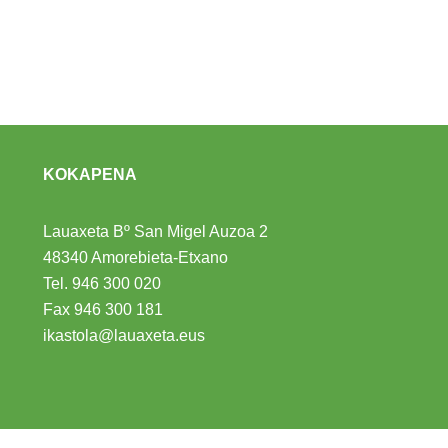
KOKAPENA
Lauaxeta Bº San Migel Auzoa 2
48340 Amorebieta-Etxano
Tel.
946 300 020
Fax 946 300 181
ikastola@lauaxeta.eus