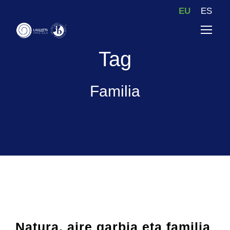
EU
ES
Tag
Familia
Natura, aire garbia eta familia