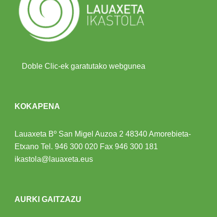
Doble Clic-ek garatutako webgunea
KOKAPENA
Lauaxeta Bº San Migel Auzoa 2
48340 Amorebieta-
Etxano
Tel.
946 300 020
Fax 946 300 181
ikastola@lauaxeta.eus
AURKI GAITZAZU