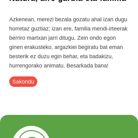
Azkenean, merezi bezala gozatu ahal izan dugu
horretaz guztiaz; izan ere, familia mendi-irteerak
berriro martxan jarri ditugu. Zein ondo egon
ginen erakusteko, argazkiei begiratu bat eman
besterik ez duzu egin behar, eta badakizu,
hurrengorako animatu. Besarkada bana!
Sakondu