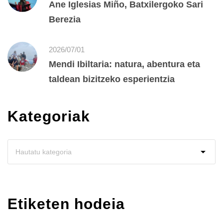
Ane Iglesias Miño, Batxilergoko Sari
Berezia
2026/07/01
Mendi Ibiltaria: natura, abentura eta
taldean bizitzeko esperientzia
Kategoriak
Etiketen hodeia