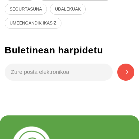
SEGURTASUNA
UDALEKUAK
UMEENGANDIK IKASIZ
Buletinean harpidetu