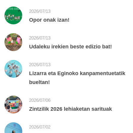
2026/07/13
Opor onak izan!
2026/07/13
Udaleku irekien beste edizio bat!
2026/07/13
Lizarra eta Eginoko kanpamentuetatik
bueltan!
2026/07/06
Zintzilik 2026 lehiaketan sarituak
2026/07/02