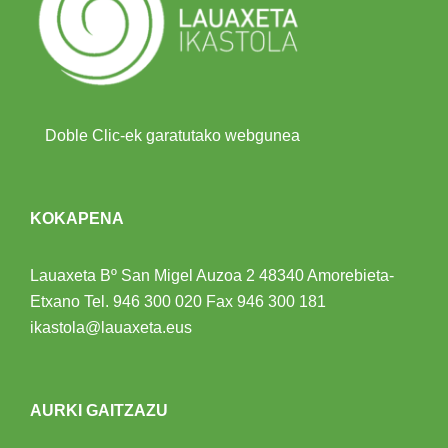
Doble Clic-ek garatutako webgunea
KOKAPENA
Lauaxeta Bº San Migel Auzoa 2
48340 Amorebieta-
Etxano
Tel.
946 300 020
Fax 946 300 181
ikastola@lauaxeta.eus
AURKI GAITZAZU