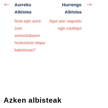
Aurreko
Hurrengo
Albistea
Albistea
Nola egin aurre
Agur jaia: nagusitu
zure
egin zaizkigu!
seme/alabaren
hezkuntzari etapa
bakoitzean?
Azken albisteak