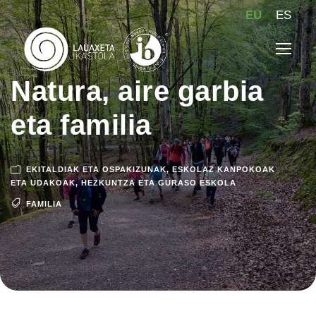
EU
ES
Natura, aire garbia
eta familia
EKITALDIAK ETA OSPAKIZUNAK
,
ESKOLAZ KANPOKOAK
ETA UDAKOAK
,
HEZKUNTZA ETA GURASO ESKOLA
FAMILIA