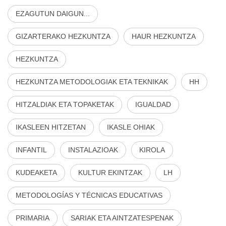
EZAGUTUN DAIGUN...
GIZARTERAKO HEZKUNTZA
HAUR HEZKUNTZA
HEZKUNTZA
HEZKUNTZA METODOLOGIAK ETA TEKNIKAK
HH
HITZALDIAK ETA TOPAKETAK
IGUALDAD
IKASLEEN HITZETAN
IKASLE OHIAK
INFANTIL
INSTALAZIOAK
KIROLA
KUDEAKETA
KULTUR EKINTZAK
LH
METODOLOGÍAS Y TÉCNICAS EDUCATIVAS
PRIMARIA
SARIAK ETA AINTZATESPENAK