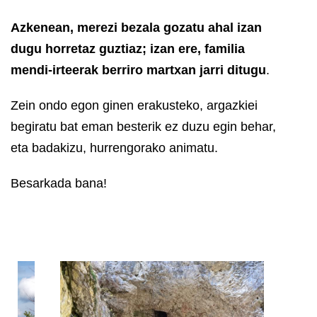
Azkenean, merezi bezala gozatu ahal izan
dugu horretaz guztiaz; izan ere, familia
mendi-irteerak berriro martxan jarri ditugu
.
Zein ondo egon ginen erakusteko, argazkiei
begiratu bat eman besterik ez duzu egin behar,
eta badakizu, hurrengorako animatu.
Besarkada bana!