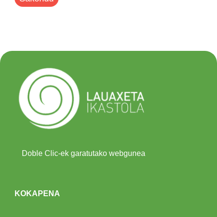
Doble Clic-ek garatutako webgunea
KOKAPENA