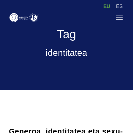
EU
ES
Tag
identitatea
Generoa, identitatea eta sexu-