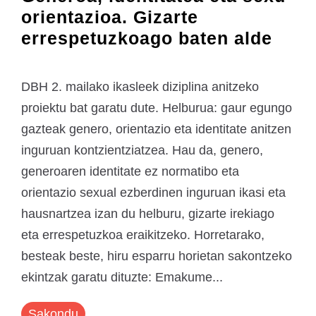
orientazioa. Gizarte
errespetuzkoago baten alde
DBH 2. mailako ikasleek diziplina anitzeko
proiektu bat garatu dute. Helburua: gaur egungo
gazteak genero, orientazio eta identitate anitzen
inguruan kontzientziatzea. Hau da, genero,
generoaren identitate ez normatibo eta
orientazio sexual ezberdinen inguruan ikasi eta
hausnartzea izan du helburu, gizarte irekiago
eta errespetuzkoa eraikitzeko. Horretarako,
besteak beste, hiru esparru horietan sakontzeko
ekintzak garatu dituzte: Emakume...
Sakondu