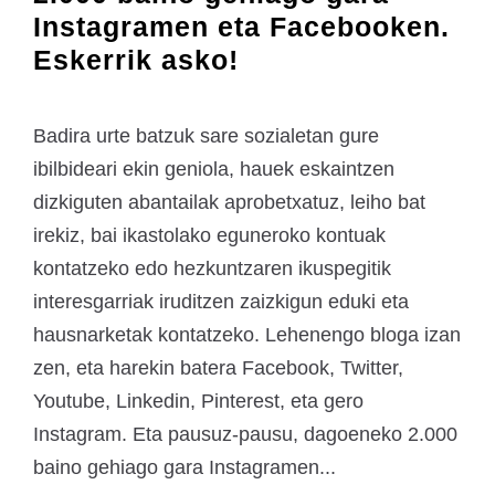
Instagramen eta Facebooken.
Eskerrik asko!
Badira urte batzuk sare sozialetan gure
ibilbideari ekin geniola, hauek eskaintzen
dizkiguten abantailak aprobetxatuz, leiho bat
irekiz, bai ikastolako eguneroko kontuak
kontatzeko edo hezkuntzaren ikuspegitik
interesgarriak iruditzen zaizkigun eduki eta
hausnarketak kontatzeko. Lehenengo bloga izan
zen, eta harekin batera Facebook, Twitter,
Youtube, Linkedin, Pinterest, eta gero
Instagram. Eta pausuz-pausu, dagoeneko 2.000
baino gehiago gara Instagramen...