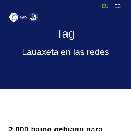
EU
ES
Tag
Lauaxeta en las redes
2.000 baino gehiago gara