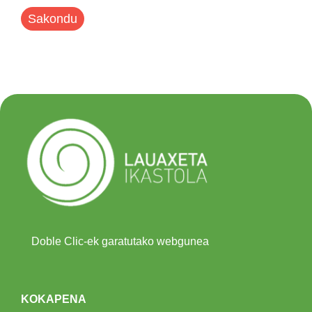
Sakondu
Doble Clic-ek garatutako webgunea
KOKAPENA