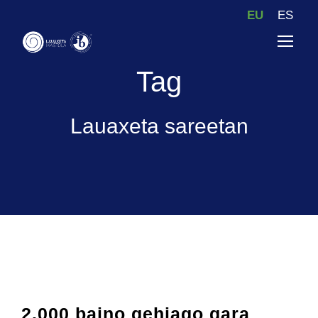
EU
ES
Tag
Lauaxeta sareetan
2.000 baino gehiago gara