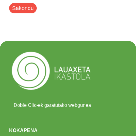
Sakondu
Doble Clic-ek garatutako webgunea
KOKAPENA