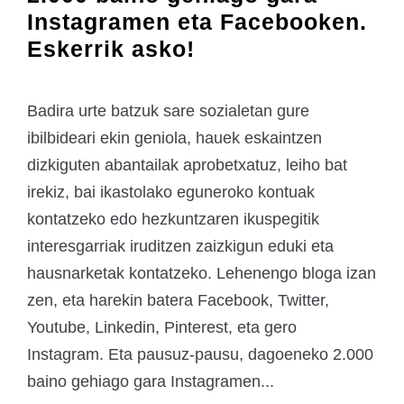
Instagramen eta Facebooken.
Eskerrik asko!
Badira urte batzuk sare sozialetan gure
ibilbideari ekin geniola, hauek eskaintzen
dizkiguten abantailak aprobetxatuz, leiho bat
irekiz, bai ikastolako eguneroko kontuak
kontatzeko edo hezkuntzaren ikuspegitik
interesgarriak iruditzen zaizkigun eduki eta
hausnarketak kontatzeko. Lehenengo bloga izan
zen, eta harekin batera Facebook, Twitter,
Youtube, Linkedin, Pinterest, eta gero
Instagram. Eta pausuz-pausu, dagoeneko 2.000
baino gehiago gara Instagramen...