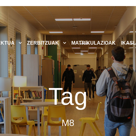
EKTUA
ZERBITZUAK
MATRIKULAZIOAK
IKASL
Tag
M8