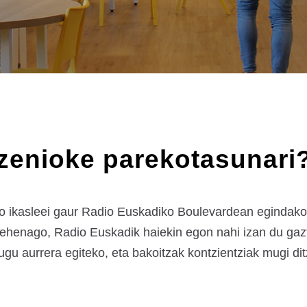
o zenioke parekotasunari
ko ikasleei gaur Radio Euskadiko Boulevardean egindako 
henago, Radio Euskadik haiekin egon nahi izan du gaz
gu aurrera egiteko, eta bakoitzak kontzientziak mugi dit