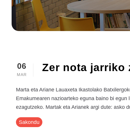
Zer nota jarrik
06
MAR
Marta eta Ariane Lauaxeta Ikastolako Batxilergo
Emakumearen nazioarteko eguna baino bi egun le
ezagutzeko. Martak eta Arianek argi dute: asko du
Sakondu