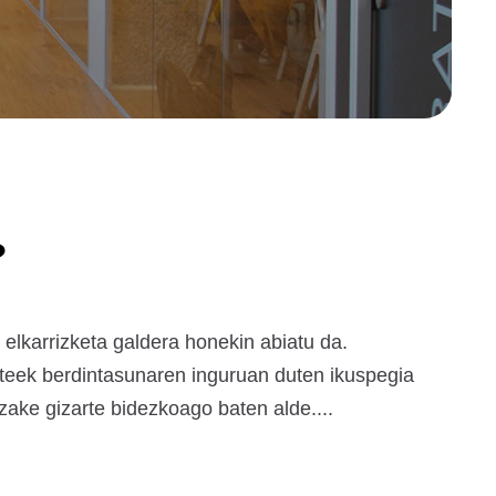
?
elkarrizketa galdera honekin abiatu da.
teek berdintasunaren inguruan duten ikuspegia
zake gizarte bidezkoago baten alde....