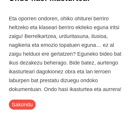
Eta oporren ondoren, ohiko ohiturei berriro
heltzeko eta klaseari berriro ekiteko eguna iritsi
zaigu! Berrelkartzea, urduritasuna, ilusioa,
nagikeria eta emozio topatuen eguna… ez al
zaigu helduoi ere gertatzen? Eguneko bideo bat
ikus dezakezu beherago. Bide batez, aurtengo
ikasturteari dagokionez obra eta lan lerroen
laburpen bat prestatu dizuegu ondoko
dokumentuan. Ondo hasi ikasturtea eta aurrera!
Sakondu