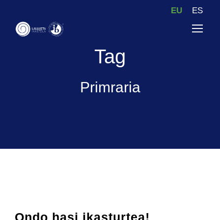
EU
ES
Tag
Primraria
Ondo hasi ikasturtea!