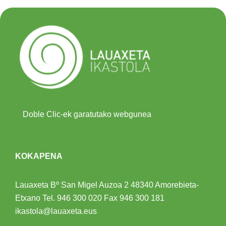
Doble Clic-ek garatutako webgunea
KOKAPENA
Lauaxeta Bº San Migel Auzoa 2
48340 Amorebieta-
Etxano
Tel.
946 300 020
Fax 946 300 181
ikastola@lauaxeta.eus