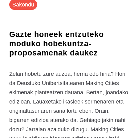
Sakondu
Gazte honeek entzuteko
moduko hobekuntza-
proposamenak daukez
Zelan hobetu zure auzoa, herria edo hiria? Hori
da Deustuko Unibertsitatearen Making Cities
ekimenak planteatzen dauana. Bertan, joandako
edizioan, Lauaxetako ikasleek sormenaren eta
originaltasunaren saria lortu eben. Orain,
bigarren edizioa aterako da. Gehiago jakin nahi
dozu? Jarraian azalduko dizugu. Making Cities