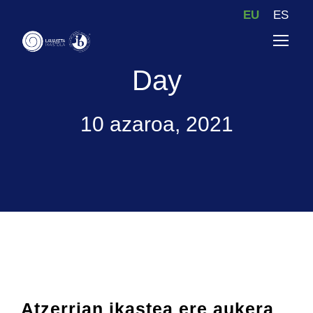
EU
ES
Day
10 azaroa, 2021
Atzerrian ikastea ere aukera