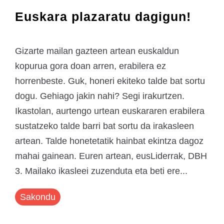
Euskara plazaratu dagigun!
Gizarte mailan gazteen artean euskaldun
kopurua gora doan arren, erabilera ez
horrenbeste. Guk, honeri ekiteko talde bat sortu
dogu. Gehiago jakin nahi? Segi irakurtzen.
Ikastolan, aurtengo urtean euskararen erabilera
sustatzeko talde barri bat sortu da irakasleen
artean. Talde honetetatik hainbat ekintza dagoz
mahai gainean. Euren artean, eusLiderrak, DBH
3. Mailako ikasleei zuzenduta eta beti ere...
Sakondu