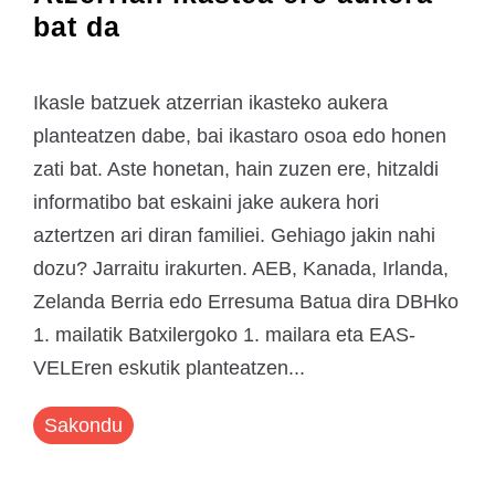
bat da
Ikasle batzuek atzerrian ikasteko aukera
planteatzen dabe, bai ikastaro osoa edo honen
zati bat. Aste honetan, hain zuzen ere, hitzaldi
informatibo bat eskaini jake aukera hori
aztertzen ari diran familiei. Gehiago jakin nahi
dozu? Jarraitu irakurten. AEB, Kanada, Irlanda,
Zelanda Berria edo Erresuma Batua dira DBHko
1. mailatik Batxilergoko 1. mailara eta EAS-
VELEren eskutik planteatzen...
Sakondu