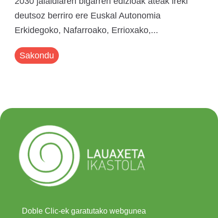
2030 jaialdiaren bigarren edizioak ateak ireki
deutsoz berriro ere Euskal Autonomia
Erkidegoko, Nafarroako, Errioxako,...
Sakondu
Doble Clic-ek garatutako webgunea