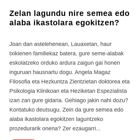
Zelan lagundu nire semea edo
alaba ikastolara egokitzen?
Joan dan astelehenean, Lauaxetan, haur
txikienen familiekaz batera, gure seme-alabak
eskolatzeko orduko ardura zaigun gai honen
inguruan hausnartu dogu. Angela Magaz
Filosofia eta Hezkuntza Zientzietan doktorea eta
Psikologia Klinikoan eta Heziketan Espezialista
izan zan gure gidaria. Gehiago jakin nahi dozu?
Kontatuko deutsugu. Zein da gure semea edo
alaba ikastolara egokitzen laguntzeko
prozedurarik onena? Zer ezaugarri...