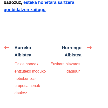
badozuz,
esteka honetara sartzera
gonbidatzen zaitugu
.
Aurreko
Hurrengo
Albistea
Albistea
Gazte honeek
Euskara plazaratu
entzuteko moduko
dagigun!
hobekuntza-
proposamenak
daukez