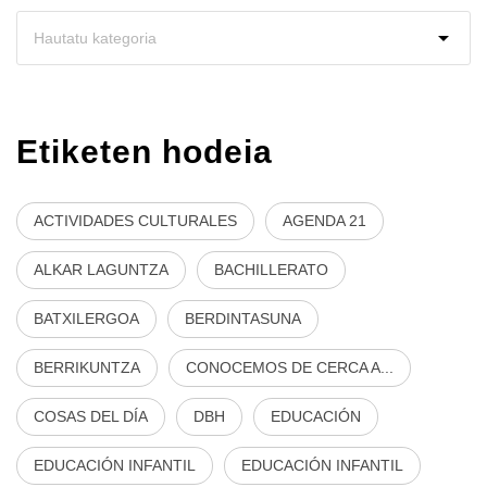
Etiketen hodeia
ACTIVIDADES CULTURALES
AGENDA 21
ALKAR LAGUNTZA
BACHILLERATO
BATXILERGOA
BERDINTASUNA
BERRIKUNTZA
CONOCEMOS DE CERCA A...
COSAS DEL DÍA
DBH
EDUCACIÓN
EDUCACIÓN INFANTIL
EDUCACIÓN INFANTIL