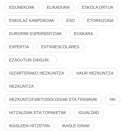
EGUNEKOAK
ELIKADURA
ESKOLA ORTUA
ESKOLAZ KANPOKOAK
ESO
ETORKIZUNA
EUROPAR ESPERIENTZIAK
EUSKARA
EXPERTIA
EXTRAESCOLARES
EZAGUTUN DAIGUN...
GIZARTERAKO HEZKUNTZA
HAUR HEZKUNTZA
HEZKUNTZA
HEZKUNTZA METODOLOGIAK ETA TEKNIKAK
HH
HITZALDIAK ETA TOPAKETAK
IGUALDAD
IKASLEEN HITZETAN
IKASLE OHIAK