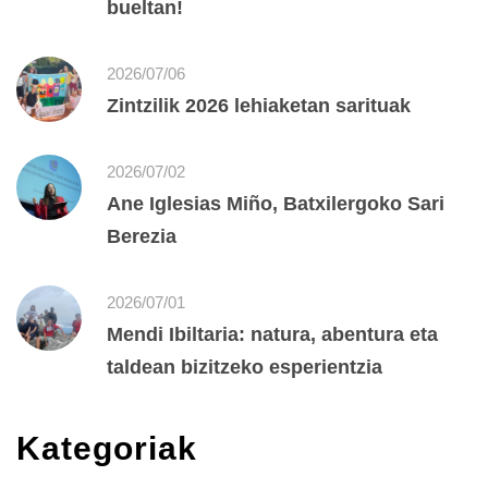
bueltan!
2026/07/06
Zintzilik 2026 lehiaketan sarituak
2026/07/02
Ane Iglesias Miño, Batxilergoko Sari
Berezia
2026/07/01
Mendi Ibiltaria: natura, abentura eta
taldean bizitzeko esperientzia
Kategoriak