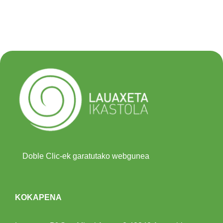
Doble Clic-ek garatutako webgunea
KOKAPENA