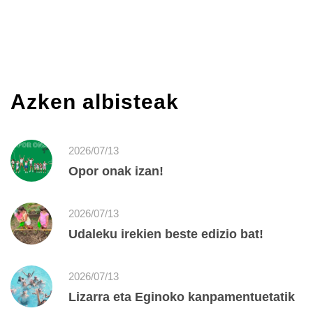
Azken albisteak
2026/07/13
Opor onak izan!
2026/07/13
Udaleku irekien beste edizio bat!
2026/07/13
Lizarra eta Eginoko kanpamentuetatik