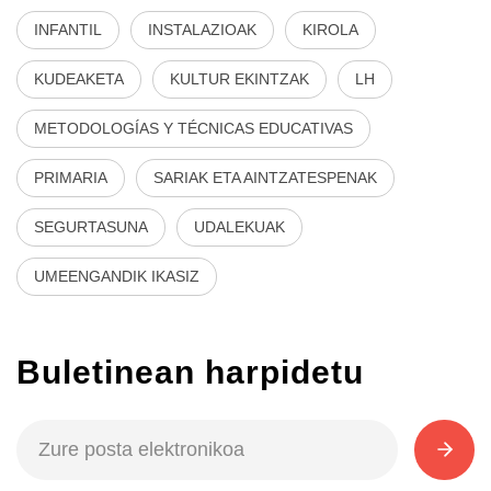
INFANTIL
INSTALAZIOAK
KIROLA
KUDEAKETA
KULTUR EKINTZAK
LH
METODOLOGÍAS Y TÉCNICAS EDUCATIVAS
PRIMARIA
SARIAK ETA AINTZATESPENAK
SEGURTASUNA
UDALEKUAK
UMEENGANDIK IKASIZ
Buletinean harpidetu