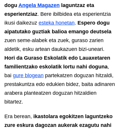
dogu
Angela Magazen
laguntzaz eta
esperientziaz
. Bere ibilbidea eta esperientzia
ikusi daikezuz
esteka honetan
.
Espero dogu
aipatutako guztiak balioa emango deutsela
zuen seme-alabek eta zuek, guraso zarien
aldetik, esku artean daukazuen bizi-uneari.
Hori da Guraso Eskolatik edo Lauaxetaren
familientzako eskolatik lortu nahi doguna
,
bai
gure blogean
partekatzen doguzan hitzaldi,
prestakuntza edo edukien bidez, baita adinaren
arabera planteatzen doguzan hitzaldien
bitartez.
Era berean,
ikastolara egokitzen laguntzeko
zure eskura dagozan aukerak ezagutu nahi