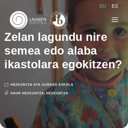
EU
ES
Zelan lagundu nire
semea edo alaba
ikastolara egokitzen?
HEZKUNTZA ETA GURASO ESKOLA
HAUR HEZKUNTZA
,
HEZKUNTZA