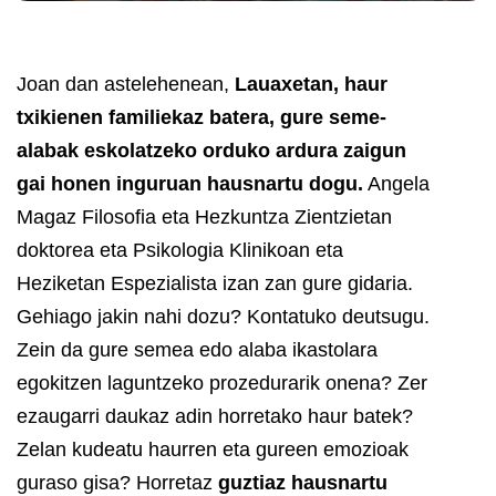
Joan dan astelehenean,
Lauaxetan, haur
txikienen familiekaz batera, gure seme-
alabak eskolatzeko orduko ardura zaigun
gai honen inguruan hausnartu dogu.
Angela
Magaz Filosofia eta Hezkuntza Zientzietan
doktorea eta Psikologia Klinikoan eta
Heziketan Espezialista izan zan gure gidaria.
Gehiago jakin nahi dozu?
Kontatuko deutsugu.
Zein da gure semea edo alaba ikastolara
egokitzen laguntzeko prozedurarik onena? Zer
ezaugarri daukaz adin horretako haur batek?
Zelan kudeatu haurren eta gureen emozioak
guraso gisa?
Horretaz
guztiaz hausnartu