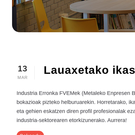
Lauaxetako ikas
13
MAR
Industria Erronka FVEMek (Metaleko Enpresen Biz
bokazioak pizteko helburuarekin. Horretarako, ik
eta gehien eskatzen diren profil profesionalak 
industria-sektorearen etorkizunerako. Aurrera!