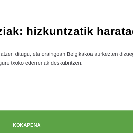
iak: hizkuntzatik harata
uzatzen ditugu, eta oraingoan Belgikakoa aurkezten dizu
gure txoko ederrenak deskubritzen.
KOKAPENA