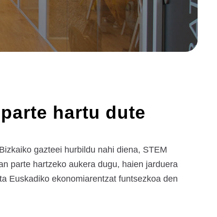
parte hartu dute
Bizkaiko gazteei hurbildu nahi diena, STEM
tan parte hartzeko aukera dugu, haien jarduera
 eta Euskadiko ekonomiarentzat funtsezkoa den