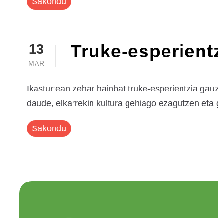
Sakondu
Truke-esperientz
13
MAR
Ikasturtean zehar hainbat truke-esperientzia ga
daude, elkarrekin kultura gehiago ezagutzen eta 
Sakondu