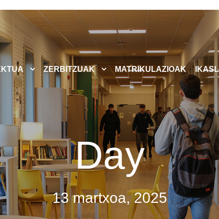
EKTUA
ZERBITZUAK
MATRIKULAZIOAK
IKASL
Day
13 martxoa, 2025