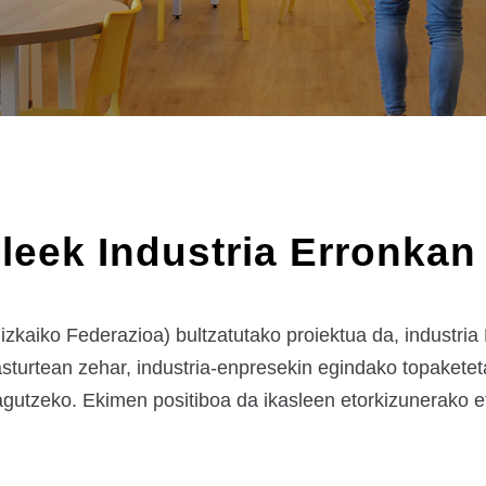
leek Industria Erronkan 
kaiko Federazioa) bultzatutako proiektua da, industria 
asturtean zehar, industria-enpresekin egindako topakete
ezagutzeko. Ekimen positiboa da ikasleen etorkizunerako