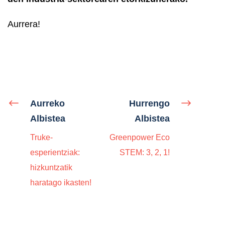
Aurrera!
Aurreko
Hurrengo
Albistea
Albistea
Truke-
Greenpower Eco
esperientziak:
STEM: 3, 2, 1!
hizkuntzatik
haratago ikasten!