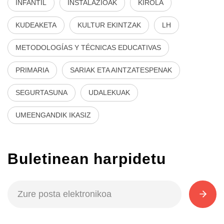
INFANTIL
INSTALAZIOAK
KIROLA
KUDEAKETA
KULTUR EKINTZAK
LH
METODOLOGÍAS Y TÉCNICAS EDUCATIVAS
PRIMARIA
SARIAK ETA AINTZATESPENAK
SEGURTASUNA
UDALEKUAK
UMEENGANDIK IKASIZ
Buletinean harpidetu