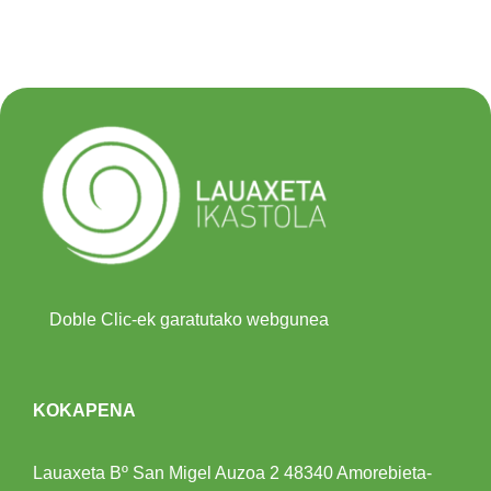
Doble Clic-ek garatutako webgunea
KOKAPENA
Lauaxeta Bº San Migel Auzoa 2
48340 Amorebieta-