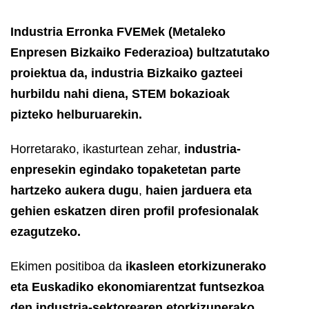
Industria Erronka FVEMek (Metaleko
Enpresen Bizkaiko Federazioa) bultzatutako
proiektua da,
industria Bizkaiko gazteei
hurbildu nahi diena, STEM bokazioak
pizteko helburuarekin.
Horretarako, ikasturtean zehar,
industria-
enpresekin egindako topaketetan parte
hartzeko aukera dugu
,
haien jarduera eta
gehien eskatzen diren profil profesionalak
ezagutzeko.
Ekimen positiboa da
ikasleen etorkizunerako
eta Euskadiko ekonomiarentzat funtsezkoa
den industria-sektorearen etorkizunerako.