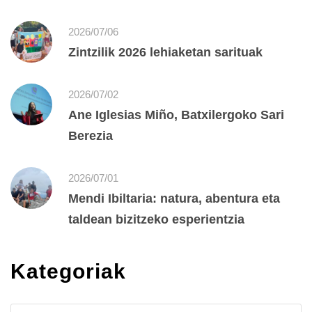
2026/07/06
Zintzilik 2026 lehiaketan sarituak
2026/07/02
Ane Iglesias Miño, Batxilergoko Sari
Berezia
2026/07/01
Mendi Ibiltaria: natura, abentura eta
taldean bizitzeko esperientzia
Kategoriak