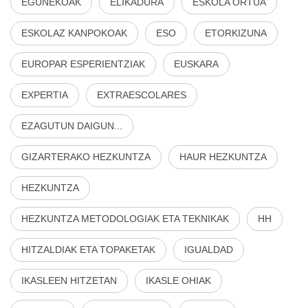
EGUNEKOAK
ELIKADURA
ESKOLA ORTUA
ESKOLAZ KANPOKOAK
ESO
ETORKIZUNA
EUROPAR ESPERIENTZIAK
EUSKARA
EXPERTIA
EXTRAESCOLARES
EZAGUTUN DAIGUN...
GIZARTERAKO HEZKUNTZA
HAUR HEZKUNTZA
HEZKUNTZA
HEZKUNTZA METODOLOGIAK ETA TEKNIKAK
HH
HITZALDIAK ETA TOPAKETAK
IGUALDAD
IKASLEEN HITZETAN
IKASLE OHIAK