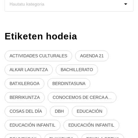
Etiketen hodeia
ACTIVIDADES CULTURALES
AGENDA 21
ALKAR LAGUNTZA
BACHILLERATO
BATXILERGOA
BERDINTASUNA
BERRIKUNTZA
CONOCEMOS DE CERCA A...
COSAS DEL DÍA
DBH
EDUCACIÓN
EDUCACIÓN INFANTIL
EDUCACIÓN INFANTIL