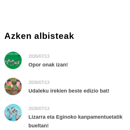
Azken albisteak
2026/07/13
Opor onak izan!
2026/07/13
Udaleku irekien beste edizio bat!
2026/07/13
Lizarra eta Eginoko kanpamentuetatik
bueltan!