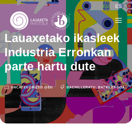
EU
ES
Lauaxetako ikasleek
Industria Erronkan
parte hartu dute
UNCATEGORIZED @EU
BACHILLERATO
,
BATXILERGOA