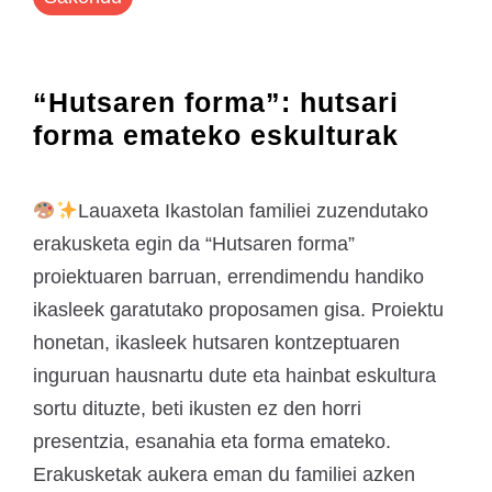
“Hutsaren forma”: hutsari
forma emateko eskulturak
Lauaxeta Ikastolan familiei zuzendutako
erakusketa egin da “Hutsaren forma”
proiektuaren barruan, errendimendu handiko
ikasleek garatutako proposamen gisa. Proiektu
honetan, ikasleek hutsaren kontzeptuaren
inguruan hausnartu dute eta hainbat eskultura
sortu dituzte, beti ikusten ez den horri
presentzia, esanahia eta forma emateko.
Erakusketak aukera eman du familiei azken