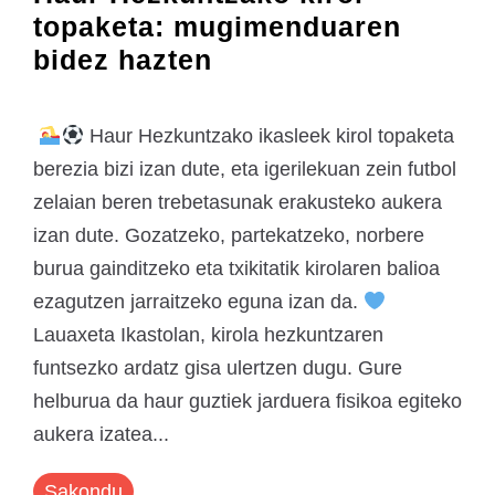
topaketa: mugimenduaren
bidez hazten
Haur Hezkuntzako ikasleek kirol topaketa
berezia bizi izan dute, eta igerilekuan zein futbol
zelaian beren trebetasunak erakusteko aukera
izan dute. Gozatzeko, partekatzeko, norbere
burua gainditzeko eta txikitatik kirolaren balioa
ezagutzen jarraitzeko eguna izan da.
Lauaxeta Ikastolan, kirola hezkuntzaren
funtsezko ardatz gisa ulertzen dugu. Gure
helburua da haur guztiek jarduera fisikoa egiteko
aukera izatea...
Sakondu