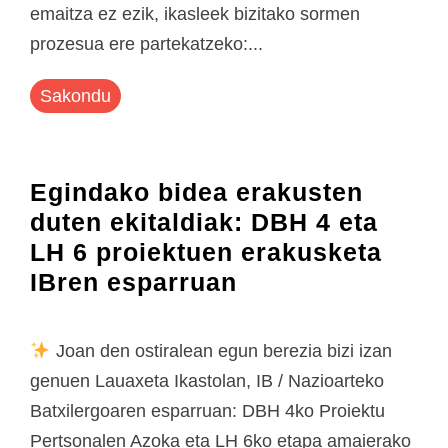
emaitza ez ezik, ikasleek bizitako sormen
prozesua ere partekatzeko:...
Sakondu
Egindako bidea erakusten
duten ekitaldiak: DBH 4 eta
LH 6 proiektuen erakusketa
IBren esparruan
Joan den ostiralean egun berezia bizi izan
genuen Lauaxeta Ikastolan, IB / Nazioarteko
Batxilergoaren esparruan: DBH 4ko Proiektu
Pertsonalen Azoka eta LH 6ko etapa amaierako