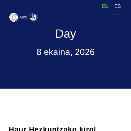
EU
ES
Day
8 ekaina, 2026
Haur Hezkuntzako kirol