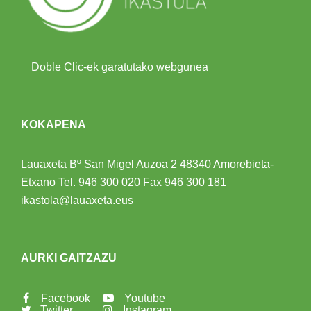
Doble Clic-ek garatutako webgunea
KOKAPENA
Lauaxeta Bº San Migel Auzoa 2
48340 Amorebieta-
Etxano
Tel.
946 300 020
Fax 946 300 181
ikastola@lauaxeta.eus
AURKI GAITZAZU
Facebook
Youtube
Twitter
Instagram