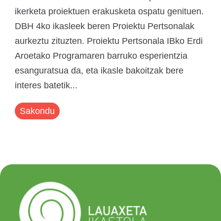
ikerketa proiektuen erakusketa ospatu genituen.
DBH 4ko ikasleek beren Proiektu Pertsonalak
aurkeztu zituzten. Proiektu Pertsonala IBko Erdi
Aroetako Programaren barruko esperientzia
esanguratsua da, eta ikasle bakoitzak bere
interes batetik...
Sakondu