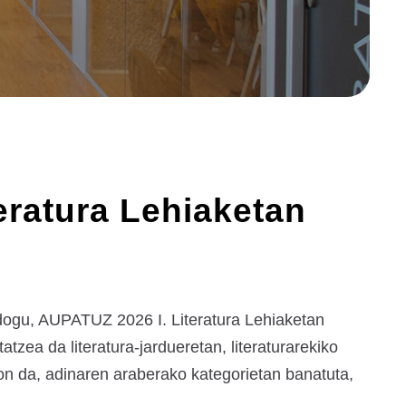
eratura Lehiaketan
dogu, AUPATUZ 2026 I. Literatura Lehiaketan
zea da literatura-jardueretan, literaturarekiko
gon da, adinaren araberako kategorietan banatuta,