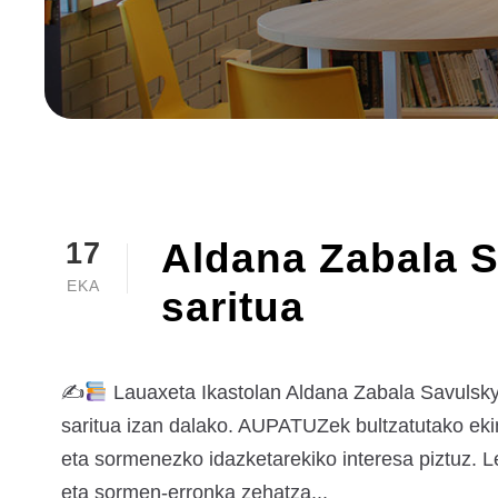
Aldana Zabala S
17
EKA
saritua
✍
Lauaxeta Ikastolan Aldana Zabala Savulsky
saritua izan dalako. AUPATUZek bultzatutako ekim
eta sormenezko idazketarekiko interesa piztuz. L
eta sormen-erronka zehatza...