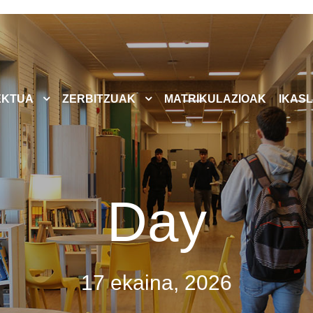
EKTUA
ZERBITZUAK
MATRIKULAZIOAK
IKASL
Day
17 ekaina, 2026