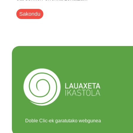
Sakondu
Doble Clic-ek garatutako webgunea