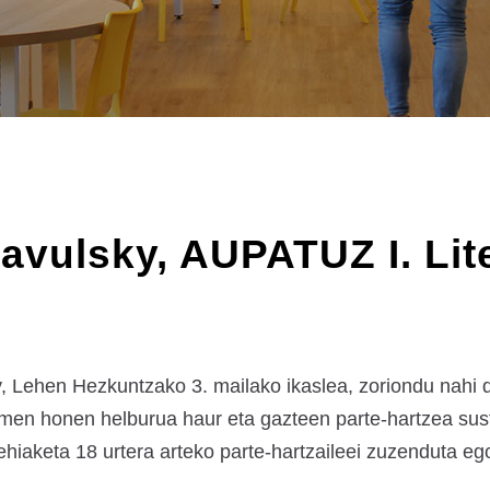
avulsky, AUPATUZ I. Lit
, Lehen Hezkuntzako 3. mailako ikaslea, zoriondu nahi 
en honen helburua haur eta gazteen parte-hartzea sustat
ehiaketa 18 urtera arteko parte-hartzaileei zuzenduta e