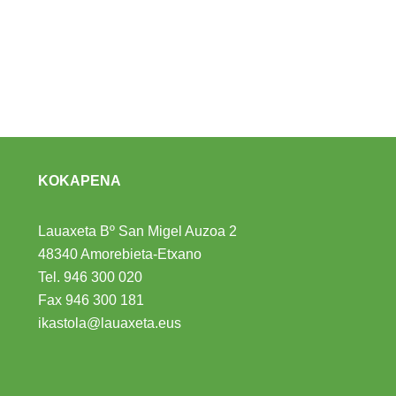
KOKAPENA
Lauaxeta Bº San Migel Auzoa 2
48340 Amorebieta-Etxano
Tel.
946 300 020
Fax 946 300 181
ikastola@lauaxeta.eus