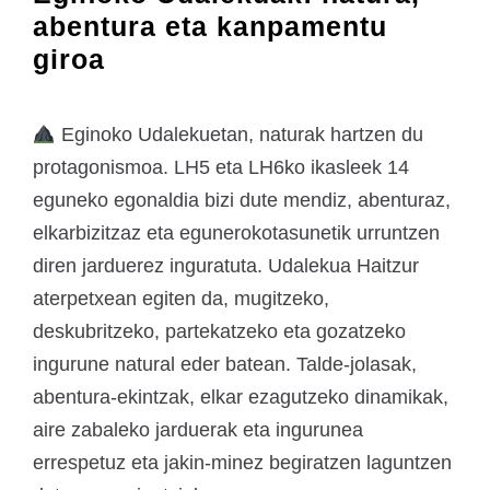
abentura eta kanpamentu
giroa
Eginoko Udalekuetan, naturak hartzen du
protagonismoa. LH5 eta LH6ko ikasleek 14
eguneko egonaldia bizi dute mendiz, abenturaz,
elkarbizitzaz eta egunerokotasunetik urruntzen
diren jarduerez inguratuta. Udalekua Haitzur
aterpetxean egiten da, mugitzeko,
deskubritzeko, partekatzeko eta gozatzeko
ingurune natural eder batean. Talde-jolasak,
abentura-ekintzak, elkar ezagutzeko dinamikak,
aire zabaleko jarduerak eta ingurunea
errespetuz eta jakin-minez begiratzen laguntzen