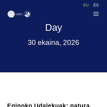
EU
ES
Day
30 ekaina, 2026
Eginoko Udalekuak: natura,