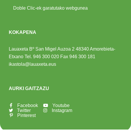
Doble Clic-ek garatutako webgunea
KOKAPENA
Lauaxeta Bº San Migel Auzoa 2
48340 Amorebieta-
Etxano
Tel.
946 300 020
Fax 946 300 181
ikastola@lauaxeta.eus
AURKI GAITZAZU
Facebook
Youtube
Twitter
Instagram
Pinterest