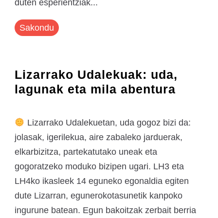
duten esperientziak...
Sakondu
Lizarrako Udalekuak: uda,
lagunak eta mila abentura
Lizarrako Udalekuetan, uda gogoz bizi da:
jolasak, igerilekua, aire zabaleko jarduerak,
elkarbizitza, partekatutako uneak eta
gogoratzeko moduko bizipen ugari. LH3 eta
LH4ko ikasleek 14 eguneko egonaldia egiten
dute Lizarran, egunerokotasunetik kanpoko
ingurune batean. Egun bakoitzak zerbait berria