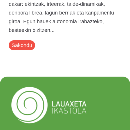
dakar: ekintzak, irteerak, talde-dinamikak,
denbora librea, lagun berriak eta kanpamentu
giroa. Egun hauek autonomia irabazteko,
besteekin bizitzen...
Sakondu