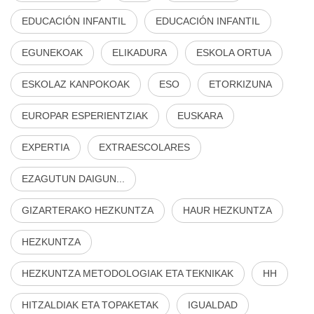
EDUCACIÓN INFANTIL
EDUCACIÓN INFANTIL
EGUNEKOAK
ELIKADURA
ESKOLA ORTUA
ESKOLAZ KANPOKOAK
ESO
ETORKIZUNA
EUROPAR ESPERIENTZIAK
EUSKARA
EXPERTIA
EXTRAESCOLARES
EZAGUTUN DAIGUN...
GIZARTERAKO HEZKUNTZA
HAUR HEZKUNTZA
HEZKUNTZA
HEZKUNTZA METODOLOGIAK ETA TEKNIKAK
HH
HITZALDIAK ETA TOPAKETAK
IGUALDAD