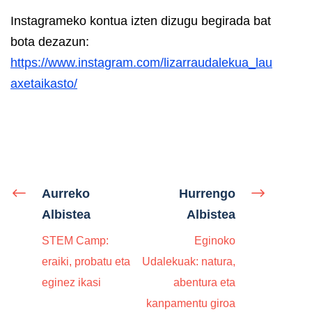
Instagrameko kontua izten dizugu begirada bat
bota dezazun:
https://www.instagram.com/lizarraudalekua_lau
axetaikasto/
Aurreko
Hurrengo
Albistea
Albistea
STEM Camp:
Eginoko
eraiki, probatu eta
Udalekuak: natura,
eginez ikasi
abentura eta
kanpamentu giroa