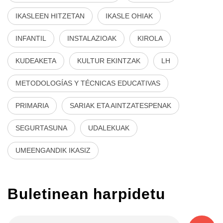
IKASLEEN HITZETAN
IKASLE OHIAK
INFANTIL
INSTALAZIOAK
KIROLA
KUDEAKETA
KULTUR EKINTZAK
LH
METODOLOGÍAS Y TÉCNICAS EDUCATIVAS
PRIMARIA
SARIAK ETA AINTZATESPENAK
SEGURTASUNA
UDALEKUAK
UMEENGANDIK IKASIZ
Buletinean harpidetu