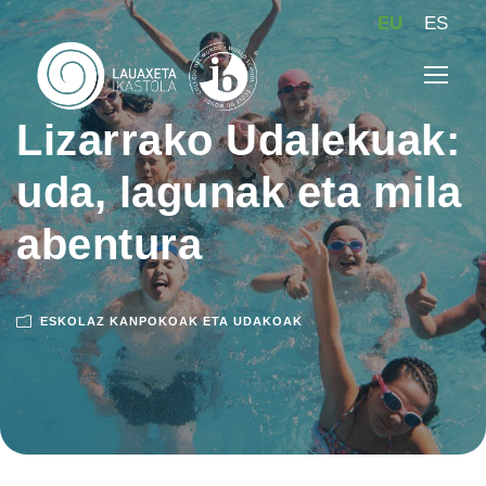
EU
ES
Lizarrako Udalekuak:
uda, lagunak eta mila
abentura
ESKOLAZ KANPOKOAK ETA UDAKOAK