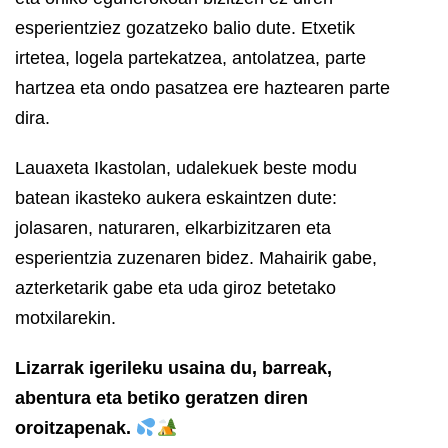
esperientziez gozatzeko balio dute. Etxetik
irtetea, logela partekatzea, antolatzea, parte
hartzea eta ondo pasatzea ere haztearen parte
dira.
Lauaxeta Ikastolan, udalekuek beste modu
batean ikasteko aukera eskaintzen dute:
jolasaren, naturaren, elkarbizitzaren eta
esperientzia zuzenaren bidez. Mahairik gabe,
azterketarik gabe eta uda giroz betetako
motxilarekin.
Lizarrak igerileku usaina du, barreak,
abentura eta betiko geratzen diren
oroitzapenak.