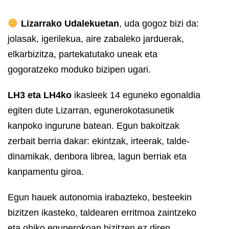
Lizarrako Udalekuetan
, uda gogoz bizi da:
jolasak, igerilekua, aire zabaleko jarduerak,
elkarbizitza, partekatutako uneak eta
gogoratzeko moduko bizipen ugari.
LH3 eta LH4ko
ikasleek 14 eguneko egonaldia
egiten dute Lizarran, egunerokotasunetik
kanpoko ingurune batean. Egun bakoitzak
zerbait berria dakar: ekintzak, irteerak, talde-
dinamikak, denbora librea, lagun berriak eta
kanpamentu giroa.
Egun hauek autonomia irabazteko, besteekin
bizitzen ikasteko, taldearen erritmoa zaintzeko
eta ohiko egunerokoan bizitzen ez diren