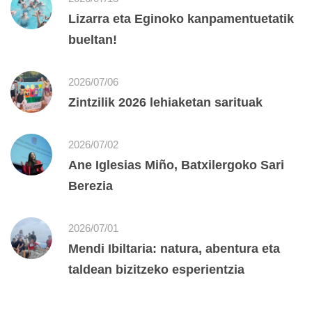
Lizarra eta Eginoko kanpamentuetatik
bueltan!
2026/07/06
Zintzilik 2026 lehiaketan sarituak
2026/07/02
Ane Iglesias Miño, Batxilergoko Sari
Berezia
2026/07/01
Mendi Ibiltaria: natura, abentura eta
taldean bizitzeko esperientzia