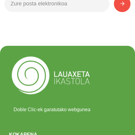
Doble Clic-ek garatutako webgunea
KOKAPENA