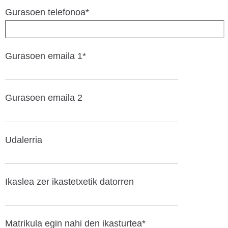
Gurasoen telefonoa*
Gurasoen emaila 1*
Gurasoen emaila 2
Udalerria
Ikaslea zer ikastetxetik datorren
Matrikula egin nahi den ikasturtea*