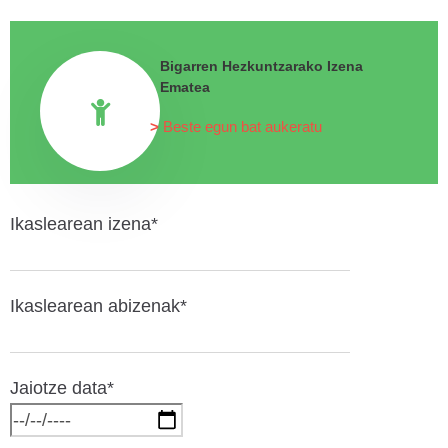
Bigarren Hezkuntzarako Izena
Ematea
Beste egun bat aukeratu
Ikaslearean izena*
Ikaslearean abizenak*
Jaiotze data*