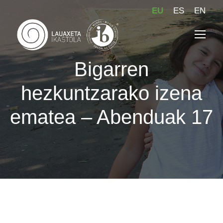
EU
ES
EN
Bigarren
hezkuntzarako izena
ematea – Abenduak 17