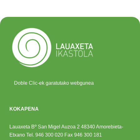
Doble Clic-ek garatutako webgunea
KOKAPENA
Lauaxeta Bº San Migel Auzoa 2
48340 Amorebieta-
Etxano
Tel.
946 300 020
Fax 946 300 181