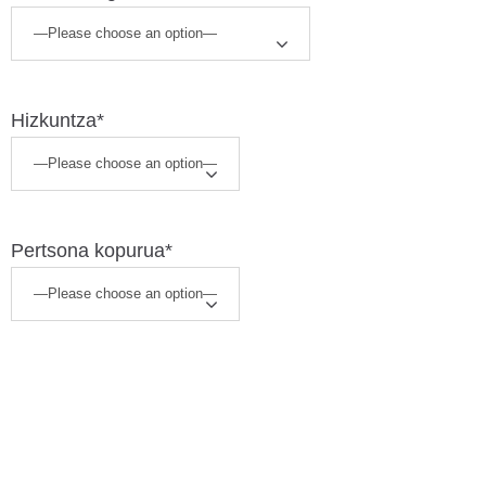
Hizkuntza*
Pertsona kopurua*