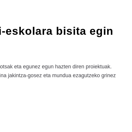
i-eskolara bisita egin
otsak eta egunez egun hazten diren proiektuak.
baina jakintza-gosez eta mundua ezagutzeko grinez