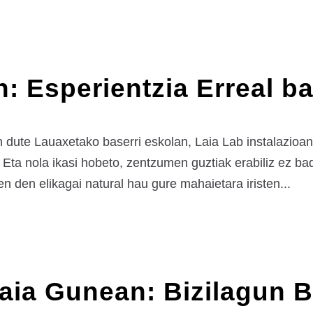
n: Esperientzia Erreal b
n dute Lauaxetako baserri eskolan, Laia Lab instalazioan.
Eta nola ikasi hobeto, zentzumen guztiak erabiliz ez ba
en den elikagai natural hau gure mahaietara iristen...
ia Gunean: Bizilagun Be