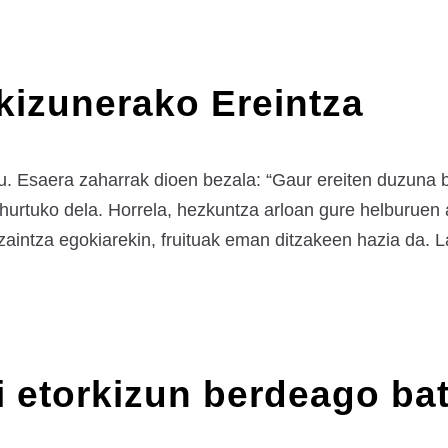
kizunerako Ereintza
. Esaera zaharrak dioen bezala: “Gaur ereiten duzuna b
hurtuko dela. Horrela, hezkuntza arloan gure helburuen 
zaintza egokiarekin, fruituak eman ditzakeen hazia da. L
ri etorkizun berdeago ba