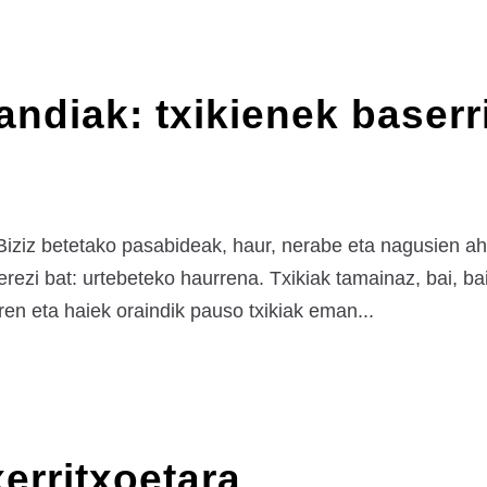
andiak: txikienek baserr
Biziz betetako pasabideak, haur, nerabe eta nagusien ah
rezi bat: urtebeteko haurrena. Txikiak tamainaz, bai, 
ren eta haiek oraindik pauso txikiak eman...
erritxoetara