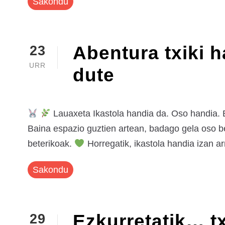
Sakondu
Abentura txiki h
23
URR
dute
Lauaxeta Ikastola handia da. Oso handia. 
Baina espazio guztien artean, badago gela oso be
beterikoak.
Horregatik, ikastola handia izan ar
Sakondu
Ezkurretatik… tx
29