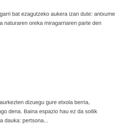
tagarri bat ezagutzeko aukera izan dute: antxume
 eta naturaren oreka miragarriaren parte den
aurkezten dizuegu gure etxola berria,
ngo dena. Baina espazio hau ez da soilik
a dauka: pertsona...