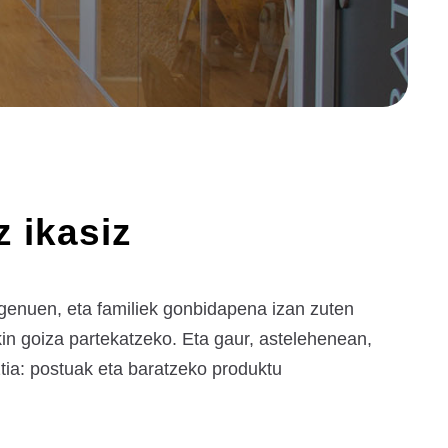
z ikasiz
 genuen, eta familiek gonbidapena izan zuten
kin goiza partekatzeko. Eta gaur, astelehenean,
ia: postuak eta baratzeko produktu