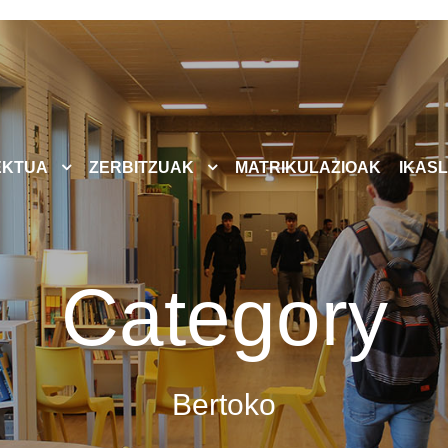
EKTUA
ZERBITZUAK
MATRIKULAZIOAK
IKASL
Category
Bertoko