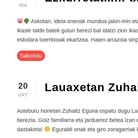
IRA
Askotan, ideia onenak mundua jakin-min eta
ikasle talde batek gutun berezi bat idatzi zion ik
eskolara txerritxoak ekartzea. Haien arrazoia sinp
Sakondu
Lauaxetan Zuhai
20
URT
Asteburu honetan Zuhaitz Eguna ospatu dugu Lau
berezia. Goiz familiarra eta jarduerez betea izan 
dastaketa!
Eguraldi onak eta giro zoragarriak