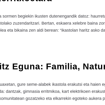
 sormen begiekin ikusten dutenengandik datoz: haurret
astolako zuzendaritzari. Bertan, eskaera xelebre baina zo
lea eta bikaina zen aldi berean: “ikastolan haritz asko d
tz Eguna: Familia, Natur
axetan, gure seme-alabek ikastola erakutsi eta haien e
da: dantzak, gimnasia erritmikoa, kart elektrikoen erakus
 komunitatean gozatzeko eta elkarrekin egoteko aukera pa