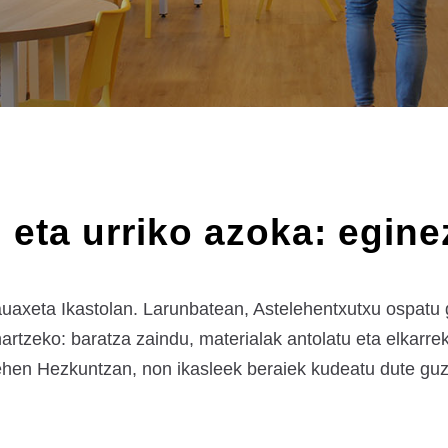
eta urriko azoka: egine
Lauaxeta Ikastolan. Larunbatean, Astelehentxutxu ospatu
artzeko: baratza zaindu, materialak antolatu eta elkarre
hen Hezkuntzan, non ikasleek beraiek kudeatu dute guzt