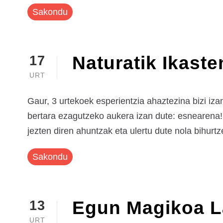
Sakondu
Naturatik Ikaste
17
URT
Gaur, 3 urtekoek esperientzia ahaztezina bizi iza
bertara ezagutzeko aukera izan dute: esnearena! 
jezten diren ahuntzak eta ulertu dute nola bihurtz
Sakondu
Egun Magikoa La
13
URT