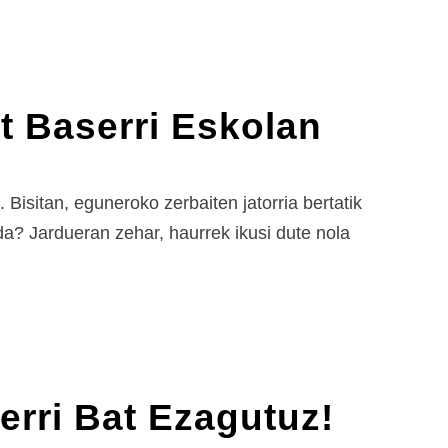
at Baserri Eskolan
 Bisitan, eguneroko zerbaiten jatorria bertatik
da? Jardueran zehar, haurrek ikusi dute nola
rri Bat Ezagutuz!