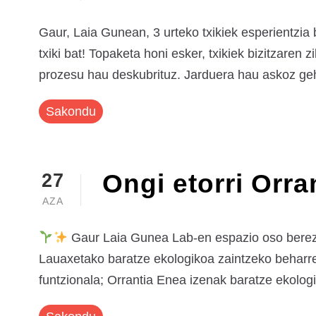
Gaur, Laia Gunean, 3 urteko txikiek esperientzia
txiki bat! Topaketa honi esker, txikiek bizitzaren
prozesu hau deskubrituz. Jarduera hau askoz geh
Sakondu
Ongi etorri Orra
27
AZA
Gaur Laia Gunea Lab-en espazio oso berezi b
Lauaxetako baratze ekologikoa zaintzeko beharrez
funtzionala; Orrantia Enea izenak baratze ekolog