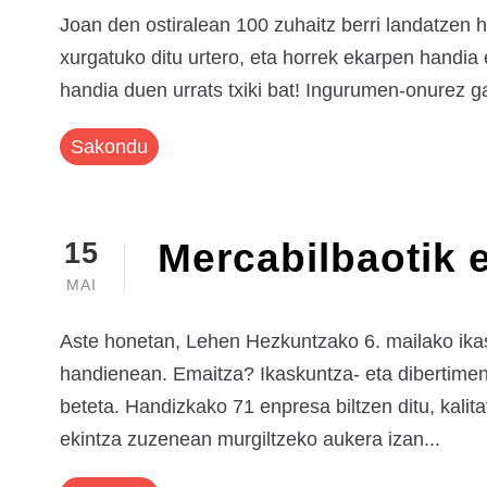
Joan den ostiralean 100 zuhaitz berri landatzen
xurgatuko ditu urtero, eta horrek ekarpen handia 
handia duen urrats txiki bat! Ingurumen-onurez ga
Sakondu
Mercabilbaotik e
15
MAI
Aste honetan, Lehen Hezkuntzako 6. mailako ikas
handienean. Emaitza? Ikaskuntza- eta dibertimend
beteta. Handizkako 71 enpresa biltzen ditu, kalit
ekintza zuzenean murgiltzeko aukera izan...