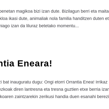
 benetan magikoa bizi izan dute. Bizilagun berri eta mai
 zikloa ikasi dute, animaliak nola familia handitzen duten
iago izan da liluraz betetako momentu...
ntia Eneara!
at inauguratu dugu: Ongi etorri Orrantia Enea! Irrikaz 
koak diren lantresna eta tresna guztien etxe berria iza
ikoaren zaintzarekin zerikusi handia duen esanahi berezi