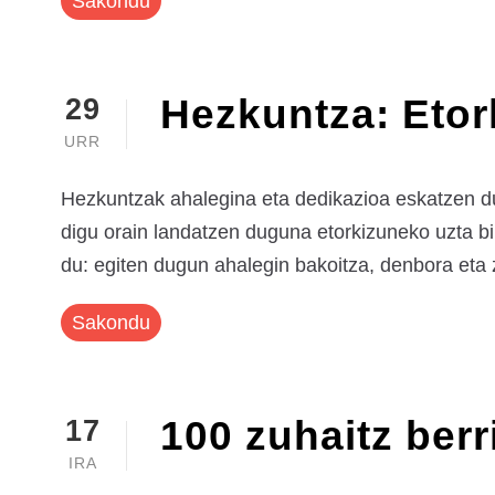
Sakondu
Hezkuntza: Etor
29
URR
Hezkuntzak ahalegina eta dedikazioa eskatzen du
digu orain landatzen duguna etorkizuneko uzta bi
du: egiten dugun ahalegin bakoitza, denbora eta 
Sakondu
100 zuhaitz ber
17
IRA