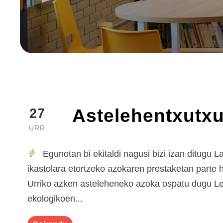
Astelehentxutxu 
27
URR
Egunotan bi ekitaldi nagusi bizi izan ditugu 
ikastolara etortzeko azokaren prestaketan parte h
Urriko azken asteleheneko azoka ospatu dugu Le
ekologikoen...