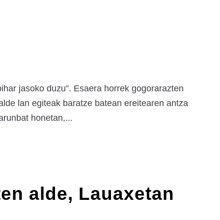
ihar jasoko duzu”. Esaera horrek gogorarazten
alde lan egiteak baratze batean ereitearen antza
arunbat honetan,...
ten alde, Lauaxetan