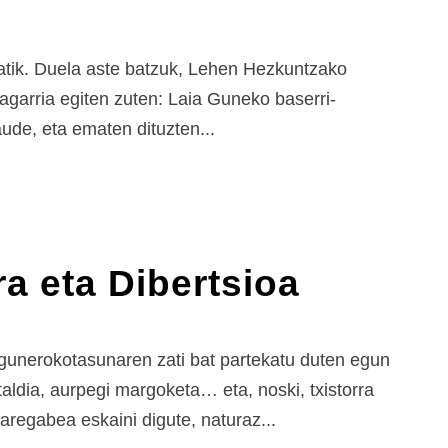
atik. Duela aste batzuk, Lehen Hezkuntzako
ragarria egiten zuten: Laia Guneko baserri-
aude, eta ematen dituzten...
a eta Dibertsioa
gunerokotasunaren zati bat partekatu duten egun
taldia, aurpegi margoketa… eta, noski, txistorra
regabea eskaini digute, naturaz...