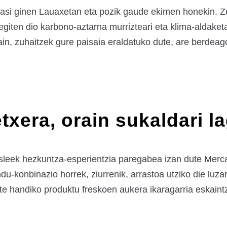
 hasi ginen Lauaxetan eta pozik gaude ekimen honekin. 
egiten dio karbono-aztarna murrizteari eta klima-aldaket
in, zuhaitzek gure paisaia eraldatuko dute, are berdeago
txera, orain sukaldari l
leek hezkuntza-esperientzia paregabea izan dute Mercab
u-konbinazio horrek, ziurrenik, arrastoa utziko die luza
ate handiko produktu freskoen aukera ikaragarria eskaint