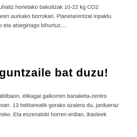
Zuhaitz horietako bakoitzak 10-22 kg CO2
aren aurkako borrokari. Planetarentzat inpaktu
 eta atseginago bihurtuz....
aguntzaile bat duzu!
ilbaon, elikagai galkorren banaketa-zentro
roan. 13 hektareatik gorako azalera du, jardueraz
zeko. Eta eszenatoki horren erdian, ikasleek