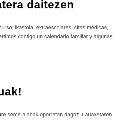
tera daitezen
rso: ikastola, extraescolares, citas médicas,
timos contigo un calendario familiar y algunas
uak!
gure seme-alabak oporretan dagoz. Lauaxetaren