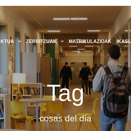
EKTUA
ZERBITZUAK
MATRIKULAZIOAK
IKASL
Tag
cosas del día