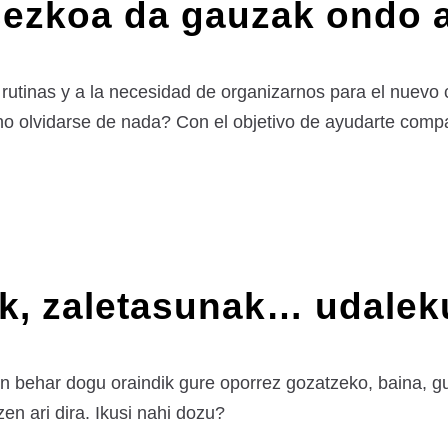
sezkoa da gauzak ondo a
utinas y a la necesidad de organizarnos para el nuevo cu
 olvidarse de nada? Con el objetivo de ayudarte compar
k, zaletasunak… udalek
on behar dogu oraindik gure oporrez gozatzeko, baina, 
n ari dira. Ikusi nahi dozu?