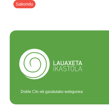
Sakondu
Doble Clic-ek garatutako webgunea