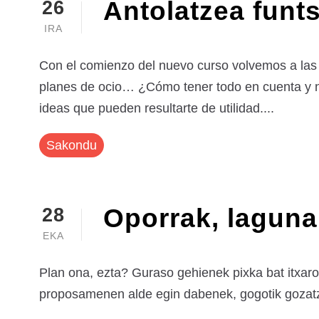
Antolatzea funt
26
IRA
Con el comienzo del nuevo curso volvemos a las r
planes de ocio… ¿Cómo tener todo en cuenta y no
ideas que pueden resultarte de utilidad....
Sakondu
Oporrak, laguna
28
EKA
Plan ona, ezta? Guraso gehienek pixka bat itxar
proposamenen alde egin dabenek, gogotik gozatze