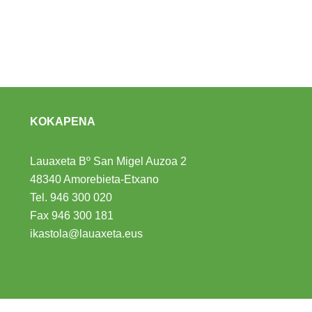
KOKAPENA
Lauaxeta Bº San Migel Auzoa 2
48340 Amorebieta-Etxano
Tel.
946 300 020
Fax 946 300 181
ikastola@lauaxeta.eus