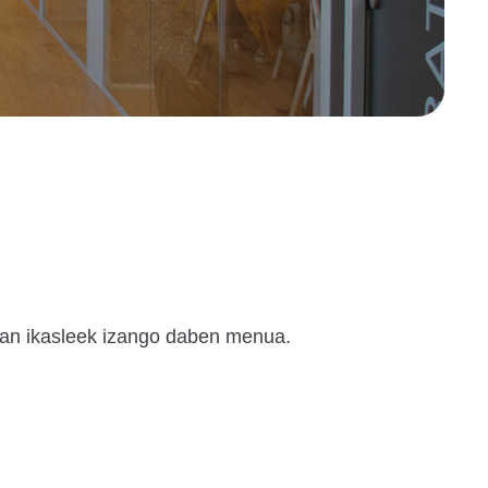
ian ikasleek izango daben menua.