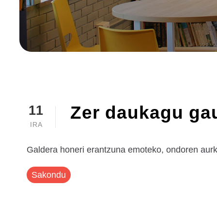
Zer daukagu ga
11
IRA
Galdera honeri erantzuna emoteko, ondoren aur
Sakondu