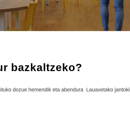
ur bazkaltzeko?
kituko dozue hemendik eta abendura Lauaxetako jantok