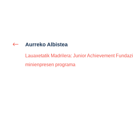
Aurreko Albistea
Lauaxetatik Madrilera: Junior Achievement Fundaz
minienpresen programa