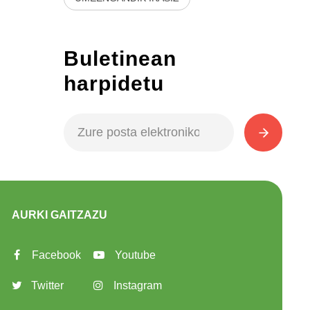
Buletinean
harpidetu
AURKI GAITZAZU
Facebook
Youtube
Twitter
Instagram