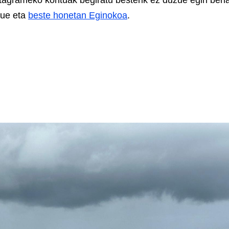
stagrameko kontuak begiratu besterik ez duzue egin beha
zue eta
beste honetan Eginokoa
.