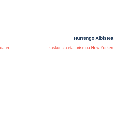
Hurrengo Albistea
ioaren
Ikaskuntza eta turismoa New Yorken