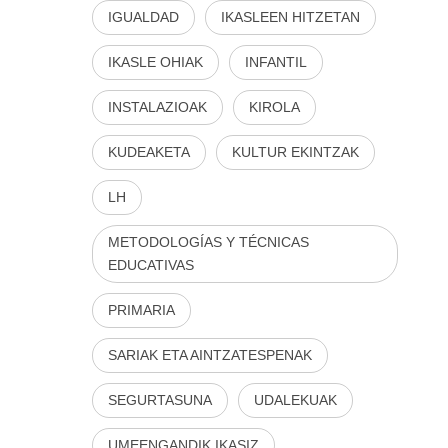
IGUALDAD
IKASLEEN HITZETAN
IKASLE OHIAK
INFANTIL
INSTALAZIOAK
KIROLA
KUDEAKETA
KULTUR EKINTZAK
LH
METODOLOGÍAS Y TÉCNICAS
EDUCATIVAS
PRIMARIA
SARIAK ETA AINTZATESPENAK
SEGURTASUNA
UDALEKUAK
UMEENGANDIK IKASIZ