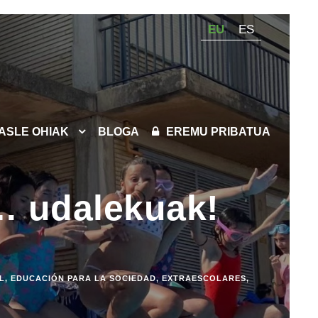
EU
ES
KASLE OHIAK
BLOGA
EREMU PRIBATUA
… udalekuak!
L
,
EDUCACIÓN PARA LA SOCIEDAD
,
EXTRAESCOLARES
,