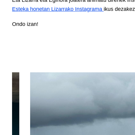
Eta Lizarra eta Eginora joatera animatu direnek In
Esteka honetan Lizarrako Instagrama
ikus dezake
Ondo izan!