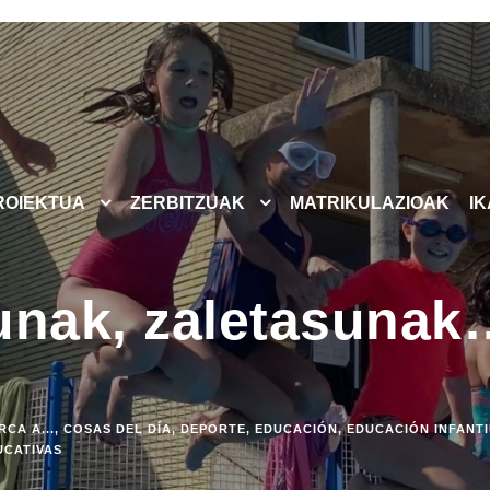
ROIEKTUA
ZERBITZUAK
MATRIKULAZIOAK
I
unak, zaletasunak
CA A...
,
COSAS DEL DÍA
,
DEPORTE
,
EDUCACIÓN
,
EDUCACIÓN INFANTI
UCATIVAS