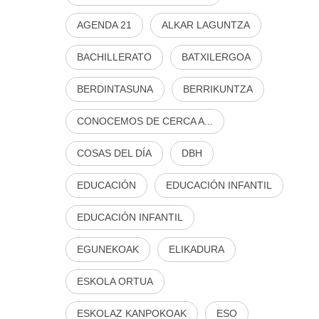
AGENDA 21
ALKAR LAGUNTZA
BACHILLERATO
BATXILERGOA
BERDINTASUNA
BERRIKUNTZA
CONOCEMOS DE CERCA A...
COSAS DEL DÍA
DBH
EDUCACIÓN
EDUCACIÓN INFANTIL
EDUCACIÓN INFANTIL
EGUNEKOAK
ELIKADURA
ESKOLA ORTUA
ESKOLAZ KANPOKOAK
ESO