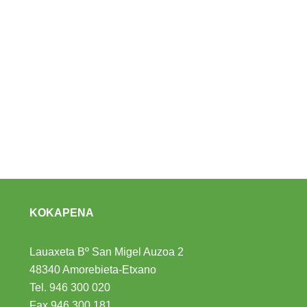
KOKAPENA
Lauaxeta Bº San Migel Auzoa 2
48340 Amorebieta-Etxano
Tel.
946 300 020
Fax 946 300 181