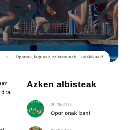
>
Oporrak, lagunak, zaletasunak… udalekuak!
Azken albisteak
gure
dira.
2026/07/13
Opor onak izan!