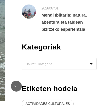
2026/07/01
Mendi Ibiltaria: natura,
abentura eta taldean
bizitzeko esperientzia
Kategoriak
Etiketen hodeia
ACTIVIDADES CULTURALES