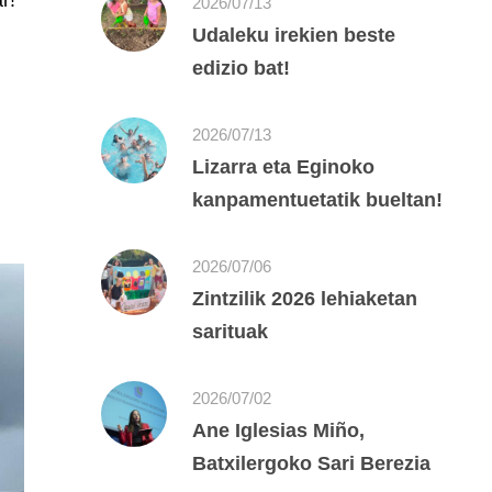
r!
2026/07/13
Udaleku irekien beste
edizio bat!
2026/07/13
Lizarra eta Eginoko
kanpamentuetatik bueltan!
2026/07/06
Zintzilik 2026 lehiaketan
sarituak
2026/07/02
Ane Iglesias Miño,
Batxilergoko Sari Berezia