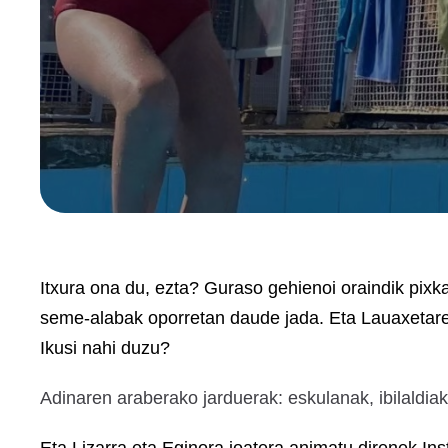
Itxura ona du, ezta? Guraso gehienoi oraindik pixk
seme-alabak oporretan daude jada. Eta Lauaxetare
Ikusi nahi duzu?
Adinaren araberako jarduerak: eskulanak, ibilaldiak