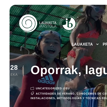
LAUAXETA
P
Oporrak, lag
28
EKA
UNCATEGORIZED @EU
ACTIVIDADES DE VERANO
,
CONOCEMOS DE CER
INSTALACIONES
,
METODOLOGÍAS Y TÉCNICAS ED