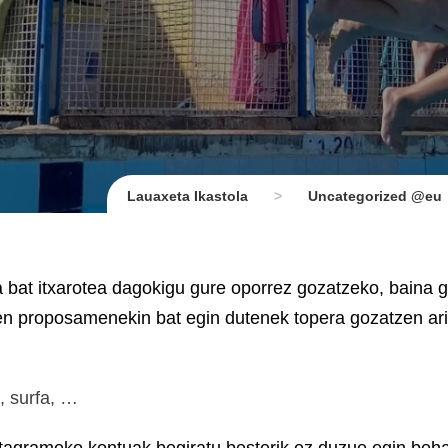
Lauaxeta Ikastola
>
Uncategorized @eu
a bat itxarotea dagokigu gure oporrez gozatzeko, baina 
n proposamenekin bat egin dutenek topera gozatzen ari 
, surfa, …