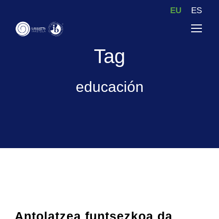
EU
ES
Tag
educación
Antolatzea funtsezkoa da