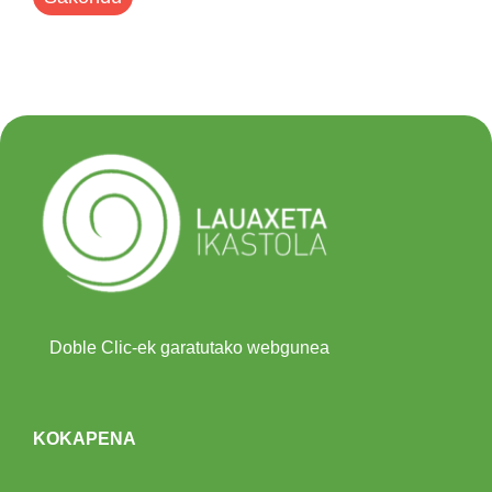
Doble Clic-ek garatutako webgunea
KOKAPENA