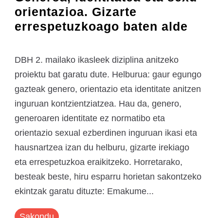
orientazioa. Gizarte
errespetuzkoago baten alde
DBH 2. mailako ikasleek diziplina anitzeko
proiektu bat garatu dute. Helburua: gaur egungo
gazteak genero, orientazio eta identitate anitzen
inguruan kontzientziatzea. Hau da, genero,
generoaren identitate ez normatibo eta
orientazio sexual ezberdinen inguruan ikasi eta
hausnartzea izan du helburu, gizarte irekiago
eta errespetuzkoa eraikitzeko. Horretarako,
besteak beste, hiru esparru horietan sakontzeko
ekintzak garatu dituzte: Emakume...
Sakondu