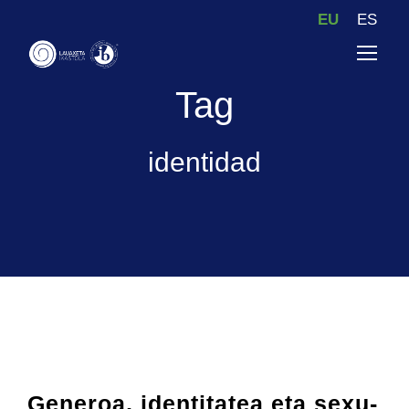
EU
ES
Tag
identidad
Generoa, identitatea eta sexu-