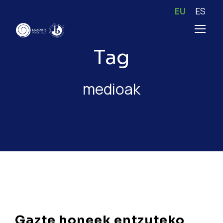
EU
ES
Tag
medioak
Gazte honeek entzuteko