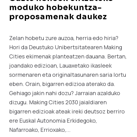
moduko hobekuntza-
proposamenak daukez
Zelan hobetu zure auzoa, herria edo hiria?
Hori da Deustuko Unibertsitatearen Making
Cities ekimenak planteatzen dauana. Bertan,
joandako edizioan, Lauaxetako ikasleek
sormenaren eta originaltasunaren saria lortu
eben. Orain, bigarren edizioa aterako da.
Gehiago jakin nahi dozu? Jarraian azalduko
dizugu. Making Cities 2030 jaialdiaren
bigarren edizioak ateak ireki deutsoz berriro
ere Euskal Autonomia Erkidegoko,
Nafarroako, Errioxako,...