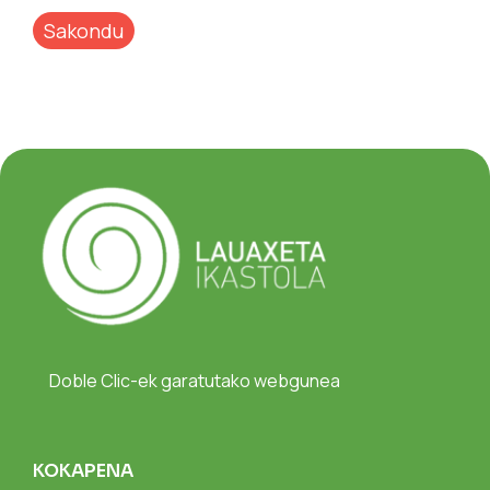
Sakondu
Doble Clic-ek garatutako webgunea
KOKAPENA