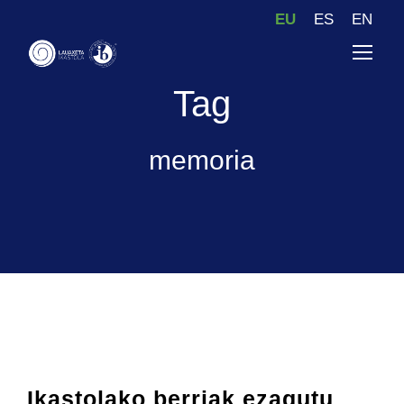
EU
ES
EN
Tag
memoria
Ikastolako berriak ezagutu