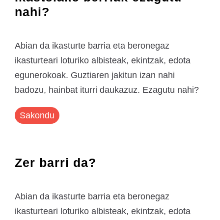
nahi?
Abian da ikasturte barria eta beronegaz
ikasturteari loturiko albisteak, ekintzak, edota
egunerokoak. Guztiaren jakitun izan nahi
badozu, hainbat iturri daukazuz. Ezagutu nahi?
Sakondu
Zer barri da?
Abian da ikasturte barria eta beronegaz
ikasturteari loturiko albisteak, ekintzak, edota