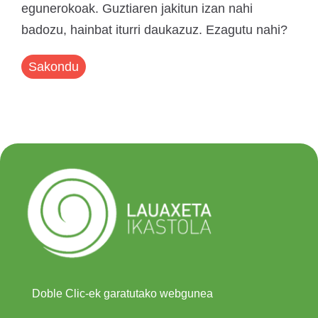
egunerokoak. Guztiaren jakitun izan nahi
badozu, hainbat iturri daukazuz. Ezagutu nahi?
Sakondu
Doble Clic-ek garatutako webgunea