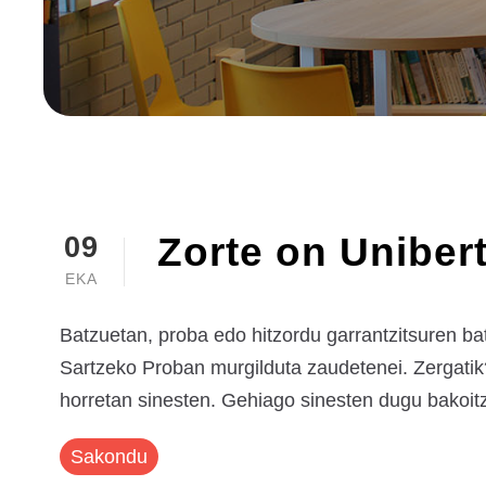
Zorte on Uniber
09
EKA
Batzuetan, proba edo hitzordu garrantzitsuren ba
Sartzeko Proban murgilduta zaudetenei. Zergatik
horretan sinesten. Gehiago sinesten dugu bakoit
Sakondu