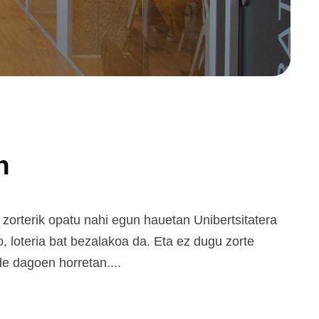
n
zorterik opatu nahi egun hauetan Unibertsitatera
 loteria bat bezalakoa da. Eta ez dugu zorte
e dagoen horretan....