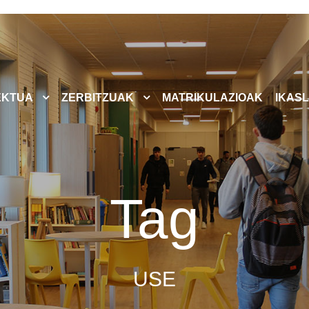
EKTUA
ZERBITZUAK
MATRIKULAZIOAK
IKASL
Tag
USE