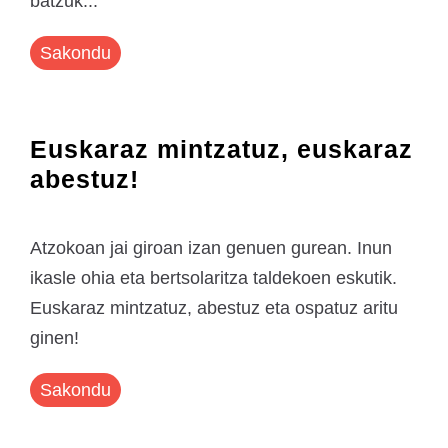
batzuk...
Sakondu
Euskaraz mintzatuz, euskaraz
abestuz!
Atzokoan jai giroan izan genuen gurean. Inun
ikasle ohia eta bertsolaritza taldekoen eskutik.
Euskaraz mintzatuz, abestuz eta ospatuz aritu
ginen!
Sakondu