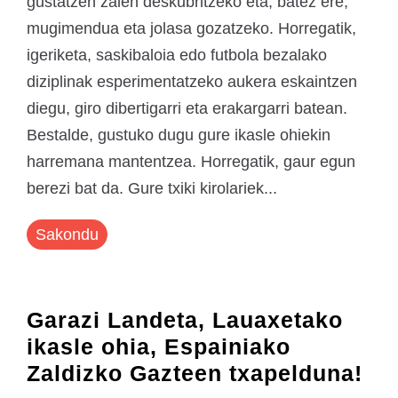
gustatzen zaien deskubritzeko eta, batez ere,
mugimendua eta jolasa gozatzeko. Horregatik,
igeriketa, saskibaloia edo futbola bezalako
diziplinak esperimentatzeko aukera eskaintzen
diegu, giro dibertigarri eta erakargarri batean.
Bestalde, gustuko dugu gure ikasle ohiekin
harremana mantentzea. Horregatik, gaur egun
berezi bat da. Gure txiki kirolariek...
Sakondu
Garazi Landeta, Lauaxetako
ikasle ohia, Espainiako
Zaldizko Gazteen txapelduna!