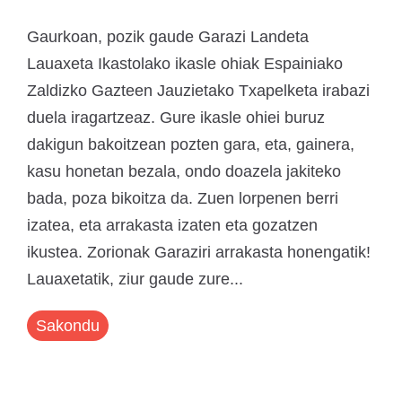
Gaurkoan, pozik gaude Garazi Landeta
Lauaxeta Ikastolako ikasle ohiak Espainiako
Zaldizko Gazteen Jauzietako Txapelketa irabazi
duela iragartzeaz. Gure ikasle ohiei buruz
dakigun bakoitzean pozten gara, eta, gainera,
kasu honetan bezala, ondo doazela jakiteko
bada, poza bikoitza da. Zuen lorpenen berri
izatea, eta arrakasta izaten eta gozatzen
ikustea. Zorionak Garaziri arrakasta honengatik!
Lauaxetatik, ziur gaude zure...
Sakondu