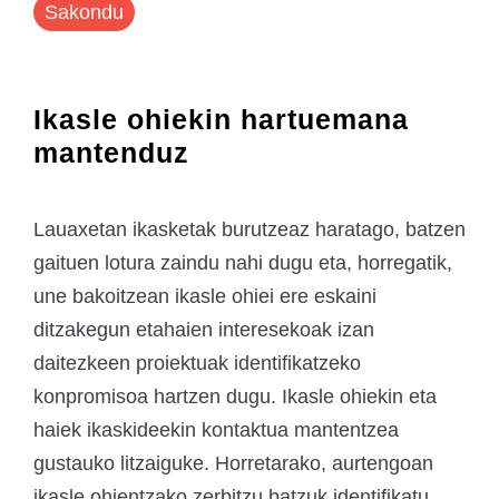
Sakondu
Ikasle ohiekin hartuemana
mantenduz
Lauaxetan ikasketak burutzeaz haratago, batzen
gaituen lotura zaindu nahi dugu eta, horregatik,
une bakoitzean ikasle ohiei ere eskaini
ditzakegun etahaien interesekoak izan
daitezkeen proiektuak identifikatzeko
konpromisoa hartzen dugu. Ikasle ohiekin eta
haiek ikaskideekin kontaktua mantentzea
gustauko litzaiguke. Horretarako, aurtengoan
ikasle ohientzako zerbitzu batzuk identifikatu