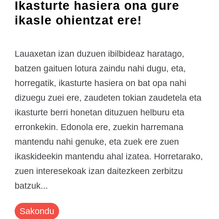
Ikasturte hasiera ona gure
ikasle ohientzat ere!
Lauaxetan izan duzuen ibilbideaz haratago,
batzen gaituen lotura zaindu nahi dugu, eta,
horregatik, ikasturte hasiera on bat opa nahi
dizuegu zuei ere, zaudeten tokian zaudetela eta
ikasturte berri honetan dituzuen helburu eta
erronkekin. Edonola ere, zuekin harremana
mantendu nahi genuke, eta zuek ere zuen
ikaskideekin mantendu ahal izatea. Horretarako,
zuen interesekoak izan daitezkeen zerbitzu
batzuk...
Sakondu