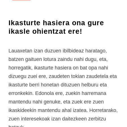
Ikasturte hasiera ona gure
ikasle ohientzat ere!
Lauaxetan izan duzuen ibilbideaz haratago,
batzen gaituen lotura zaindu nahi dugu, eta,
horregatik, ikasturte hasiera on bat opa nahi
dizuegu zuei ere, zaudeten tokian zaudetela eta
ikasturte berri honetan dituzuen helburu eta
erronkekin. Edonola ere, zuekin harremana
mantendu nahi genuke, eta zuek ere zuen
ikaskideekin mantendu ahal izatea. Horretarako,
zuen interesekoak izan daitezkeen zerbitzu