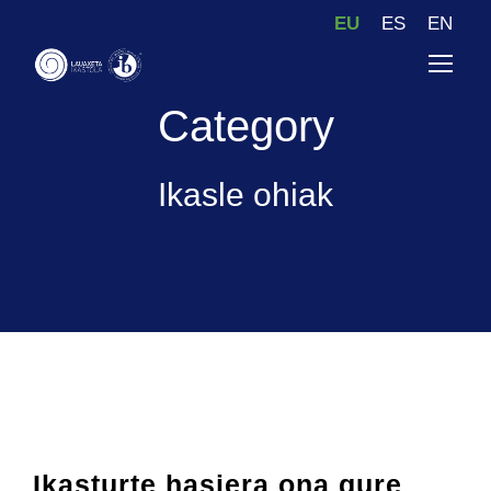
EU
ES
EN
Category
Ikasle ohiak
Ikasturte hasiera ona gure