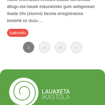
ditugu eta hauek eskuratzeko gure webgunean
Ikasle Ohi (Alumni) bezela erregistratzea
besterik ez duzu....
Sakondu
1
2
3