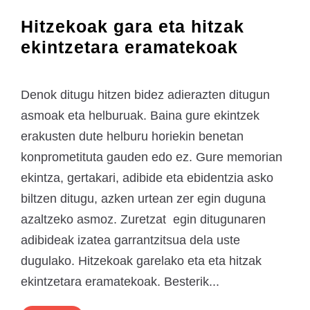
Hitzekoak gara eta hitzak
ekintzetara eramatekoak
Denok ditugu hitzen bidez adierazten ditugun
asmoak eta helburuak. Baina gure ekintzek
erakusten dute helburu horiekin benetan
konprometituta gauden edo ez. Gure memorian
ekintza, gertakari, adibide eta ebidentzia asko
biltzen ditugu, azken urtean zer egin duguna
azaltzeko asmoz. Zuretzat egin ditugunaren
adibideak izatea garrantzitsua dela uste
dugulako. Hitzekoak garelako eta eta hitzak
ekintzetara eramatekoak. Besterik...