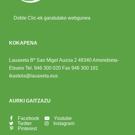
Doble Clic-ek garatutako webgunea
KOKAPENA
Lauaxeta Bº San Migel Auzoa 2
48340 Amorebieta-
Etxano
Tel.
946 300 020
Fax 946 300 181
ikastola@lauaxeta.eus
AURKI GAITZAZU
Facebook
Youtube
Twitter
Instagram
Pinterest