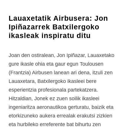
Lauaxetatik Airbusera: Jon
Ipiñazarrek Batxilergoko
ikasleak inspiratu ditu
Joan den ostiralean, Jon Ipiñazar, Lauaxetako
gure ikasle ohia eta gaur egun Toulousen
(Frantzia) Airbusen lanean ari dena, itzuli zen
Lauaxetara, Batxilergoko ikasleei bere
esperientzia profesionala partekatzera.
Hitzaldian, Jonek ez zuen soilik ikasleei
ingeniaritza aeronautikoa gerturatu, baizik eta
etorkizuneko aukera errealak erakutsi zizkien
eta hurbileko erreferente bat bihurtu zen