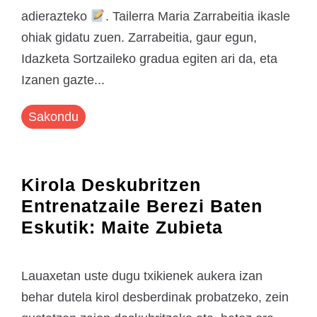
adierazteko
. Tailerra Maria Zarrabeitia ikasle
ohiak gidatu zuen. Zarrabeitia, gaur egun,
Idazketa Sortzaileko gradua egiten ari da, eta
Izanen gazte...
Sakondu
Kirola Deskubritzen
Entrenatzaile Berezi Baten
Eskutik: Maite Zubieta
Lauaxetan uste dugu txikienek aukera izan
behar dutela kirol desberdinak probatzeko, zein