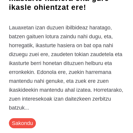
ikasle ohientzat ere!
Lauaxetan izan duzuen ibilbideaz haratago,
batzen gaituen lotura zaindu nahi dugu, eta,
horregatik, ikasturte hasiera on bat opa nahi
dizuegu zuei ere, zaudeten tokian zaudetela eta
ikasturte berri honetan dituzuen helburu eta
erronkekin. Edonola ere, zuekin harremana
mantendu nahi genuke, eta zuek ere zuen
ikaskideekin mantendu ahal izatea. Horretarako,
zuen interesekoak izan daitezkeen zerbitzu
batzuk...
Sakondu