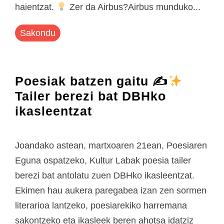
haientzat.
Zer da Airbus?Airbus munduko...
Sakondu
Poesiak batzen gaitu ✍
Tailer berezi bat DBHko
ikasleentzat
Joandako astean, martxoaren 21ean, Poesiaren
Eguna ospatzeko, Kultur Labak poesia tailer
berezi bat antolatu zuen DBHko ikasleentzat.
Ekimen hau aukera paregabea izan zen sormen
literarioa lantzeko, poesiarekiko harremana
sakontzeko eta ikasleek beren ahotsa idatziz