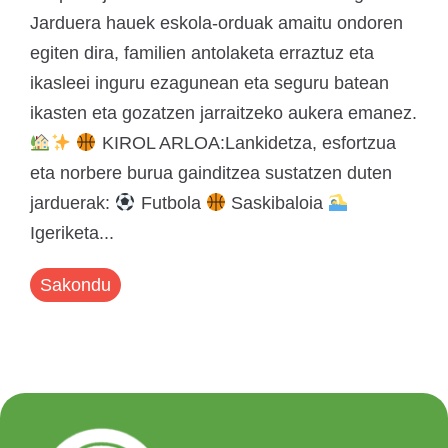
Jarduera hauek eskola-orduak amaitu ondoren
egiten dira, familien antolaketa erraztuz eta
ikasleei inguru ezagunean eta seguru batean
ikasten eta gozatzen jarraitzeko aukera emanez.
KIROL ARLOA:Lankidetza, esfortzua
eta norbere burua gainditzea sustatzen duten
jarduerak:
Futbola
Saskibaloia
Igeriketa...
Sakondu