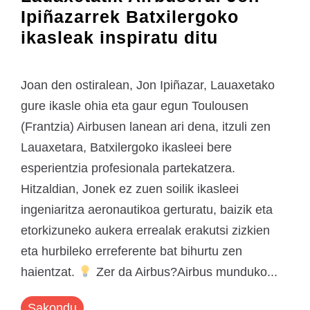
Ipiñazarrek Batxilergoko
ikasleak inspiratu ditu
Joan den ostiralean, Jon Ipiñazar, Lauaxetako
gure ikasle ohia eta gaur egun Toulousen
(Frantzia) Airbusen lanean ari dena, itzuli zen
Lauaxetara, Batxilergoko ikasleei bere
esperientzia profesionala partekatzera.
Hitzaldian, Jonek ez zuen soilik ikasleei
ingeniaritza aeronautikoa gerturatu, baizik eta
etorkizuneko aukera errealak erakutsi zizkien
eta hurbileko erreferente bat bihurtu zen
haientzat.
Zer da Airbus?Airbus munduko...
Sakondu