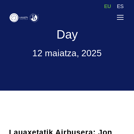
EU
ES
Day
12 maiatza, 2025
Lauaxetatik Airbusera: Jon