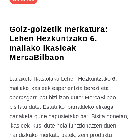
Goiz-goizetik merkatura:
Lehen Hezkuntzako 6.
mailako ikasleak
MercaBilbaon
Lauaxeta Ikastolako Lehen Hezkuntzako 6.
mailako ikasleek esperientzia berezi eta
aberasgarri bat bizi izan dute: MercaBilbao
bisitatu dute, Estatuko iparraldeko elikagai
banaketa-gune nagusietako bat. Bisita honetan,
ikasleek ikusi dute nola funtzionatzen duen
handizkako merkatu batek, zein produktu