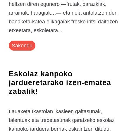
heltzen diren egunero —frutak, barazkiak,
arrainak, haragiak…— eta nola antolatzen den
banaketa-katea elikagaiak fresko iritsi daitezen
etxeetara, eskoletara...
Sakondu
Eskolaz kanpoko
jardueretarako izen-ematea
zabalik!
Lauaxeta Ikastolan ikasleen gaitasunak,
talentuak eta trebetasunak garatzeko eskolaz
kanpoko jarduera berriak eskaintzen ditugu.