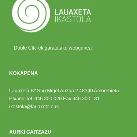
Doble Clic-ek garatutako webgunea
KOKAPENA
Lauaxeta Bº San Migel Auzoa 2
48340 Amorebieta-
Etxano
Tel.
946 300 020
Fax 946 300 181
ikastola@lauaxeta.eus
AURKI GAITZAZU