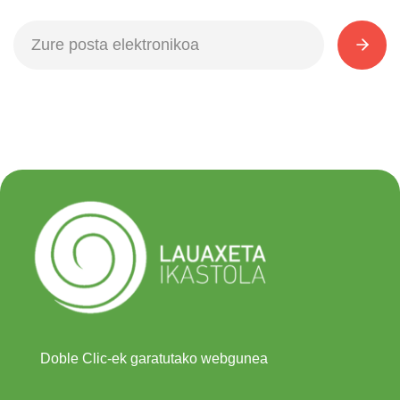
Doble Clic-ek garatutako webgunea