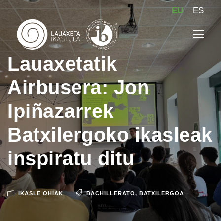
EU
ES
Lauaxetatik
Airbusera: Jon
Ipiñazarrek
Batxilergoko ikasleak
inspiratu ditu
IKASLE OHIAK
BACHILLERATO
,
BATXILERGOA