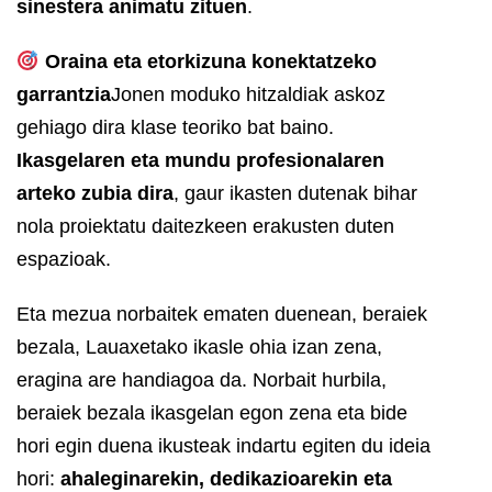
sinestera animatu zituen
.
Oraina eta etorkizuna konektatzeko
garrantzia
Jonen moduko hitzaldiak askoz
gehiago dira klase teoriko bat baino.
Ikasgelaren eta mundu profesionalaren
arteko zubia dira
, gaur ikasten dutenak bihar
nola proiektatu daitezkeen erakusten duten
espazioak.
Eta mezua norbaitek ematen duenean, beraiek
bezala, Lauaxetako ikasle ohia izan zena,
eragina are handiagoa da. Norbait hurbila,
beraiek bezala ikasgelan egon zena eta bide
hori egin duena ikusteak indartu egiten du ideia
hori:
ahaleginarekin, dedikazioarekin eta