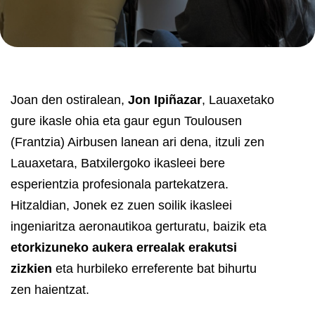
Joan den ostiralean,
Jon Ipiñazar
, Lauaxetako
gure ikasle ohia eta gaur egun Toulousen
(Frantzia) Airbusen lanean ari dena, itzuli zen
Lauaxetara, Batxilergoko ikasleei bere
esperientzia profesionala partekatzera.
Hitzaldian, Jonek ez zuen soilik ikasleei
ingeniaritza aeronautikoa gerturatu, baizik eta
etorkizuneko aukera errealak erakutsi
zizkien
eta hurbileko erreferente bat bihurtu
zen haientzat.