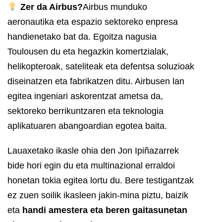
Zer da Airbus?
Airbus munduko
aeronautika eta espazio sektoreko enpresa
handienetako bat da. Egoitza nagusia
Toulousen du eta hegazkin komertzialak,
helikopteroak, sateliteak eta defentsa soluzioak
diseinatzen eta fabrikatzen ditu. Airbusen lan
egitea ingeniari askorentzat ametsa da,
sektoreko berrikuntzaren eta teknologia
aplikatuaren abangoardian egotea baita.
Lauaxetako ikasle ohia den Jon Ipiñazarrek
bide hori egin du eta multinazional erraldoi
honetan tokia egitea lortu du. Bere testigantzak
ez zuen soilik ikasleen jakin-mina piztu, baizik
eta
handi amestera eta beren gaitasunetan