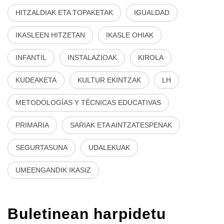
HITZALDIAK ETA TOPAKETAK
IGUALDAD
IKASLEEN HITZETAN
IKASLE OHIAK
INFANTIL
INSTALAZIOAK
KIROLA
KUDEAKETA
KULTUR EKINTZAK
LH
METODOLOGÍAS Y TÉCNICAS EDUCATIVAS
PRIMARIA
SARIAK ETA AINTZATESPENAK
SEGURTASUNA
UDALEKUAK
UMEENGANDIK IKASIZ
Buletinean harpidetu