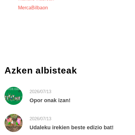
MercaBilbaon
Azken albisteak
2026/07/13
Opor onak izan!
2026/07/13
Udaleku irekien beste edizio bat!