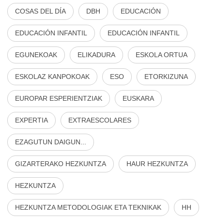
COSAS DEL DÍA
DBH
EDUCACIÓN
EDUCACIÓN INFANTIL
EDUCACIÓN INFANTIL
EGUNEKOAK
ELIKADURA
ESKOLA ORTUA
ESKOLAZ KANPOKOAK
ESO
ETORKIZUNA
EUROPAR ESPERIENTZIAK
EUSKARA
EXPERTIA
EXTRAESCOLARES
EZAGUTUN DAIGUN...
GIZARTERAKO HEZKUNTZA
HAUR HEZKUNTZA
HEZKUNTZA
HEZKUNTZA METODOLOGIAK ETA TEKNIKAK
HH