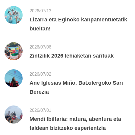
2026/07/13
Lizarra eta Eginoko kanpamentuetatik
bueltan!
2026/07/06
Zintzilik 2026 lehiaketan sarituak
2026/07/02
Ane Iglesias Miño, Batxilergoko Sari
Berezia
2026/07/01
Mendi Ibiltaria: natura, abentura eta
taldean bizitzeko esperientzia