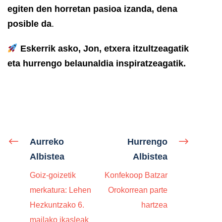
egiten den horretan pasioa izanda, dena
posible da
.
Eskerrik asko, Jon, etxera itzultzeagatik
eta hurrengo belaunaldia inspiratzeagatik.
Aurreko
Hurrengo
Albistea
Albistea
Goiz-goizetik
Konfekoop Batzar
merkatura: Lehen
Orokorrean parte
Hezkuntzako 6.
hartzea
mailako ikasleak