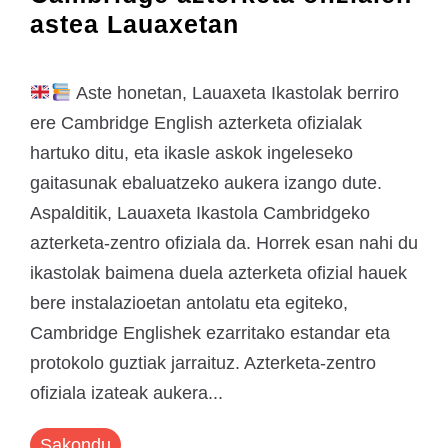
astea Lauaxetan
Aste honetan, Lauaxeta Ikastolak berriro
ere Cambridge English azterketa ofizialak
hartuko ditu, eta ikasle askok ingeleseko
gaitasunak ebaluatzeko aukera izango dute.
Aspalditik, Lauaxeta Ikastola Cambridgeko
azterketa-zentro ofiziala da. Horrek esan nahi du
ikastolak baimena duela azterketa ofizial hauek
bere instalazioetan antolatu eta egiteko,
Cambridge Englishek ezarritako estandar eta
protokolo guztiak jarraituz. Azterketa-zentro
ofiziala izateak aukera...
Sakondu