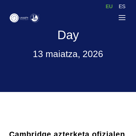
EU
ES
Day
13 maiatza, 2026
Cambridge azterketa ofizialen