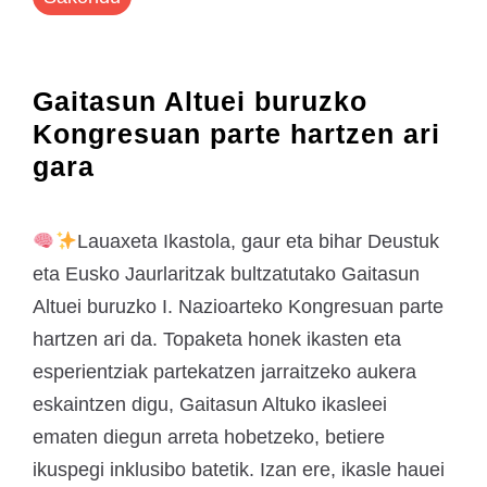
Gaitasun Altuei buruzko
Kongresuan parte hartzen ari
gara
Lauaxeta Ikastola, gaur eta bihar Deustuk
eta Eusko Jaurlaritzak bultzatutako Gaitasun
Altuei buruzko I. Nazioarteko Kongresuan parte
hartzen ari da. Topaketa honek ikasten eta
esperientziak partekatzen jarraitzeko aukera
eskaintzen digu, Gaitasun Altuko ikasleei
ematen diegun arreta hobetzeko, betiere
ikuspegi inklusibo batetik. Izan ere, ikasle hauei