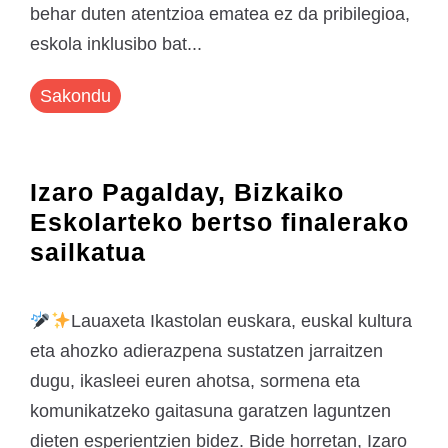
behar duten atentzioa ematea ez da pribilegioa,
eskola inklusibo bat...
Sakondu
Izaro Pagalday, Bizkaiko
Eskolarteko bertso finalerako
sailkatua
Lauaxeta Ikastolan euskara, euskal kultura
eta ahozko adierazpena sustatzen jarraitzen
dugu, ikasleei euren ahotsa, sormena eta
komunikatzeko gaitasuna garatzen laguntzen
dieten esperientzien bidez. Bide horretan, Izaro