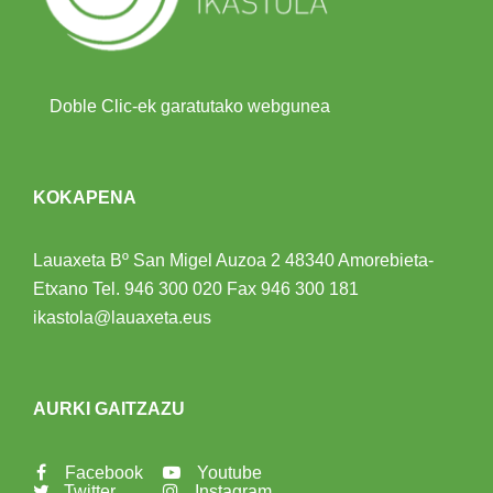
Doble Clic-ek garatutako webgunea
KOKAPENA
Lauaxeta Bº San Migel Auzoa 2
48340 Amorebieta-
Etxano
Tel.
946 300 020
Fax 946 300 181
ikastola@lauaxeta.eus
AURKI GAITZAZU
Facebook
Youtube
Twitter
Instagram