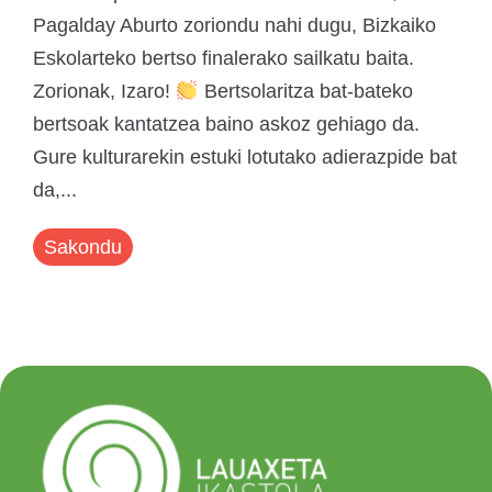
Pagalday Aburto zoriondu nahi dugu, Bizkaiko
Eskolarteko bertso finalerako sailkatu baita.
Zorionak, Izaro!
Bertsolaritza bat-bateko
bertsoak kantatzea baino askoz gehiago da.
Gure kulturarekin estuki lotutako adierazpide bat
da,...
Sakondu