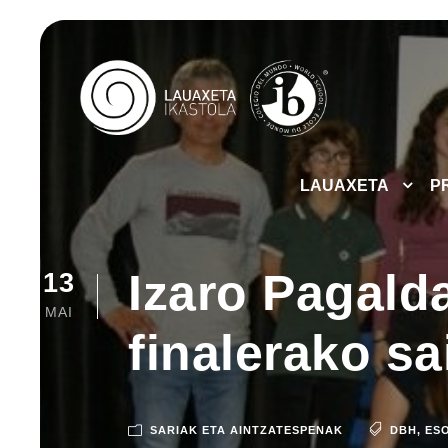
LAUAXETA
P
Izaro Pagald
13
MAI
finalerako sa
SARIAK ETA AINTZATESPENAK
DBH
,
ES