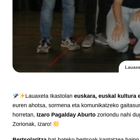
Lauaxe
Lauaxeta Ikastolan
euskara, euskal kultura
euren ahotsa, sormena eta komunikatzeko gaitasun
horretan,
Izaro Pagalday Aburto
zoriondu nahi du
Zorionak, Izaro!
Bertsolaritza
bat-bateko bertsoak kantatzea baino 