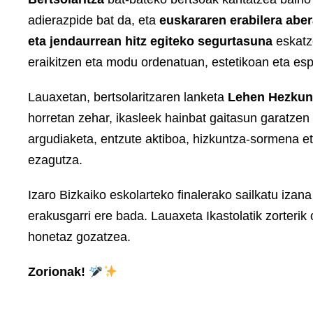
adierazpide bat da, eta
euskararen erabilera abe
eta jendaurrean hitz egiteko segurtasuna
eskatze
eraikitzen eta modu ordenatuan, estetikoan eta es
Lauaxetan, bertsolaritzaren lanketa
Lehen Hezkunt
horretan zehar, ikasleek hainbat gaitasun garatzen 
argudiaketa, entzute aktiboa, hizkuntza-sormena et
ezagutza.
Izaro Bizkaiko eskolarteko finalerako sailkatu izan
erakusgarri ere bada. Lauaxeta Ikastolatik zorterik
honetaz gozatzea.
Zorionak!