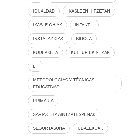
IGUALDAD
IKASLEEN HITZETAN
IKASLE OHIAK
INFANTIL
INSTALAZIOAK
KIROLA
KUDEAKETA
KULTUR EKINTZAK
LH
METODOLOGÍAS Y TÉCNICAS
EDUCATIVAS
PRIMARIA
SARIAK ETA AINTZATESPENAK
SEGURTASUNA
UDALEKUAK