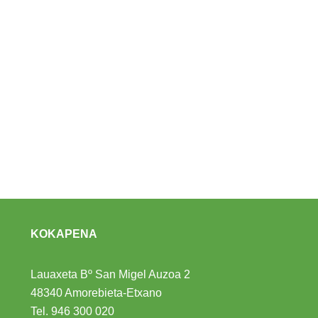
KOKAPENA
Lauaxeta Bº San Migel Auzoa 2
48340 Amorebieta-Etxano
Tel.
946 300 020