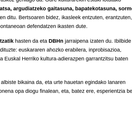
ratsa, argudiatzeko gaitasuna, bapatekotasuna, sor
n ditu. Bertsoaren bidez, ikasleek entzuten, erantzuten,
pontaneoan defendatzen ikasten dute.
zatik
hasten da eta
DBHn
jarraipena izaten du. Ibilbide
dituzte: euskararen ahozko erabilera, inprobisazioa,
a Euskal Herriko kultura-adierazpen garrantzitsu baten
a albiste bikaina da, eta urte hauetan egindako lanaren
 onena opa diogu finalean, eta, batez ere, esperientzia be