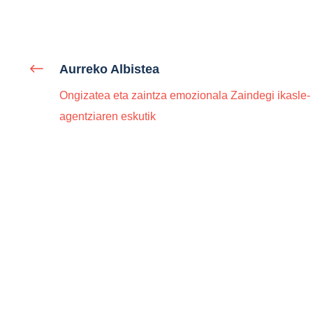
Aurreko Albistea
Ongizatea eta zaintza emozionala Zaindegi ikasle-
agentziaren eskutik