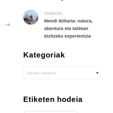
2026/07/01
Mendi Ibiltaria: natura,
abentura eta taldean
bizitzeko esperientzia
Kategoriak
Etiketen hodeia