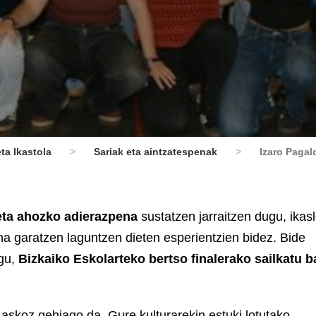
ta Ikastola
>
Sariak eta aintzatespenak
>
Izaro Pagal
 eta ahozko adierazpena
sustatzen jarraitzen dugu, ikasl
a garatzen laguntzen dieten esperientzien bidez. Bide
gu,
Bizkaiko Eskolarteko bertso finalerako sailkatu b
askoz gehiago da. Gure kulturarekin estuki lotutako