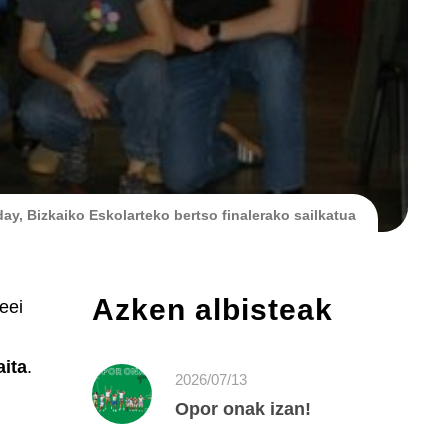
day, Bizkaiko Eskolarteko bertso finalerako sailkatua
Azken albisteak
eei
aita
.
2026/07/13
Opor onak izan!