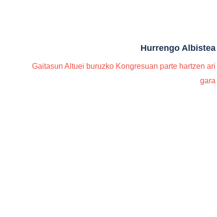
Hurrengo Albistea
Gaitasun Altuei buruzko Kongresuan parte hartzen ari
gara