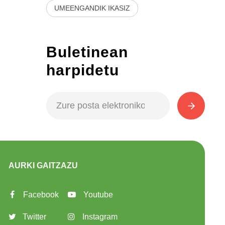
UMEENGANDIK IKASIZ
Buletinean
harpidetu
AURKI GAITZAZU
Facebook
Youtube
Twitter
Instagram