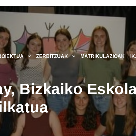
ROIEKTUA
ZERBITZUAK
MATRIKULAZIOAK
I
ay, Bizkaiko Eskol
ilkatua
O