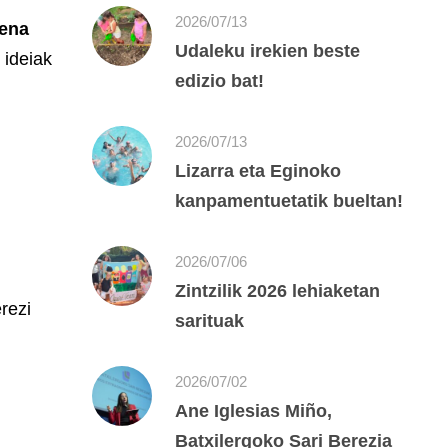
2026/07/13
mena
Udaleku irekien beste
 ideiak
edizio bat!
2026/07/13
Lizarra eta Eginoko
kanpamentuetatik bueltan!
2026/07/06
Zintzilik 2026 lehiaketan
rezi
sarituak
2026/07/02
Ane Iglesias Miño,
Batxilergoko Sari Berezia