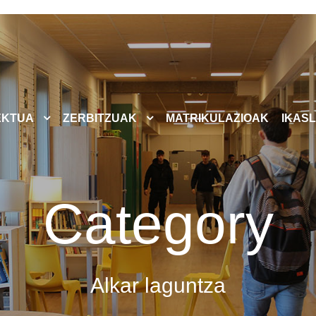
EKTUA
ZERBITZUAK
MATRIKULAZIOAK
IKASL
Category
Alkar laguntza