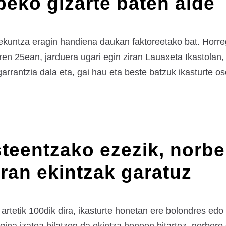
beko gizarte baten alde
kuntza eragin handiena daukan faktoreetako bat. Horreg
ren 25ean, jarduera ugari egin ziran Lauaxeta Ikastol
rrantzia dala eta, gai hau eta beste batzuk ikasturte o
teentzako ezezik, norbe
iran ekintzak garatuz
 artetik 100dik dira, ikasturte honetan ere bolondres edo 