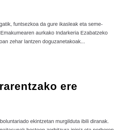
atik, funtsezkoa da gure ikasleak eta seme-
an, Emakumearen aurkako Indarkeria Ezabatzeko
soan zehar lantzen doguzanetakoak...
rarentzako ere
boluntariado ekintzetan murgilduta ibili diranak.