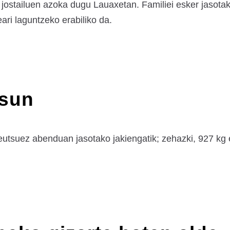
ostailuen azoka dugu Lauaxetan. Familiei esker jasotak
ari laguntzeko erabiliko da.
asun
tsuez abenduan jasotako jakiengatik; zehazki, 927 kg e