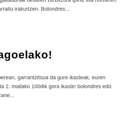
gaitasunak besteen zerbitzura ipiniz eta norberen
raitu irakurtzen. Bolondres...
agoelako!
berean, garrantzitsua da gure ikasleak, euren
 eta 2. mailako 100dik gora ikasle! bolondres edo
arie...