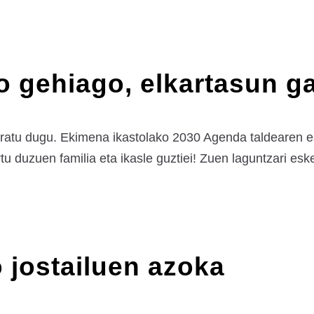
o gehiago, elkartasun g
aratu dugu. Ekimena ikastolako 2030 Agenda taldearen es
 duzuen familia eta ikasle guztiei! Zuen laguntzari esker
 jostailuen azoka