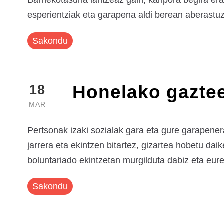
Barnekotasuna lantzeaz gain, kanpora begira erag
esperientziak eta garapena aldi berean aberastuz.
Sakondu
Honelako gaztee
18
MAR
Pertsonak izaki sozialak gara eta gure garapenera
jarrera eta ekintzen bitartez, gizartea hobetu dai
boluntariado ekintzetan murgilduta dabiz eta eurek
Sakondu