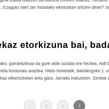
ina izatea bilatzen da ekintza honeen bitartez, norbere 
 Ezagutu nahi zer motatako ekintzetan aritzen diran? Jar
kaz etorkizuna bai, bad
ko, garrantzitsua da gure alde soziala ere heztea. Aldi 
keela konturatu araztea. Hildo honetatik, batxilergoko 1.
az elkarrizketan aritu gara. Jarraitu irakurtzen. Zenbat z
1
2
3