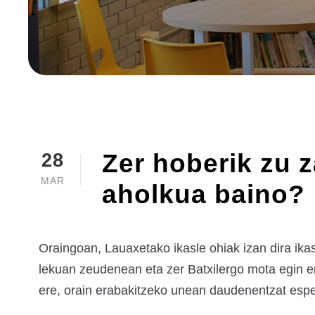
Zer hoberik zu z
28
MAR
aholkua baino?
Oraingoan, Lauaxetako ikasle ohiak izan dira ika
lekuan zeudenean eta zer Batxilergo mota egin er
ere, orain erabakitzeko unean daudenentzat esperi