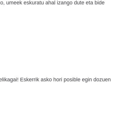
o, umeek eskuratu ahal izango dute eta bide
likagai! Eskerrik asko hori posible egin dozuen