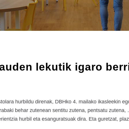
auden lekutik igaro berr
stolara hurbildu direnak, DBHko 4. mailako ikasleekin eg
abaki behar zutenean sentitu zutena, pentsatu zutena, …
entzia hurbil eta esanguratsuak dira. Eta guretzat, plaz