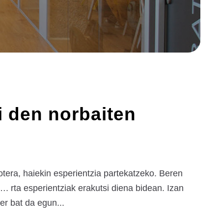
i den norbaiten
otera, haiekin esperientzia partekatzeko. Beren
. rta esperientziak erakutsi diena bidean. Izan
er bat da egun...