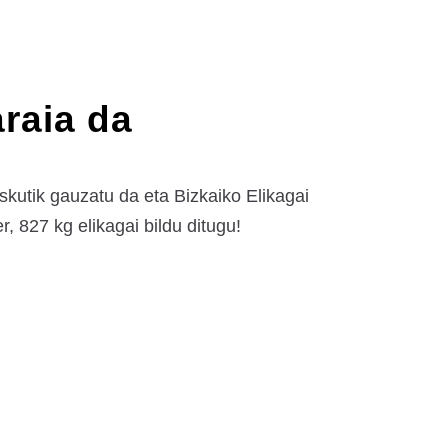
araia da
kutik gauzatu da eta Bizkaiko Elikagai
, 827 kg elikagai bildu ditugu!