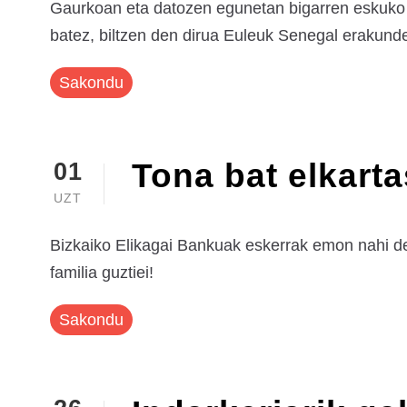
Gaurkoan eta datozen egunetan bigarren eskuko j
batez, biltzen den dirua Euleuk Senegal erakunde
Sakondu
Tona bat elkart
01
UZT
Bizkaiko Elikagai Bankuak eskerrak emon nahi deu
familia guztiei!
Sakondu