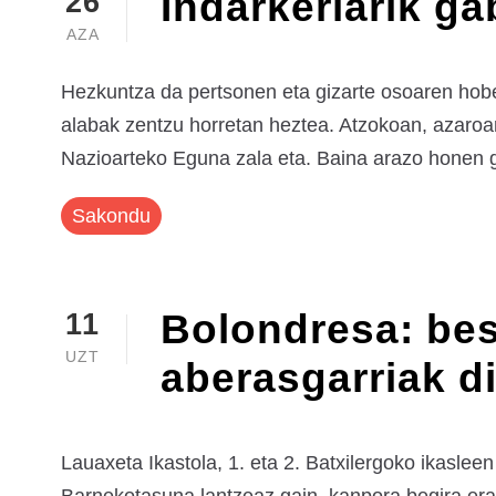
Indarkeriarik ga
26
AZA
Hezkuntza da pertsonen eta gizarte osoaren hobe
alabak zentzu horretan heztea. Atzokoan, azaroa
Nazioarteko Eguna zala eta. Baina arazo honen ga
Sakondu
Bolondresa: bes
11
UZT
aberasgarriak d
Lauaxeta Ikastola, 1. eta 2. Batxilergoko ikasleen