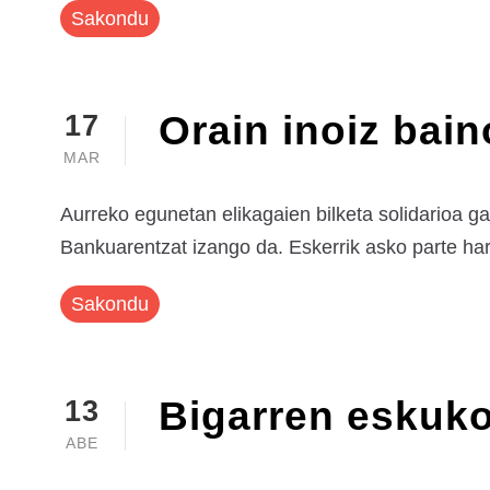
Sakondu
Orain inoiz bain
17
MAR
Aurreko egunetan elikagaien bilketa solidarioa g
Bankuarentzat izango da. Eskerrik asko parte hartu
Sakondu
Bigarren eskuko
13
ABE